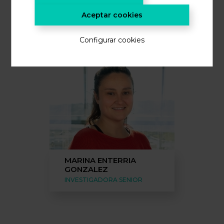
Aceptar cookies
SILVIA MARTIN FUENTES
TÉCNICO DE LABORATORIO
Configurar cookies
MARINA ENTERRIA
GONZALEZ
INVESTIGADORA SENIOR