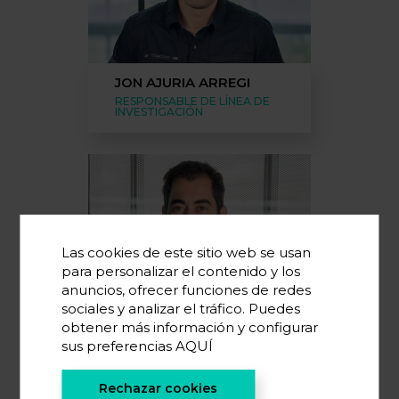
JON AJURIA ARREGI
RESPONSABLE DE LÍNEA DE
INVESTIGACIÓN
Las cookies de este sitio web se usan
para personalizar el contenido y los
anuncios, ofrecer funciones de redes
sociales y analizar el tráfico. Puedes
obtener más información y configurar
DANIEL CARRIAZO
sus preferencias
AQUÍ
MARTIN
RESPONSABLE DE LÍNEA DE
INVESTIGACIÓN
Rechazar cookies