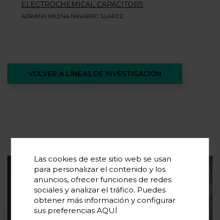
ELECTROCHEMICAL CAPACITORS
ADRIANA MILENA NAVARRO SUAREZ
VOLVER A LÍNEAS DE INVESTIGACIÓN
Las cookies de este sitio web se usan
para personalizar el contenido y los
Suscríbete a nuestra newsletter
anuncios, ofrecer funciones de redes
sociales y analizar el tráfico. Puedes
obtener más información y configurar
Si quieres conocer las últimas tendencias en
sus preferencias
AQUÍ
almacenamiento de energía y novedades en