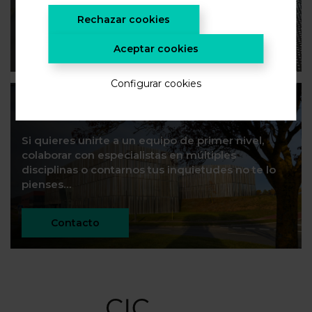
investigación, suscríbete.
Rechazar cookies
¡SUSCRÍBETE!
Aceptar cookies
Configurar cookies
Construyamos futuro
Si quieres unirte a un equipo de primer nivel,
colaborar con especialistas en múltiples
disciplinas o contarnos tus inquietudes no te lo
pienses…
Contacto