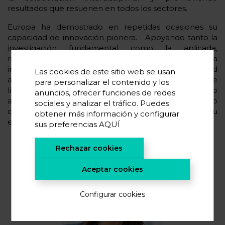
resultados que resuenen en todos los sectores.
Europa ha demostrado en repetidas ocasiones su
capacidad de innovación pionera. Apoyando tanto la
investigación fundamental como la aplicada,
reforzando las conexiones entre la industria, la
investigación y el mundo académico, y dando prioridad
Las cookies de este sitio web se usan
a la ambición basada en los resultados, Europa puede
para personalizar el contenido y los
liderar la ciencia de los materiales. Al hacerlo, no sólo
anuncios, ofrecer funciones de redes
abordará los grandes retos de nuestro tiempo, sino
sociales y analizar el tráfico. Puedes
que también inspirará al mundo para que siga su
obtener más información y configurar
ejemplo.
sus preferencias
AQUÍ
Rechazar cookies
Aceptar cookies
Configurar cookies