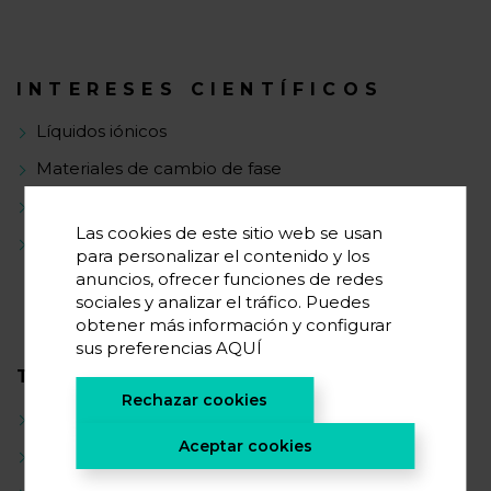
INTERESES CIENTÍFICOS
Líquidos iónicos
Materiales de cambio de fase
Revalorización y aprovechamiento de biomasa
Las cookies de este sitio web se usan
Formulación de compuestos bio-basados y
para personalizar el contenido y los
sostenibles
anuncios, ofrecer funciones de redes
sociales y analizar el tráfico. Puedes
obtener más información y configurar
sus preferencias
AQUÍ
TRAYECTORIA CIENTÍFICA
Rechazar cookies
Síntesis de polioles bio-basados
Aceptar cookies
Tratamiento de aguas residuales