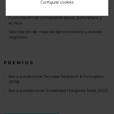
Catálisis homogénea y heterogénea
Configurar cookies
Modificación química de compuestos bio-basados
Formulación de composites epoxi, poliuretano y
acrílico
Valorización de material lignocelulósico y aceites
vegetales
PREMIOS
Beca predoctoral Tecnalia Research & Innovation
(2016)
Beca postdoctoral modalidad Margarita Salas (2021)