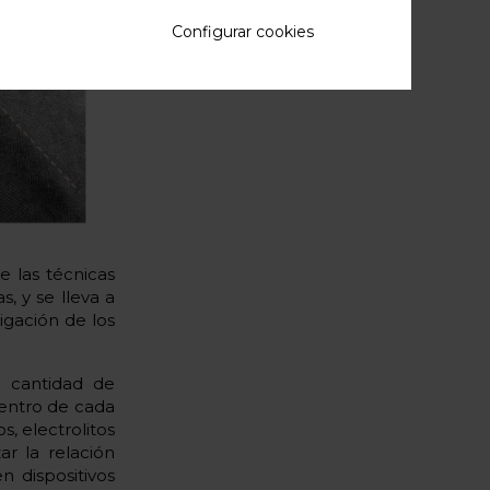
Configurar cookies
 las técnicas
, y se lleva a
igación de los
a cantidad de
entro de cada
s, electrolitos
ar la relación
n dispositivos