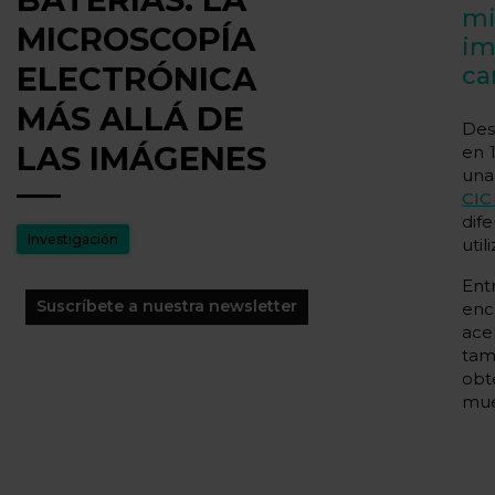
mi
MICROSCOPÍA
i
ELECTRÓNICA
ca
MÁS ALLÁ DE
Des
LAS IMÁGENES
en 
una
CIC
dif
Investigación
util
Ent
Suscríbete a nuestra newsletter
enc
ace
tam
obt
mue