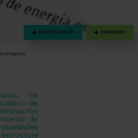
INVESTIGACIÓN
EMPRESAS
 las imágenes
pios, ha
scópico
de
 innovación
miento de
propiedades
estructura