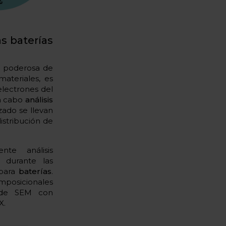
s baterías
y poderosa de
ateriales, es
 electrones del
 a cabo
análisis
ado se llevan
stribución de
te análisis
) durante las
 para
baterías
.
mposicionales
 de SEM con
X.