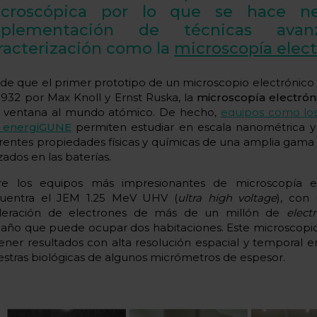
croscópica por lo que se hace ne
mplementación de
técnicas ava
racterización
como la
microscopía elect
de que el primer prototipo de un microscopio electrónico
1932 por Max Knoll y Ernst Ruska, la
microscopía electrón
 ventana al mundo atómico. De hecho,
equipos como lo
 energiGUNE
permiten estudiar en escala nanométrica y 
erentes propiedades físicas y químicas de una amplia gama
izados en las baterías.
re los equipos más impresionantes de microscopía el
uentra el JEM 1.25 MeV UHV (
ultra high voltage
), con 
leración de electrones de más de un millón de
elect
año que puede ocupar dos habitaciones. Este microscopi
ener resultados con alta resolución espacial y temporal e
stras biológicas de algunos micrómetros de espesor.