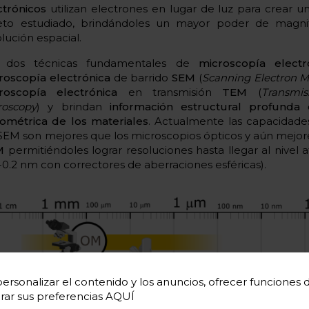
ctrónicos
utilizan electrones en lugar de luz para crear 
eto estudiado, brindándoles un mayor poder de magni
lución espacial.
 dos técnicas fundamentales de
microscopía electr
roscopía electrónica
de barrido
SEM
(
Scanning Electron M
roscopía electrónica
en transmisión
TEM
(
Transmis
roscopy
) y brindan
información estructural profunda 
ométrica de los materiales
. Actualmente las capacidade
 SEM son mejores que los microscopios ópticos y aún mejore
M
permitiéndoles lograr resoluciones hasta llegar al nivel 
7-0.2 nm con correctores de aberraciones esféricas).
ersonalizar el contenido y los anuncios, ofrecer funciones de 
rar sus preferencias
AQUÍ