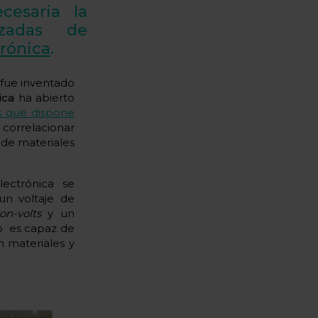
cesaria la
nzadas de
rónica
.
 fue inventado
ica
ha abierto
s que dispone
correlacionar
 de materiales
ectrónica se
un voltaje de
ron-volts
y un
o es capaz de
n materiales y