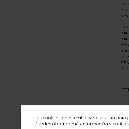
ele
obj
reso
Las
mic
mic
Mic
nan
los
TE
0.1
Las cookies de este sitio web se usan para p
Puedes obtener más información y configu