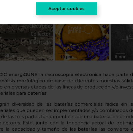
Aceptar cookies
CIC energiGUNE
la
microscopía electrónica
hace parte de
análisis morfológico de base
de diferentes muestras sólidas
o en diversas etapas de las líneas de producción y/o invest
eriales para
baterías
.
gran diversidad de las baterías comerciales radica en l
eriales que pueden ser implementados y/o combinados d
 de las tres partes fundamentales de una
batería:
electrodo
olectores. Esto, junto con la tendencia actual de optimiz
re la capacidad y tamaño de las
baterías
las convierte e