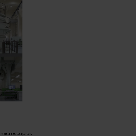
s
microscopios