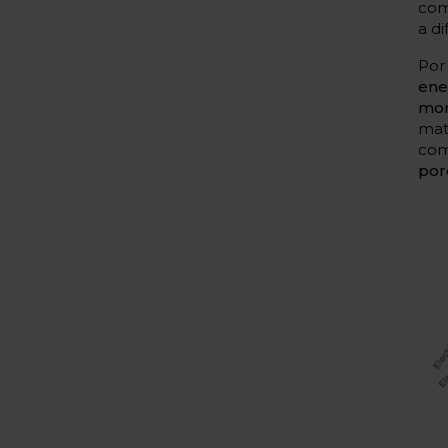
com
a d
Po
ene
mor
mat
co
por