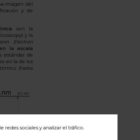
una imagen del
ficación y de
ónica
son la
icroscopy
) y la
sion Electron
en la escala
s estándar de
s en la de los
atómico (hasta
redes sociales y analizar el tráfico.