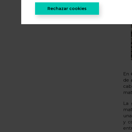
Rechazar cookies
En
de
cab
mat
La 
mat
una
y c
ent