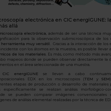
croscopía electrónica en CIC energiGUNE: la
más allá
microscopía electrónica
, además de ser una técnica mu
nificación para la observación submicroscópica de los m
a
herramienta muy versátil
. Gracias a la interacción de los
 incidente con los átomos en la muestra, es posible llevar
micos de los materiales
. Es más, como método más avanz
abo mapeos donde se pueden observar directamente la di
mentos en el área seleccionada de una muestra.
n
CIC energiGUNE
se llevan a cabo continuamen
posicionales EDX en los microscopios (
TEM
y
SEM
erentes etapas de producción o desarrollo de materiales
 específicamente se realizan análisis morfológico-co
de se pueden comparar imágenes convencionales
genes de análisis elemental realizadas por la técnica de ED