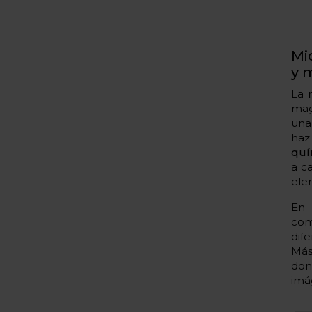
Mi
y 
La
mag
un
haz
quí
a c
ele
E
com
dif
Más
don
imá