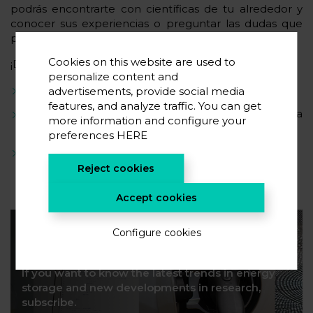
podrás encontrarte con científicas de tu alrededor y
conocer sus experiencias o preguntar las dudas que
puedas tener.
Cookies on this website are used to
¡Date prisa que las plazas son limitadas!
personalize content and
¿Día?
Del 10 de febrero
advertisements, provide social media
features, and analyze traffic. You can get
¿Dónde?
Centro Cívico de Salburua, Bratislava
more information and configure your
Hiribidea, 2, 01003 Vitoria-Gasteiz
preferences
HERE
¿Cuándo?
De 18:00 – 20:00
Reject cookies
Accept cookies
Suscribe to our newsletter
Configure cookies
If you want to know the latest trends in energy
storage and new developments in research,
subscribe.