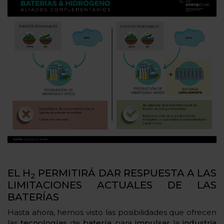
EL H
PERMITIRÁ DAR RESPUESTA A LAS
2
LIMITACIONES ACTUALES DE LAS
BATERÍAS
Hasta ahora, hemos visto las posibilidades que ofrecen
las
tecnologías
de
batería
para
impulsar
la
industria