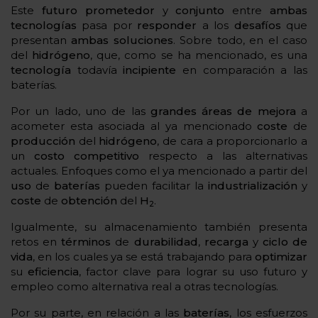
Este
futuro
prometedor
y
conjunto
entre
ambas
tecnologías
pasa por
responder
a los
desafíos
que
presentan
ambas soluciones
. Sobre todo, en el caso
del
hidrógeno
, que, como se ha mencionado, es una
tecnología
todavía
incipiente
en comparación a las
baterías.
Por un lado, uno de las
grandes áreas de mejora
a
acometer esta asociada al ya mencionado
coste
de
producción
del
hidrógeno
, de cara a proporcionarlo a
un
costo
competitivo
respecto a las alternativas
actuales. Enfoques como el ya mencionado a partir del
uso
de
baterías
pueden facilitar la
industrialización
y
coste
de
obtención
del
H
.
2
Igualmente, su almacenamiento también presenta
retos en
términos
de
durabilidad
,
recarga
y
ciclo
de
vida
, en los cuales ya se está trabajando para
optimizar
su
eficiencia
, factor clave para lograr su uso futuro y
empleo como alternativa real a otras tecnologías.
Por su parte, en relación a las
baterías
, los esfuerzos