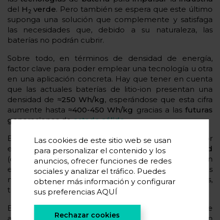
del
H
verde
. Pero también se espera que este último
2
suponga una solución que complemente y satisfaga
las necesidades que, debido a su naturaleza, las
baterías no podrán cubrir.
Sobre todo, en términos de densidad de energía,
factor clave para poder emplear una tecnología u otra
en una aplicación concreta. Hay que tener en cuenta
que las actuales baterías de litio-ion presentan una
densidad de
≈250 Wh/kg
, esperándose que esta cifra
aumente hasta ≈
400-450 Wh/kg
gracias a las
futuras
generaciones
de
estado sólido
.
Estas cifras son suficientes para dar respuesta a, por
Las cookies de este sitio web se usan
ejemplo, los
retos
que la
pequeña
electromovilidad
para personalizar el contenido y los
(como, por ejemplo, un coche) puede presentar. Sin
anuncios, ofrecer funciones de redes
embargo, no son suficientes para satisfacer las
sociales y analizar el tráfico. Puedes
necesidades del transporte pesado (como camiones,
obtener más información y configurar
trenes, barcos y aviones).
sus preferencias
AQUÍ
Es aquí donde entran las posibilidades del H
, ya que
2
Rechazar cookies
alcanza
densidades
cercanas a
2.500 Wh/Kg
en