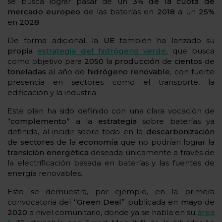
se busca lograr pasar de un
3% de la cuota de
mercado europeo
de las baterías en
2018
a un
25%
en
2028
.
De forma adicional, la
UE
también ha lanzado su
propia
estrategia del hidrógeno verde
, que busca
como objetivo para
2050
la
producción
de
cientos
de
toneladas
al año de
hidrógeno
renovable
, con fuerte
presencia en sectores como el transporte, la
edificación y la industria.
Este plan ha sido definido con una clara vocación de
“complemento”
a la
estrategia
sobre baterías ya
definida, al incidir sobre todo en la
descarbonización
de
sectores
de la
economía
que no podrían lograr la
transición energética
deseada únicamente a través de
la electrificación basada en baterías y las fuentes de
energía renovables.
Esto se demuestra, por ejemplo, en la primera
convocatoria del
“Green Deal”
publicada en
mayo
de
2020
a nivel comunitario, donde ya se habla en su
área