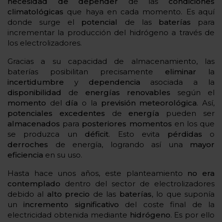
necesidad de depender
de las
condiciones
climatológicas
que haya en cada momento. Es aquí
donde surge el
potencial
de las
baterías
para
incrementar la producción del hidrógeno a través de
los electrolizadores.
Gracias a su capacidad de almacenamiento, las
baterías posibilitan precisamente
eliminar
la
incertidumbre
y
dependencia
asociada a la
disponibilidad
de
energías
renovables
según el
momento
del
día
o la
previsión
meteorológica
. Así,
potenciales excedentes
de
energía
pueden ser
almacenados
para
posteriores
momentos
en los que
se produzca un
déficit
. Esto evita
pérdidas
o
derroches
de energía, logrando así una
mayor
eficiencia
en su uso.
Hasta hace unos años, este planteamiento
no era
contemplado
dentro del sector de electrolizadores
debido al
alto precio
de las
baterías
, lo que suponía
un
incremento
significativo
del coste final de la
electricidad obtenida mediante
hidrógeno
. Es por ello