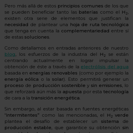
Pero más allá de estos
principios comunes
de los que
se pueden beneficiar tanto las
baterías
como el
H
,
2
existen otra serie de elementos que justifican la
necesidad
de plantear una
hoja de ruta tecnológica
que tenga en cuenta la
complementariedad
entre sí
de estas
soluciones
.
Como detallamos en entradas anteriores de nuestro
blog
, los esfuerzos de la industria del
H
se están
2
centrando actualmente en lograr impulsar la
obtención de éste a través de la
electrólisis del agua
basada en
energías renovables
(como por ejemplo la
energía
eólica
o la
solar
). Esto permitirá generar un
proceso
de
producción
sostenible
y
sin emisiones
, lo
que reforzará aún más la
apuesta
por esta
tecnología
de cara a la
transición energética
.
Sin embargo, al estar basada en fuentes energéticas
“intermitentes”
como las mencionadas, el
H
verde
2
plantea el desafío de establecer un
sistema
de
producción
estable
, que garantice su obtención
sin