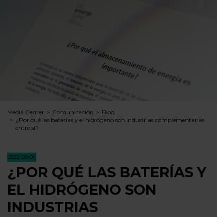
Media Center
Comunicación
Blog
¿Por qué las baterías y el hidrógeno son industrias complementarias
entre sí?
2022-09-06
¿POR QUÉ LAS BATERÍAS Y
EL HIDRÓGENO SON
INDUSTRIAS