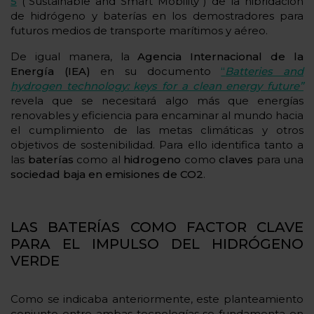
5
(“Sustainable and Smart Mobility”) de la hibridación
de hidrógeno y baterías en los demostradores para
futuros medios de transporte marítimos y aéreo.
De igual manera, la
Agencia Internacional de la
Energía (IEA)
en su documento
“
Batteries and
hydrogen technology: keys for a clean energy future”
revela que se necesitará algo más que energías
renovables y eficiencia para encaminar al mundo hacia
el cumplimiento de las metas climáticas y otros
objetivos de sostenibilidad. Para ello identifica tanto a
las
baterías
como al
hidrogeno
como
claves
para una
sociedad baja en emisiones de CO2
.
LAS BATERÍAS COMO FACTOR CLAVE
PARA EL IMPULSO DEL HIDRÓGENO
VERDE
Como se indicaba anteriormente, este planteamiento
conjunto entre ambas tecnologías se fundamenta en