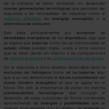
de la industria se están centrando en desarrollar
nuevas generaciones tecnológicas
que permitan dar
respuesta a las necesidades de industrias como el
vehículo eléctrico
, las
energías renovables
o la
electrónica de consumo
.
Esto pasa principalmente por
aumentar
las
densidades
energéticas
de los
dispositivos
, algo que
se espera que
baterías
como las ya mencionadas de
estado sólido
puedan lograr, unido a otros avances
que se están dando en relación a las composiciones
de
cátodos
y
ánodos
o la
configuración de las celdas
.
De la respuesta a estos desafíos dependerá tanto la
evolución
del
hidrógeno
como de las
baterías
, algo
que a su vez determinará la
futura
consolidación
del
nuevo
modelo
energético
al que se aspira en el
futuro. Por ello, la importancia de poner en marcha
planteamientos
tecnológicos
que incluyan el
desarrollo de estas soluciones de forma combinada,
aprovechando las
sinergias
y
posibilidades
que se
ofrecen mutuamente con el objetivo de
acelerar
su