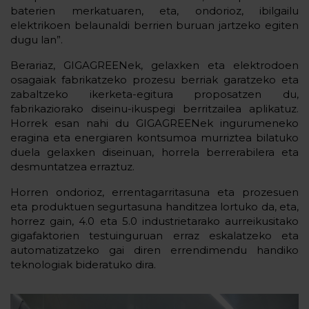
baterien merkatuaren, eta, ondorioz, ibilgailu
elektrikoen belaunaldi berrien buruan jartzeko egiten
dugu lan”.
Berariaz, GIGAGREENek, gelaxken eta elektrodoen
osagaiak fabrikatzeko prozesu berriak garatzeko eta
zabaltzeko ikerketa-egitura proposatzen du,
fabrikaziorako diseinu-ikuspegi berritzailea aplikatuz.
Horrek esan nahi du GIGAGREENek ingurumeneko
eragina eta energiaren kontsumoa murriztea bilatuko
duela gelaxken diseinuan, horrela berrerabilera eta
desmuntatzea erraztuz.
Horren ondorioz, errentagarritasuna eta prozesuen
eta produktuen segurtasuna handitzea lortuko da, eta,
horrez gain, 4.0 eta 5.0 industrietarako aurreikusitako
gigafaktorien testuinguruan erraz eskalatzeko eta
automatizatzeko gai diren errendimendu handiko
teknologiak bideratuko dira.