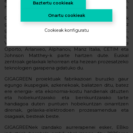
ekologikoago, garbiago, merkeago, seguruago,
Baztertu cookieak
hobeago, digitalizatuago eta malguagoetan oinarrituta.
Onartu cookieak
GIGAGREEN Torinoko Unibertsitate Politeknikoak
gidatutako proiektua da. Bertan, CIC energiGUNEz
gain, Sustainable Innovations, ABEE, Solvionic,
Cookieak konfiguratu
Leclanche, Nanomakers, Parmako Unibertsitatea,
Valentziako Unibertsitate Politeknikoa, Sintef, Inegi
Oporto, Arlanxeo, Alphanov, Manz Italia, CETIM eta
Johnson Matthey-k parte hartzen dute. Euskal
zentroak gelaxkak lehorrean eta hezean prozesatzeko
teknologien garapena gidatuko du.
GIGAGREEN proiektuak fabrikazioari buruzko gaur
egungo ikuspegiak, azkenekoak, baliatzen ditu, batez
ere energia- eta ekonomia-kostu handienak dituzten
eta hobekuntzarako eta berrikuntzarako tarte
handiagoa duten puntuen hobekuntzan oinarritzen
direnak, gelaxka-elektrodoen prozesamendua eta
osagaiak, besteak beste.
GIGAGREENek izandako aurrerapenei esker, EBko