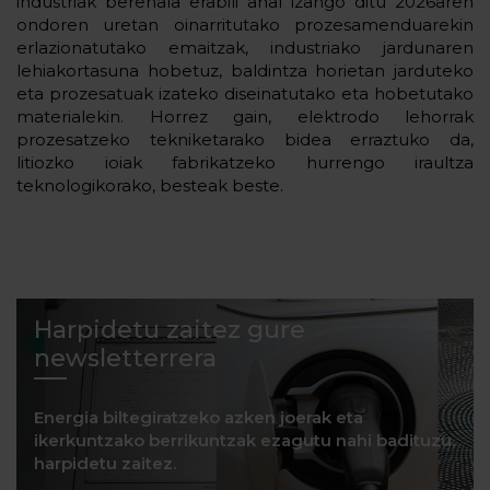
industriak berehala erabili ahal izango ditu 2026aren
ondoren uretan oinarritutako prozesamenduarekin
erlazionatutako emaitzak, industriako jardunaren
lehiakortasuna hobetuz, baldintza horietan jarduteko
eta prozesatuak izateko diseinatutako eta hobetutako
materialekin. Horrez gain, elektrodo lehorrak
prozesatzeko tekniketarako bidea erraztuko da,
litiozko ioiak fabrikatzeko hurrengo iraultza
teknologikorako, besteak beste.
Harpidetu zaitez gure
newsletterrera
Energia biltegiratzeko azken joerak eta
ikerkuntzako berrikuntzak ezagutu nahi badituzu,
harpidetu zaitez.