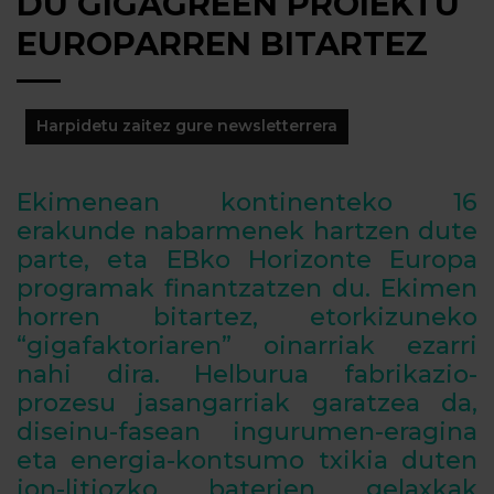
DU GIGAGREEN PROIEKTU
EUROPARREN BITARTEZ
Harpidetu zaitez gure newsletterrera
Ekimenean kontinenteko 16
erakunde nabarmenek hartzen dute
parte, eta EBko Horizonte Europa
programak finantzatzen du. Ekimen
horren bitartez, etorkizuneko
“gigafaktoriaren” oinarriak ezarri
nahi dira.
Helburua fabrikazio-
prozesu jasangarriak garatzea da,
diseinu-fasean ingurumen-eragina
eta energia-kontsumo txikia duten
ion-litiozko baterien gelaxkak