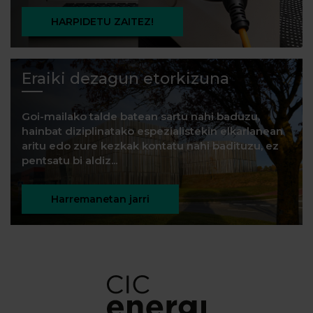
HARPIDETU ZAITEZ!
Eraiki dezagun etorkizuna
Goi-mailako talde batean sartu nahi baduzu,
hainbat diziplinatako espezialistekin elkarlanean
aritu edo zure kezkak kontatu nahi badituzu, ez
pentsatu bi aldiz...
Harremanetan jarri