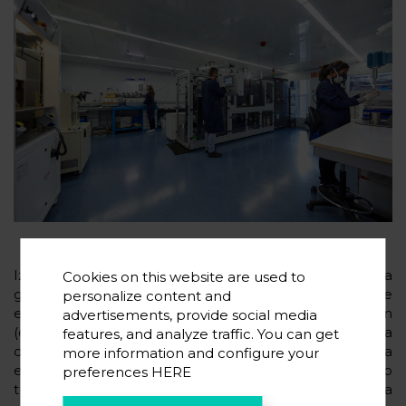
Izan ere, GIGAGREEN inflexio-puntua izango da
Cookies on this website are used to
gelaxkak fabrikatzeko EBko industriarentzat, bere
personalize content and
emaitzek egungo prozesamendu-metodoen
advertisements, provide social media
(eskuzkoak, isolatuak, proba- eta errore-ikuspegia
features, and analyze traffic. You can get
dutenak, malguak eta eskalagarriak ez direnak) eta
more information and configure your
etorkizuneko litio-ioien gelaxken fabrikazioaren arteko
preferences
HERE
trantsizio arina ekarriko baitute, teknologia