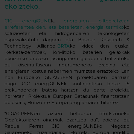
ekoizteko.
CIC energiGUNE
k,
energiaren biltegiratzean
erreferentea den, eta baterietan
,
energia termiko
ko
soluzioetan eta hidrogenoaren teknologietan
espezializatuta dagoen eta Basque Research &
Technology Alliance-
BRTA
ko kidea den euskal
ikerketa-zentroak, ion-litioko baterien gelaxkak
ekoizteko prozesu jasangarrien garapena bultzatuko
du, diseinu-fasean ingurumeneko eragina eta
energiaren kostua nabarmen murriztea errazteko. Lan
hori Europako GIGAGREEN proiektuaren barruan
dago. CIC energiGUNEk kontinenteko beste 15
erakunderekin batera hartzen du parte proiektu
horretan. Proiektua Europar Batasunak finantzatzen
du osorik, Horizonte Europa programaren bitartez.
“GIGAGREENen azken helburua etorkizuneko
Gigafaktoriaren oinarriak ezartzea da”, adierazi du
Raquel Ferret CIC energiGUNEko Negozio
Garapeneko zuzendariak. “Horrela, Europa ion-litio