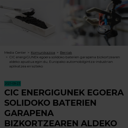
Media Center
Komunikazioa
Berriak
CIC energiGUNEk egoera solidoko baterien garapena bizkortzearen
aldeko apustua egin du, Europako automobilgintza-industrian
aplikatzea errazteko
2021-09-23
CIC ENERGIGUNEK EGOERA
SOLIDOKO BATERIEN
GARAPENA
BIZKORTZEAREN ALDEKO