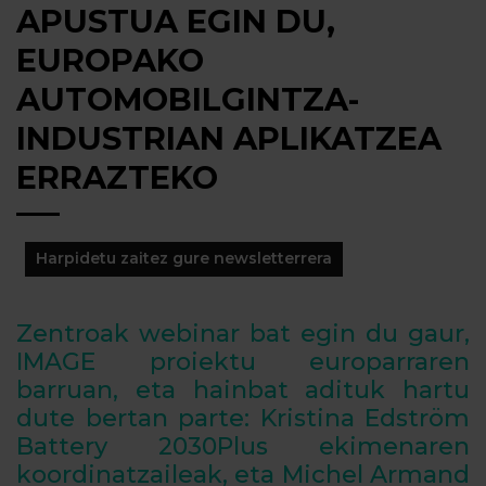
APUSTUA EGIN DU,
EUROPAKO
AUTOMOBILGINTZA-
INDUSTRIAN APLIKATZEA
ERRAZTEKO
Harpidetu zaitez gure newsletterrera
Zentroak webinar bat egin du gaur,
IMAGE proiektu europarraren
barruan, eta hainbat adituk hartu
dute bertan parte: Kristina Edström
Battery 2030Plus ekimenaren
koordinatzaileak, eta Michel Armand