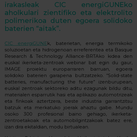
irakasleak CIC energiGUNEko
aholkulari zientifiko eta elektrolito
polimerikoa duten egoera solidoko
baterien “aitak”.
CIC energiGUNE
k, baterietan, energia termikoko
soluzioetan eta hidrogenoan erreferentea eta Basque
Research & Technology Alliance-BRTAko kidea den
euskal ikerketa-zentroak webinar bat egin du gaur,
IMAGE proiektu europarraren barruan, egoera
solidoko baterien garapena bultzatzeko. “Solid-state
batteries, manufacturing the future” izenburupean,
euskal zentroak sektoreko aditu ezagunak bildu ditu,
materialen esparrutik hasi eta aplikazio automotrizeak
eta finkoak aztertzera, beste industria garrantzitsu
batzuk eta merkatuko joerak ahaztu gabe. Mundu
osoko 300 profesional baino gehiago, ikerketa-
zentroetakoak eta automobilgintzakoak batez ere,
izan dira ekitaldian, modu birtualean.