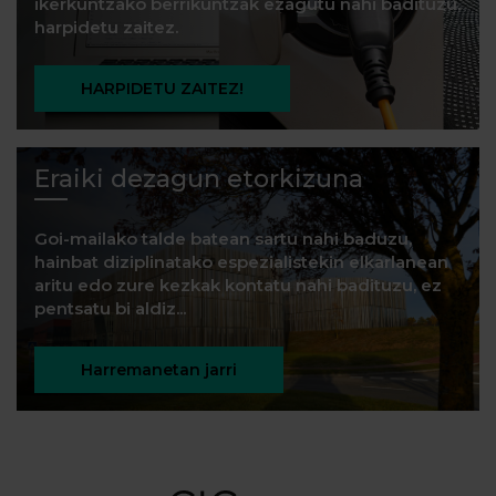
ikerkuntzako berrikuntzak ezagutu nahi badituzu,
harpidetu zaitez.
HARPIDETU ZAITEZ!
Eraiki dezagun etorkizuna
Goi-mailako talde batean sartu nahi baduzu,
hainbat diziplinatako espezialistekin elkarlanean
aritu edo zure kezkak kontatu nahi badituzu, ez
pentsatu bi aldiz...
Harremanetan jarri