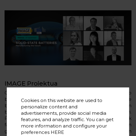
IMAGE Proiektua
CIC energiGUNEk IMAGE (Europan hurrengo
belaunaldiko baterietarako fabrikazio-ibilbide
Cookies on this website are used to
berritzaileak, GA 769929) proiektu europarraren
personalize content and
barruan egiten dituen jardueren parte da ekitaldi hori.
advertisements, provide social media
Proiektu horren helburua litiozko baterien gelaxkak
features, and analyze traffic. You can get
fabrikatzeko Europako gaitasunaren eta ahalmenaren
more information and configure your
garapen jasangarrian laguntzea da, ekoizpen
preferences
HERE