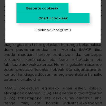
lehiakorra sortuz. Europako Batzordeak Horizonte
2020 programaren bitartez finantzatuta, Europan
Baztertu cookieak
egoera solidoko bateriak fabrikatzea ahalbidetuko
duen teknologia garatu nahi du, elektrolito likidoan
Onartu cookieak
oinarritutako litiozko egungo produktuak ordezteko.
IMAGE proiektuak etorkizuneko litiozko baterien
Cookieak konfiguratu
industria europarra bultzatzea du helburu, eta baita
material aurreratuen garapenean eta fabrikazioan
eragile gisa eta Li-Ion gelaxken hurrengo belaunaldian
duen posizionamendua ere. Horrela, IMAGE litioa
anodo moduan hartzen zentratzen da, kontzeptu
solidoekin konbinatuz eta bere mihiztadura eta
fabrikazio aukerak aztertuz. Horrela, gelaxken diseinuei
esker, prestazio tekniko hobeak eta segurtasunaren
kontrol handiagoa dituzten energia-dentsitate handiko
bateriak lortuko dira.
IMAGE proiektuan egindako lanari esker, ibilgailu
elektrikoen baterien (BEV) eta energia biltegiratzearen
(BESS) zehaztapenei eta eskakizunei erantzun ahal
izango zaie, eta horrek industria-ekoizpenera