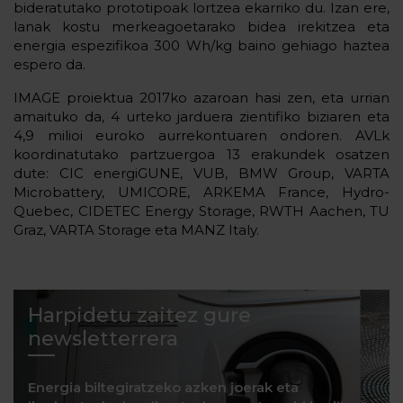
bideratutako prototipoak lortzea ekarriko du. Izan ere,
lanak kostu merkeagoetarako bidea irekitzea eta
energia espezifikoa 300 Wh/kg baino gehiago haztea
espero da.
IMAGE proiektua 2017ko azaroan hasi zen, eta urrian
amaituko da, 4 urteko jarduera zientifiko biziaren eta
4,9 milioi euroko aurrekontuaren ondoren. AVLk
koordinatutako partzuergoa 13 erakundek osatzen
dute: CIC energiGUNE, VUB, BMW Group, VARTA
Microbattery, UMICORE, ARKEMA France, Hydro-
Quebec, CIDETEC Energy Storage, RWTH Aachen, TU
Graz, VARTA Storage eta MANZ Italy.
Harpidetu zaitez gure
newsletterrera
Energia biltegiratzeko azken joerak eta