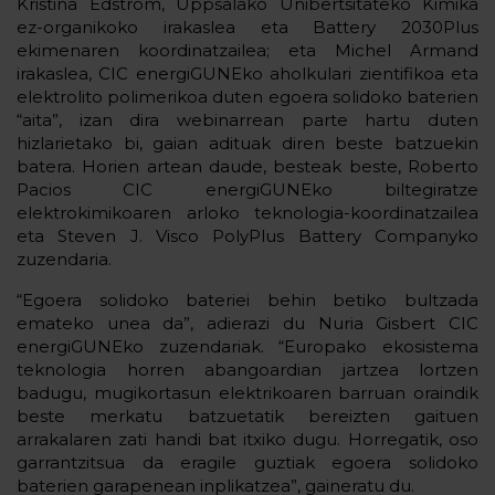
Kristina Edström, Uppsalako Unibertsitateko Kimika
ez-organikoko irakaslea eta Battery 2030Plus
ekimenaren koordinatzailea; eta Michel Armand
irakaslea, CIC energiGUNEko aholkulari zientifikoa eta
elektrolito polimerikoa duten egoera solidoko baterien
“aita”, izan dira webinarrean parte hartu duten
hizlarietako bi, gaian adituak diren beste batzuekin
batera. Horien artean daude, besteak beste, Roberto
Pacios CIC energiGUNEko biltegiratze
elektrokimikoaren arloko teknologia-koordinatzailea
eta Steven J. Visco PolyPlus Battery Companyko
zuzendaria.
“Egoera solidoko bateriei behin betiko bultzada
emateko unea da”, adierazi du Nuria Gisbert CIC
energiGUNEko zuzendariak. “Europako ekosistema
teknologia horren abangoardian jartzea lortzen
badugu, mugikortasun elektrikoaren barruan oraindik
beste merkatu batzuetatik bereizten gaituen
arrakalaren zati handi bat itxiko dugu. Horregatik, oso
garrantzitsua da eragile guztiak egoera solidoko
baterien garapenean inplikatzea”, gaineratu du.