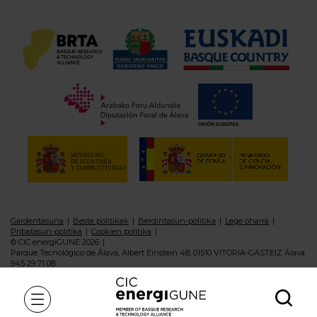
Gardentasuna
Beste politikak
Berdintasun-politika
Lege oharra
Pribatasun-politika
Cookien politika
© CIC energiGUNE 2026
Parque Tecnológico de Álava, Albert Einstein 48, 01510 VITORIA-GASTEIZ Álava
945 29 71 08