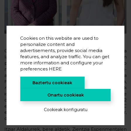
Cookies on this website are used to
personalize content and
advertisements, provide social media
CIC energiGUNEko zuzendari nagusiaren doktoretza
features, and analyze traffic. You can get
lanak zuzendaritza-garapenari eta garapen
more information and configure your
profesionalari ekitea planteatzen du, erakunde arteko
preferences
HERE
mentoring jardunaren ezagutza areagotuz. Mentoring-
aren oinarri metodologikoen azterketa zorrotzetik eta
haren funtsezko elementuen zehaztapenetik abiatuta,
Baztertu cookieak
mentoring
harreman eraginkorra gauzatzeko faseak
identifikatzen dira, baita arlo horretako jardunbide
Onartu cookieak
onenak ere. Izan ere, lan honetan 22 adituk eta 32
erakundek hartu dute parte, horien artean CIC
Cookieak konfiguratu
energiGUNEk berak. Izan ere, ikerlan horri esker,
doktoregaientzako mentoring programa bat du.
Itziar Aldalurrek, bere aldetik, Zientzia Esperimentalen