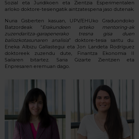
Sozial eta Juridikoen eta Zientzia Esperimentalen
arloko doktore-tesiengatik aintzatespena jaso dutenak.
Nuria Gisberten kasuan, UPV/EHUko Graduondoko
Batzordeak “
Erakundeen arteko mentoring-ak
zuzendaritza-garapenerako tresna gisa duen
baliozkotasunaren analisia
” doktore-tesia saritu du.
Eneka Albizu Gallastegui eta Jon Landeta Rodríguez
doktoreek zuzendu dute, Finantza Ekonomia II
Sailaren bitartez. Saria Gizarte Zientzien eta
Enpresaren eremuan dago.