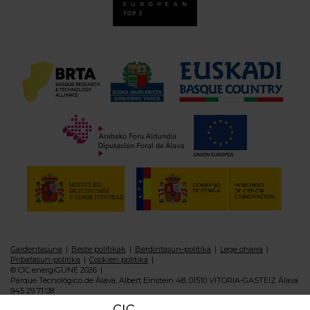
Gardentasuna
Beste politikak
Berdintasun-politika
Lege oharra
Pribatasun-politika
Cookien politika
© CIC energiGUNE 2026
Parque Tecnológico de Álava, Albert Einstein 48, 01510 VITORIA-GASTEIZ Álava
945 29 71 08