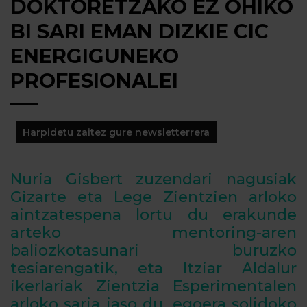
DOKTORETZAKO EZ OHIKO
BI SARI EMAN DIZKIE CIC
ENERGIGUNEKO
PROFESIONALEI
Harpidetu zaitez gure newsletterrera
Nuria Gisbert zuzendari nagusiak
Gizarte eta Lege Zientzien arloko
aintzatespena lortu du erakunde
arteko mentoring-aren
baliozkotasunari buruzko
tesiarengatik, eta Itziar Aldalur
ikerlariak Zientzia Esperimentalen
arloko saria jaso du, egoera solidoko