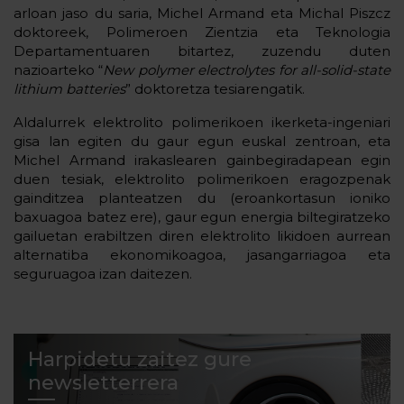
arloan jaso du saria, Michel Armand eta Michal Piszcz
doktoreek, Polimeroen Zientzia eta Teknologia
Departamentuaren bitartez, zuzendu duten
nazioarteko “
New polymer electrolytes for all-solid-state
lithium batteries
” doktoretza tesiarengatik.
Aldalurrek elektrolito polimerikoen ikerketa-ingeniari
gisa lan egiten du gaur egun euskal zentroan, eta
Michel Armand irakaslearen gainbegiradapean egin
duen tesiak, elektrolito polimerikoen eragozpenak
gainditzea planteatzen du (eroankortasun ioniko
baxuagoa batez ere), gaur egun energia biltegiratzeko
gailuetan erabiltzen diren elektrolito likidoen aurrean
alternatiba ekonomikoagoa, jasangarriagoa eta
seguruagoa izan daitezen.
Harpidetu zaitez gure
newsletterrera