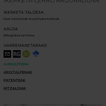
IKERKETA-LERRO ARDURADUNA
IKERKETA-TALDEAK
Fase-trantsizioak eta portaera kritikoak
ARLOA
Biltegiratze termikoa
HARREMANETARAKO
AURKEZPENA
ARGITALPENAK
PATENTEAK
HITZALDIAK