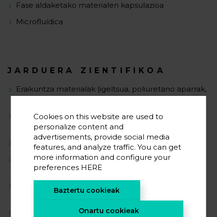
Fase aldaketako materialen kapsulazioa
Microfluídica
JARDUERA ZIENTIFIKOA
Eraikuntza materialak (igeltsua, poliuretano aparrak,
adreiluak eta hormigoia)
Mikrokapsulak “Spray Dry” bidez ekoizteko lantegi
Cookies on this website are used to
pilotu baten martsan jartzea eta optimizazioa
personalize content and
advertisements, provide social media
Sugar atzeratze materialak
features, and analyze traffic. You can get
more information and configure your
Suspentsio polimerizazio bidezko
preferences
HERE
mikroenkapsulatzea
Sugar atzeratze ahalmendun polialcohol
Baztertu cookieak
aminofosforatuen sintensia
Onartu cookieak
Sol-gel bidezko nanopartikulen sintesia