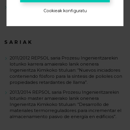
Hormigoi desenkofranteentzako material
Cookieak konfiguratu
hidrofobikoak
SARIAK
2011/2012 REPSOL saria Prozesu Ingenieritzarekin
loturiko karrera amaierako lanik onenera
Ingenieritza Kimikoko tituluan: “Nuevos iniciadores
conteniendo fósforo para la síntesis de polioles con
propiedades retardantes de llama”.
2013/2014 REPSOL saria Prozesu Ingenieritzarekin
loturiko master amaierako lanik onenera
Ingenieritza Kimikoko tituluan: “Desarrollo de
materiales termorreguladores para incrementar el
almacenamiento pasivo de energía en edificios”.