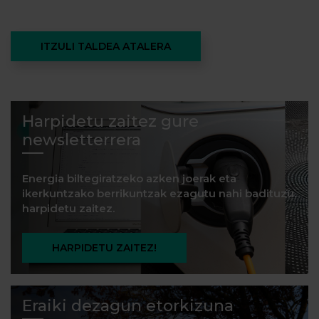
ITZULI TALDEA ATALERA
Harpidetu zaitez gure
newsletterrera
Energia biltegiratzeko azken joerak eta
ikerkuntzako berrikuntzak ezagutu nahi badituzu,
harpidetu zaitez.
HARPIDETU ZAITEZ!
Eraiki dezagun etorkizuna