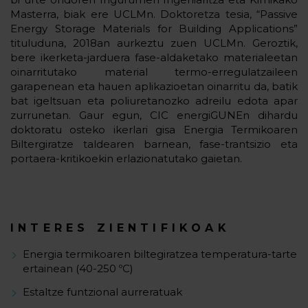
Masterra, biak ere UCLMn. Doktoretza tesia, “Passive
Energy Storage Materials for Building Applications”
tituluduna, 2018an aurkeztu zuen UCLMn. Geroztik,
bere ikerketa-jarduera fase-aldaketako materialeetan
oinarritutako material termo-erregulatzaileen
garapenean eta hauen aplikazioetan oinarritu da, batik
bat igeltsuan eta poliuretanozko adreilu edota apar
zurrunetan. Gaur egun, CIC energiGUNEn dihardu
doktoratu osteko ikerlari gisa Energia Termikoaren
Biltergiratze taldearen barnean, fase-trantsizio eta
portaera-kritikoekin erlazionatutako gaietan.
INTERES ZIENTIFIKOAK
Energia termikoaren biltegiratzea temperatura-tarte
ertainean (40-250 ºC)
Estaltze funtzional aurreratuak