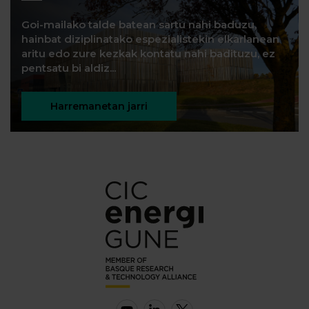
Goi-mailako talde batean sartu nahi baduzu,
hainbat diziplinatako espezialistekin elkarlanean
aritu edo zure kezkak kontatu nahi badituzu, ez
pentsatu bi aldiz...
Harremanetan jarri