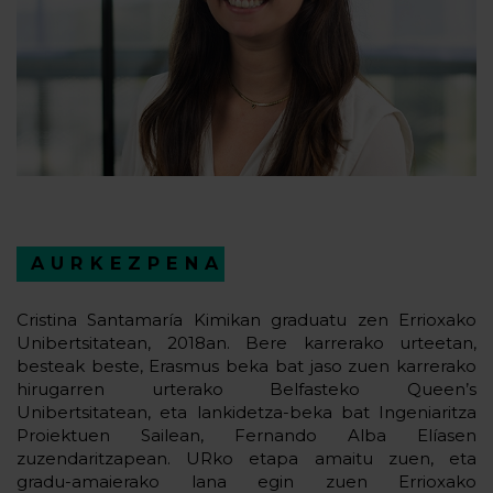
AURKEZPENA
Cristina Santamaría Kimikan graduatu zen Errioxako
Unibertsitatean, 2018an. Bere karrerako urteetan,
besteak beste, Erasmus beka bat jaso zuen karrerako
hirugarren urterako Belfasteko Queen’s
Unibertsitatean, eta lankidetza-beka bat Ingeniaritza
Proiektuen Sailean, Fernando Alba Elíasen
zuzendaritzapean. URko etapa amaitu zuen, eta
gradu-amaierako lana egin zuen Errioxako