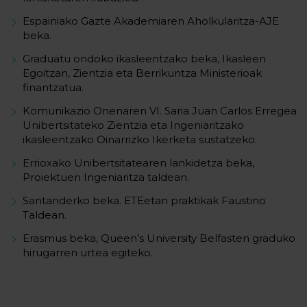
Espainiako Gazte Akademiaren Aholkularitza-AJE
beka.
Graduatu ondoko ikasleentzako beka, Ikasleen
Egoitzan, Zientzia eta Berrikuntza Ministerioak
finantzatua.
Komunikazio Onenaren VI. Saria Juan Carlos Erregea
Unibertsitateko Zientzia eta Ingeniaritzako
ikasleentzako Oinarrizko Ikerketa sustatzeko.
Errioxako Unibertsitatearen lankidetza beka,
Proiektuen Ingeniaritza taldean.
Santanderko beka. ETEetan praktikak Faustino
Taldean.
Erasmus beka, Queen’s University Belfasten graduko
hirugarren urtea egiteko.