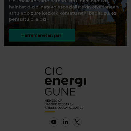
Goi-mailako talde batean sartu nahi baduzu,
hainbat diziplinatako espezialistekin elkarlanean
aritu edo zure kezkak kontatu nahi badituzu, ez
pentsatu bi aldiz...
Harremanetan jarri