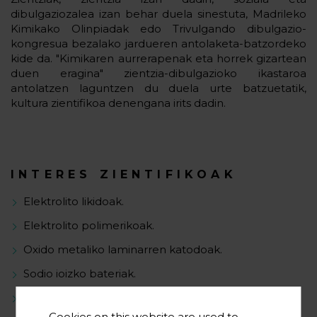
dibulgaziozalea izan behar duela sinestuta, Madrileko
Kimikako Olinpiadak edo Trivulgando dibulgazio-
kongresua bezalako jardueren antolaketa-batzordeko
kide da. "Kimikaren aurrerapenak eta horrek gizartean
duen eragina" zientzia-dibulgazioko ikastaroa
antolatzen laguntzen du duela urte batzuetatik,
kultura zientifikoa denengana irits dadin.
INTERES ZIENTIFIKOAK
Elektrolito likidoak.
Elektrolito polimerikoak.
Oxido metaliko laminarren katodoak.
Sodio ioizko bateriak.
Litio ioizko bateriak.
Cookies on this website are used to