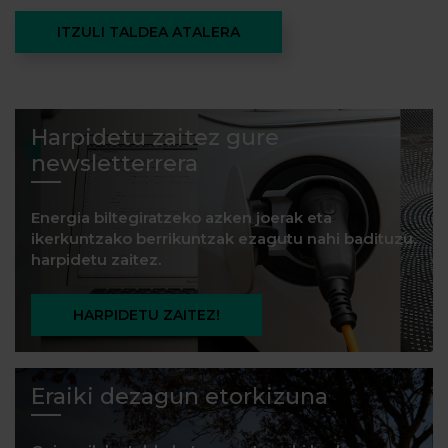
ITZULI TALDEA ATALERA
Harpidetu zaitez gure
newsletterrera
Energia biltegiratzeko azken joerak eta
ikerkuntzako berrikuntzak ezagutu nahi badituzu,
harpidetu zaitez.
HARPIDETU ZAITEZ!
Eraiki dezagun etorkizuna