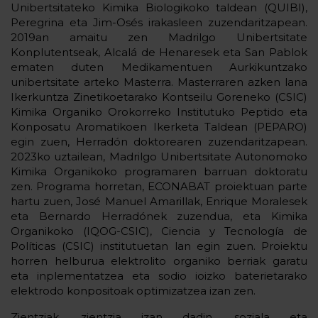
Unibertsitateko Kimika Biologikoko taldean (QUIBI),
Peregrina eta Jim-Osés irakasleen zuzendaritzapean.
2019an amaitu zen Madrilgo Unibertsitate
Konplutentseak, Alcalá de Henaresek eta San Pablok
ematen duten Medikamentuen Aurkikuntzako
unibertsitate arteko Masterra. Masterraren azken lana
Ikerkuntza Zinetikoetarako Kontseilu Goreneko (CSIC)
Kimika Organiko Orokorreko Institutuko Peptido eta
Konposatu Aromatikoen Ikerketa Taldean (PEPARO)
egin zuen, Herradón doktorearen zuzendaritzapean.
2023ko uztailean, Madrilgo Unibertsitate Autonomoko
Kimika Organikoko programaren barruan doktoratu
zen. Programa horretan, ECONABAT proiektuan parte
hartu zuen, José Manuel Amarillak, Enrique Moralesek
eta Bernardo Herradónek zuzendua, eta Kimika
Organikoko (IQOG-CSIC), Ciencia y Tecnología de
Políticas (CSIC) institutuetan lan egin zuen. Proiektu
horren helburua elektrolito organiko berriak garatu
eta inplementatzea eta sodio ioizko baterietarako
elektrodo konpositoak optimizatzea izan zen.
Zientziak, zientzia izan dadin, soziala eta