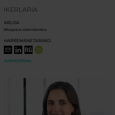
IKERLARIA
ARLOA
Biltegiratze elektrokimikoa
HARREMANETARAKO
AURKEZPENA