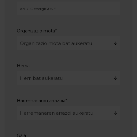
Organizazio mota
*
Herria
Harremanaren arrazoia
*
Gaia