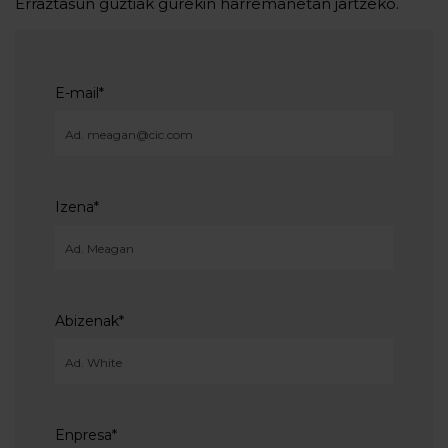
Erraztasun guztiak gurekin harremanetan jartzeko.
E-mail
*
Izena
*
Abizenak
*
Enpresa
*