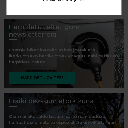
Harpidetu zaitez gure
newsletterrera
Energia biltegiratzeko azken joerak eta
ikerkuntzako berrikuntzak ezagutu nahi badituzu,
harpidetu zaitez.
HARPIDETU ZAITEZ!
Eraiki dezagun etorkizuna
Goi-mailako talde batean sartu nahi baduzu,
hainbat diziplinatako espezialistekin elkarlanean