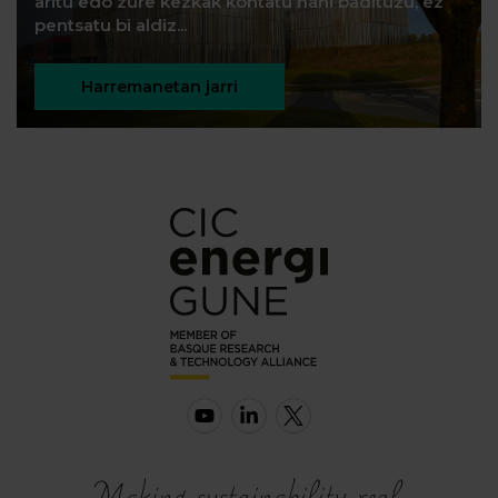
aritu edo zure kezkak kontatu nahi badituzu, ez
pentsatu bi aldiz...
Harremanetan jarri