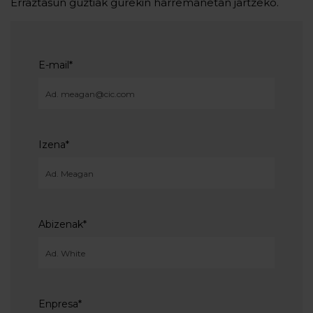
Erraztasun guztiak gurekin harremanetan jartzeko.
E-mail
*
Izena
*
Abizenak
*
Enpresa
*