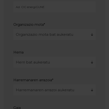
Organizazio mota
*
Herria
Harremanaren arrazoia
*
Gaia