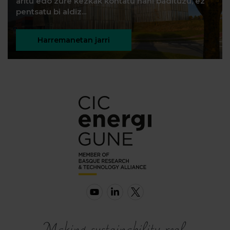
aritu edo zure kezkak kontatu nahi badituzu, ez
pentsatu bi aldiz...
Harremanetan jarri