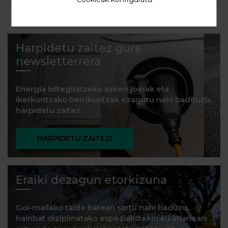
Harpidetu zaitez gure
newsletterrera
Energia biltegiratzeko azken joerak eta
ikerkuntzako berrikuntzak ezagutu nahi badituzu,
harpidetu zaitez.
HARPIDETU ZAITEZ!
Eraiki dezagun etorkizuna
Goi-mailako talde batean sartu nahi baduzu,
hainbat diziplinatako espezialistekin elkarlanean