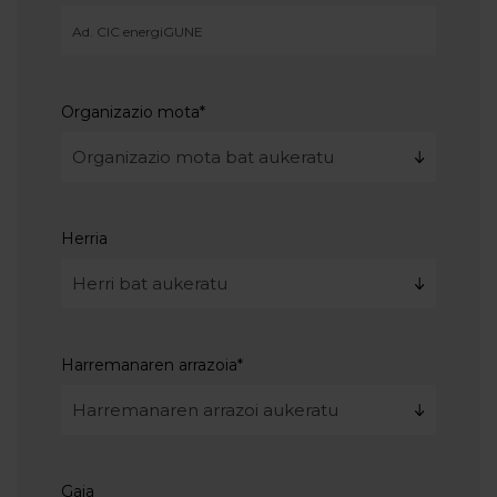
Organizazio mota
*
Herria
Harremanaren arrazoia
*
Gaia