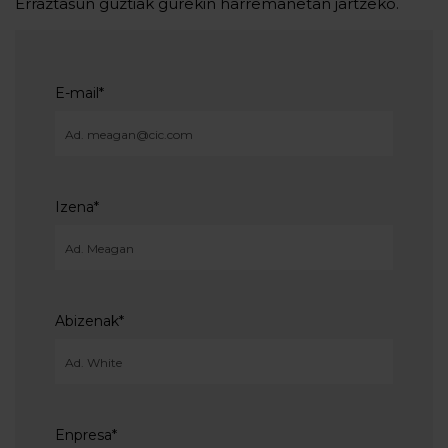
Erraztasun guztiak gurekin harremanetan jartzeko.
E-mail
*
Izena
*
Abizenak
*
Enpresa
*