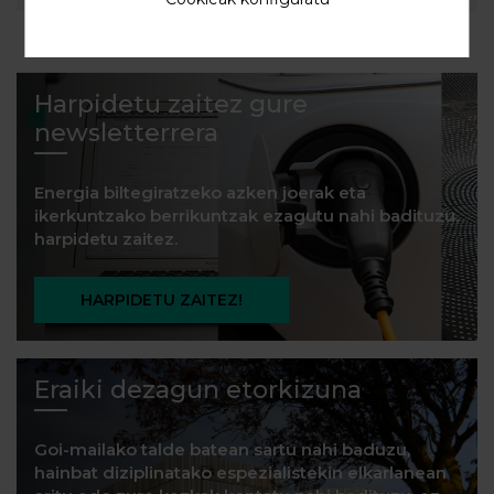
Harpidetu zaitez gure
newsletterrera
Energia biltegiratzeko azken joerak eta
ikerkuntzako berrikuntzak ezagutu nahi badituzu,
harpidetu zaitez.
HARPIDETU ZAITEZ!
Eraiki dezagun etorkizuna
Goi-mailako talde batean sartu nahi baduzu,
hainbat diziplinatako espezialistekin elkarlanean