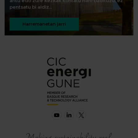
aritu edo zure kezkak kontatu nahi badituzu, ez
pentsatu bi aldiz...
Harremanetan jarri