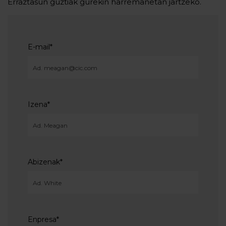
Erraztasun guztiak gurekin harremanetan jartzeko.
E-mail
*
Izena
*
Abizenak
*
Enpresa
*