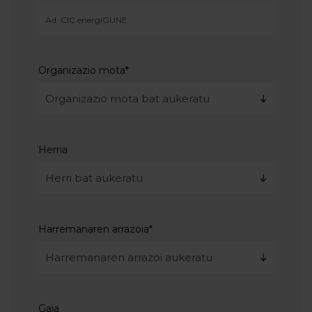
Organizazio mota
*
Herria
Harremanaren arrazoia
*
Gaia