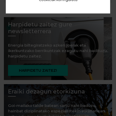
Harpidetu zaitez gure
newsletterrera
Energia biltegiratzeko azken joerak eta
ikerkuntzako berrikuntzak ezagutu nahi badituzu,
harpidetu zaitez.
HARPIDETU ZAITEZ!
Eraiki dezagun etorkizuna
Goi-mailako talde batean sartu nahi baduzu,
hainbat diziplinatako espezialistekin elkarlanean