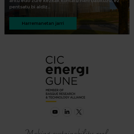
aritu edo zure kezkak kontatu nahi badituzu, ez
pentsatu bi aldiz...
Harremanetan jarri