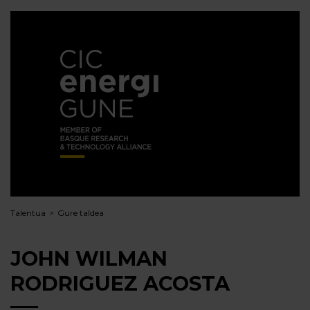
Talentua
Gure taldea
JOHN WILMAN
RODRIGUEZ ACOSTA