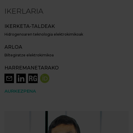
IKERLARIA
IKERKETA-TALDEAK
Hidrogenoaren teknologia elektrokimikoak
ARLOA
Biltegiratze elektrokimikoa
HARREMANETARAKO
AURKEZPENA