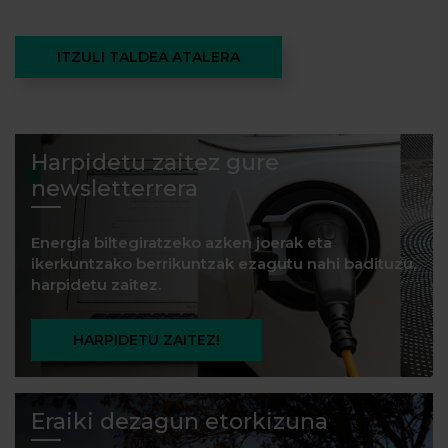
ITZULI TALDEA ATALERA
Harpidetu zaitez gure
newsletterrera
Energia biltegiratzeko azken joerak eta
ikerkuntzako berrikuntzak ezagutu nahi badituzu,
harpidetu zaitez.
HARPIDETU ZAITEZ!
Eraiki dezagun etorkizuna