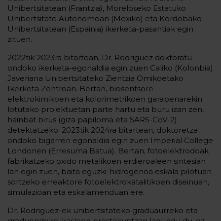
Unibertsitatean (Frantzia), Moreloseko Estatuko
Unibertsitate Autonomoan (Mexiko) eta Kordobako
Unibertsitatean (Espainia) ikerketa-pasantiak egin
zituen.
2022tik 2023ra bitartean, Dr. Rodriguez doktoratu
ondoko ikerketa-egonaldia egin zuen Caliko (Kolonbia)
Javeriana Unibertsitateko Zientzia Omikoetako
Ikerketa Zentroan. Bertan, biosentsore
elektrokimikoen eta kolorimetrikoen garapenarekin
lotutako proiektuetan parte hartu eta buru izan zen,
hainbat birus (giza papiloma eta SARS-CoV-2)
detektatzeko. 2023tik 2024ra bitartean, doktoretza
ondoko bigarren egonaldia egin zuen Imperial College
Londonen (Erresuma Batua). Bertan, fotoelektrodoak
fabrikatzeko oxido metalikoen erdieroaleen sintesian
lan egin zuen, baita eguzki-hidrogenoa eskala pilotuan
sortzeko erreaktore fotoelektrokatalitikoen diseinuan,
simulazioan eta eskalamenduan ere.
Dr. Rodriguez-ek unibertsitateko graduaurreko eta
graduondoko ikasleen prestakuntzan lagundu du, ez