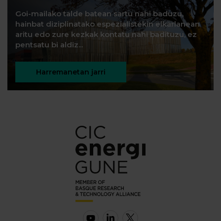
Goi-mailako talde batean sartu nahi baduzu,
hainbat diziplinatako espezialistekin elkarlanean
aritu edo zure kezkak kontatu nahi badituzu, ez
pentsatu bi aldiz...
Harremanetan jarri