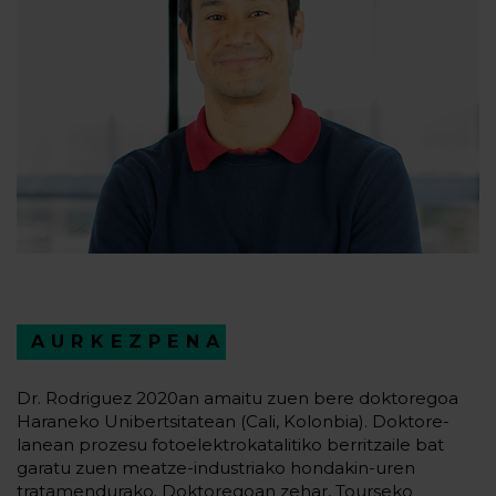
AURKEZPENA
Dr. Rodriguez 2020an amaitu zuen bere doktoregoa
Haraneko Unibertsitatean (Cali, Kolonbia). Doktore-
lanean prozesu fotoelektrokatalitiko berritzaile bat
garatu zuen meatze-industriako hondakin-uren
tratamendurako. Doktoregoan zehar, Tourseko