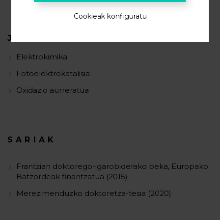
Cookieak konfiguratu
JARDUERA ZIENTIFIKOA
Elektrokimika
Fotoelektrokatalisia
Oxidazio aurreratua
SARIAK
Frantzian doktorego-igarobiderako beka, Europako
Batzordeak finantzatua (2015)
Merezimenduzko doktoretza-tesia (2020)