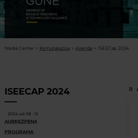
Media Center
Komunikazioa
Agenda
ISEECap 2024
ISEECAP 2024
B
2024 uzt 08 - 12
AURKEZPENA
PROGRAMA