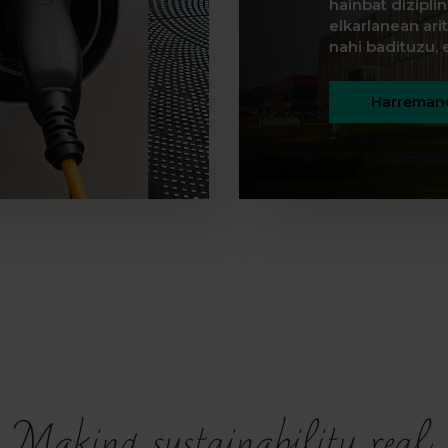
hainbat dizipli
elkarlanean ar
nahi badituzu, e
Harremane