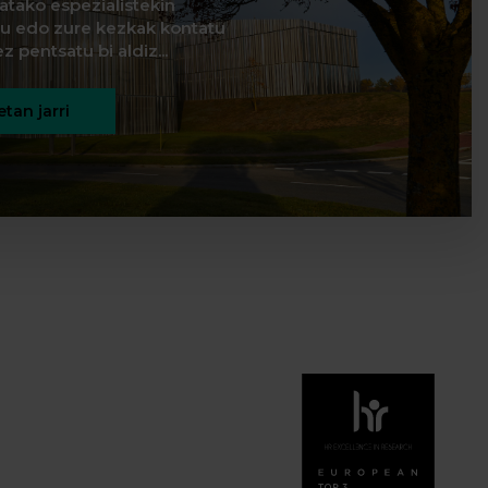
natako espezialistekin
itu edo zure kezkak kontatu
z pentsatu bi aldiz...
tan jarri