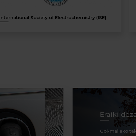
International Society of Electrochemistry (ISE)
Eraiki dez
Goi-mailako tal