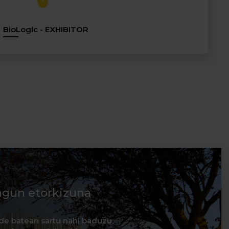
BioLogic - EXHIBITOR
agun etorkizuna
de batean sartu nahi baduzu,