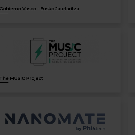
Gobierno Vasco - Eusko Jaurlaritza
The MUSIC Project