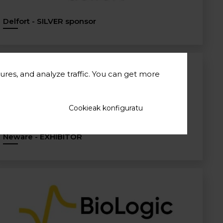
Delfort - SILVER sponsor
ures, and analyze traffic. You can get more
Cookieak konfiguratu
Neware - EXHIBITOR