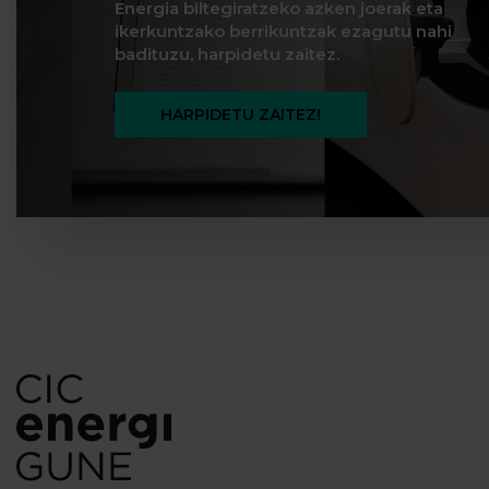
Energia biltegiratzeko azken joerak eta
ikerkuntzako berrikuntzak ezagutu nahi
badituzu, harpidetu zaitez.
HARPIDETU ZAITEZ!