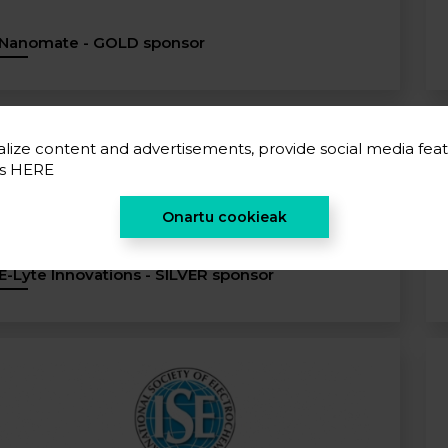
Nanomate - GOLD sponsor
lize content and advertisements, provide social media feat
es
HERE
Onartu cookieak
E-Lyte Innovations - SILVER sponsor