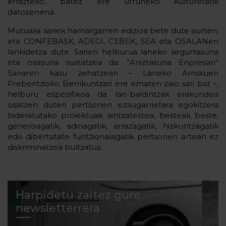
errazteko, batez ere urruneko kulturetatik
datozenena.
Mutualia sariek hamargarren edizioa bete dute aurten,
eta CONFEBASK, ADEGI, CEBEK, SEA eta OSALANen
lankidetza dute. Sarien helburua laneko segurtasuna
eta osasuna sustatzea da. “Aniztasuna Enpresan”
Sariaren kasu zehatzean – Laneko Arriskuen
Prebentzioko Berrikuntzari ere ematen zaio sari bat –,
helburu espezifikoa da lan-baldintzak erakundea
osatzen duten pertsonen ezaugarrietara egokitzera
bideratutako proiektuak aintzatestea, besteak beste,
generoagatik, adinagatik, arrazagatik, hizkuntzagatik
edo dibertsitate funtzionalagatik pertsonen artean ez
diskriminatzea bultzatuz.
Harpidetu zaitez gure
newsletterrera