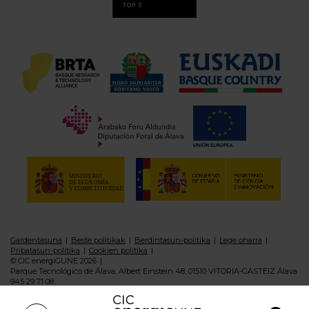
Gardentasuna
Beste politikak
Berdintasun-politika
Lege oharra
Pribatasun-politika
Cookien politika
© CIC energiGUNE 2026
Parque Tecnológico de Álava, Albert Einstein 48, 01510 VITORIA-GASTEIZ Álava
945 29 71 08