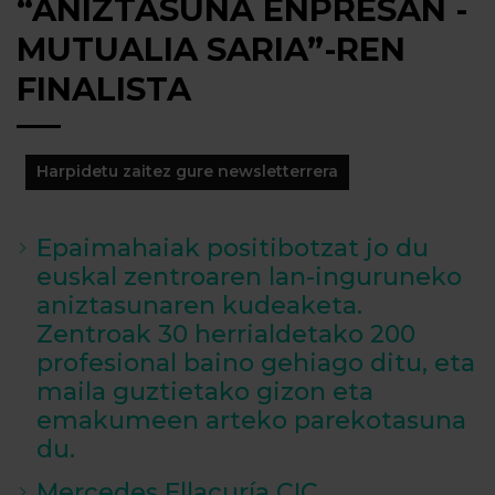
“ANIZTASUNA ENPRESAN -
MUTUALIA SARIA”-REN
FINALISTA
Harpidetu zaitez gure newsletterrera
Epaimahaiak positibotzat jo du
euskal zentroaren lan-inguruneko
aniztasunaren kudeaketa.
Zentroak 30 herrialdetako 200
profesional baino gehiago ditu, eta
maila guztietako gizon eta
emakumeen arteko parekotasuna
du
.
Mercedes Ellacuría CIC