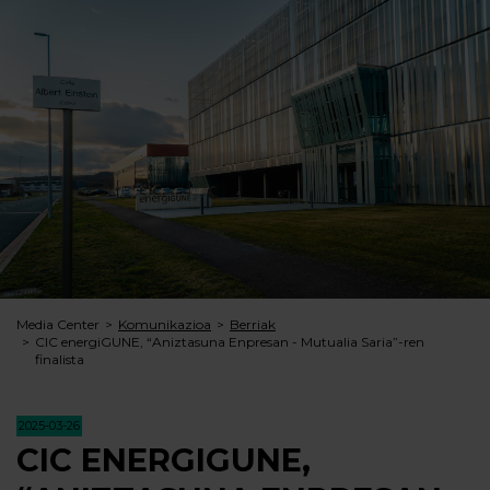
Media Center
Komunikazioa
Berriak
CIC energiGUNE, “Aniztasuna Enpresan - Mutualia Saria”-ren
finalista
2025-03-26
CIC ENERGIGUNE,