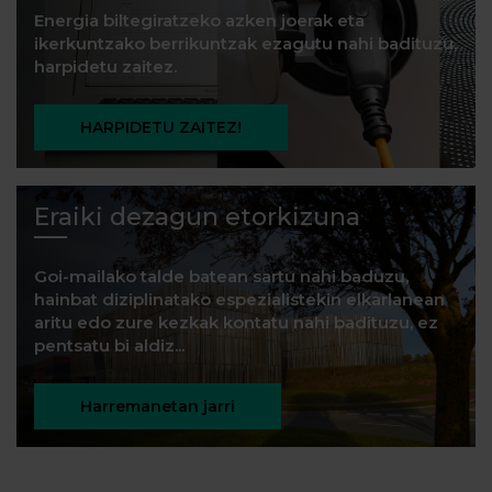
Energia biltegiratzeko azken joerak eta
ikerkuntzako berrikuntzak ezagutu nahi badituzu,
harpidetu zaitez.
HARPIDETU ZAITEZ!
Eraiki dezagun etorkizuna
Goi-mailako talde batean sartu nahi baduzu,
hainbat diziplinatako espezialistekin elkarlanean
aritu edo zure kezkak kontatu nahi badituzu, ez
pentsatu bi aldiz...
Harremanetan jarri