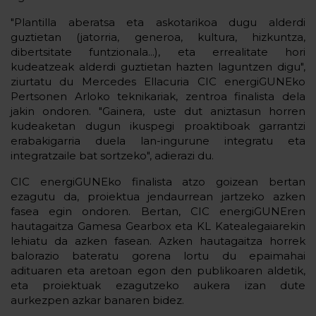
"Plantilla aberatsa eta askotarikoa dugu alderdi
guztietan (jatorria, generoa, kultura, hizkuntza,
dibertsitate funtzionala...), eta errealitate hori
kudeatzeak alderdi guztietan hazten laguntzen digu",
ziurtatu du Mercedes Ellacuria CIC energiGUNEko
Pertsonen Arloko teknikariak, zentroa finalista dela
jakin ondoren. "Gainera, uste dut aniztasun horren
kudeaketan dugun ikuspegi proaktiboak garrantzi
erabakigarria duela lan-ingurune integratu eta
integratzaile bat sortzeko", adierazi du.
CIC energiGUNEko finalista atzo goizean bertan
ezagutu da, proiektua jendaurrean jartzeko azken
fasea egin ondoren. Bertan, CIC energiGUNEren
hautagaitza Gamesa Gearbox eta KL Katealegaiarekin
lehiatu da azken fasean. Azken hautagaitza horrek
balorazio bateratu gorena lortu du epaimahai
adituaren eta aretoan egon den publikoaren aldetik,
eta proiektuak ezagutzeko aukera izan dute
aurkezpen azkar banaren bidez.