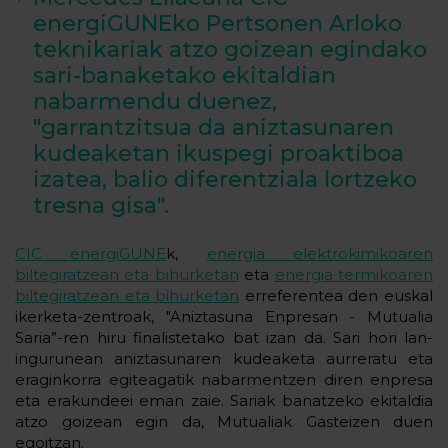
energiGUNEko Pertsonen Arloko
teknikariak atzo goizean egindako
sari-banaketako ekitaldian
nabarmendu duenez,
"garrantzitsua da aniztasunaren
kudeaketan ikuspegi proaktiboa
izatea, balio diferentziala lortzeko
tresna gisa".
CIC energiGUNE
k,
energia elektrokimikoaren
biltegiratzean eta bihurketan
eta
energia termikoaren
biltegiratzean eta bihurketan
erreferentea den euskal
ikerketa-zentroak, "Aniztasuna Enpresan - Mutualia
Saria”-ren hiru finalistetako bat izan da. Sari hori lan-
ingurunean aniztasunaren kudeaketa aurreratu eta
eraginkorra egiteagatik nabarmentzen diren enpresa
eta erakundeei eman zaie. Sariak banatzeko ekitaldia
atzo goizean egin da, Mutualiak Gasteizen duen
egoitzan.