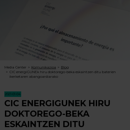
Media Center
Komunikazioa
Blog
CIC energiGUNEk hiru doktorego-beka eskaintzen ditu baterien
ikerketaren abangoardiarako
2021-01-04
CIC ENERGIGUNEK HIRU
DOKTOREGO-BEKA
ESKAINTZEN DITU