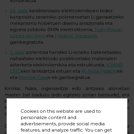
konbinatua.
24. gaia
: karakterizazio elektrokimikoen bidez
konposatu zeramiko-polimeroetan Li garraiatzeko
mekanismo hobetuen diseinu arrazionala eta
egoera solidoko RMN elektrolitoena,
Juan Miguel
López del Amo
eta
Fréderic Aguessek
gainbegiratuta.
5. gaia
: potentzia handiko Li-ioneko baterietarako
nahasitako elektrodo positiboetako materialen
azterketa elektrokimikoa eta estrukturala,
ICMAB-
CSIC
ekin lankidetza estuan eta
M. Rosa Palacín
ek
eta
Montse Casa
s-ek gainbegiratua.
Kimika, fisika, ingeniaritza edo antzeko alorretan
master bat baduzu (edo egiteko zorian bazaude), eta
energia biltegiratzearen alorrean doktorego-tesi bat
egin nahi baduzu, ez galdu aukera hau eta aurkeztu
Cookies on this website are used to
zure eskaera!
personalize content and
advertisements, provide social media
DESTINY doktorego-programa bakarra da, eta berariaz
features, and analyze traffic. You can get
diseinatu da energia biltegiratzeko balio-kate osoa