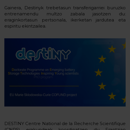
Gainera, Destinyk trebetasun transferigarriei buruzko
entrenamendu multzo zabala jasotzen du:
eraginkortasun pertsonala, ikerketan jardutea eta
espiritu ekintzailea.
DESTINY Centre National de la Recherche Scientifique
(CNRS) erakundeak koordinatzen du Frantzian