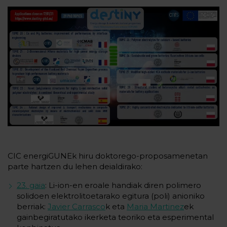
CIC energiGUNEk hiru doktorego-proposamenetan
parte hartzen du lehen deialdirako:
23. gaia
: Li-ion-en eroale handiak diren polimero
solidoen elektrolitoetarako egitura (poli) anioniko
berriak:
Javier Carrasco
k eta
Maria Martinez
ek
gainbegiratutako ikerketa teoriko eta esperimental