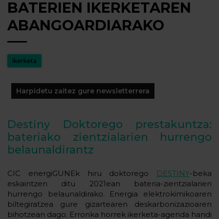
BATERIEN IKERKETAREN
ABANGOARDIARAKO
Ikerketa
Harpidetu zaitez gure newsletterrera
Destiny Doktorego prestakuntza:
bateriako zientzialarien hurrengo
belaunaldirantz
CIC energiGUNEk hiru doktorego
DESTINY
-beka
eskaintzen ditu 2021ean bateria-zientzialarien
hurrengo belaunaldirako. Energia elektrokimikoaren
biltegiratzea gure gizartearen deskarbonizazioaren
bihotzean dago. Erronka horrek ikerketa-agenda handi