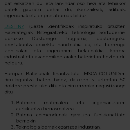
bat eskatzen du, eta lan-indar oso hezi eta lehiakor
batek gauzatu behar du, ikertzaileak, adituak,
ingeniariak eta enpresaburuak bilduz.
DESTINY
(Gazte Zientifikoak inspiratuko dituzten
Baterategiak Biltegiratzeko Teknologia Sortuberriei
buruzko Doktorego Programa) doktoregoko
prestakuntza-proiektu handinahia da, eta hurrengo
zientzialari eta ingeniarien belaunaldia karrera
industrial eta akademikoetarako baterietan heztea du
helburu.
Europar Batasunak finantzatuta, MSCA-COFUNDen
diru-laguntza baten bidez, datozen 5 urteetan 50
doktore prestatuko ditu eta hiru erronka nagusi izango
ditu:
Baterien materialen eta ingeniaritzaren
aurkikuntza berrasmatzea.
Bateria adimendunak garatzea funtzionalitate
berriekin.
Teknologia berriak ezartzea industrian.