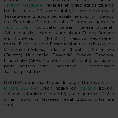
Christian Masquelier
irakaslearen bidez, eta partzuergo
bat biltzen du: 20 unibertsitate, 6 ikerketa-zentro, 2
ikerketa-sare, 2 eskualde, eskala handiko 3 instalazio
eta Europako 11 herrialdetako 7 enpresa, gehienak
ALISTORE-ERI
Europako Sarean interesa dutenak.
Azken hori da, halaber, Materials for Energy Storage
and Conversion + (MESC +) maisutza ikastaroaren
muina. Europa arteko Erasmus Mundus taldea da, eta
Varsoviako (Polonia), Tolosako (Frantzia), Amienseko
(Frantzia), Liublianako (Eslovenia), Bilboko (Espainia),
Filadelfiako (AEB), Melbourneko (Australia) bazkideek
parte hartzen dute. Dagoeneko 15 promozioen
ikasleak prestatu ditu.
DESTINY programak bi deialdi izango ditu ikasleentzat:
lehena 2021eko
urrian hasiko da (
eskaera
irekiak
2021eko urtarrilaren 17ra arte), eta bigarrena 2022ko
urrian hasiko da (eskaera irekiak 2022ko urtarrilera
arte).