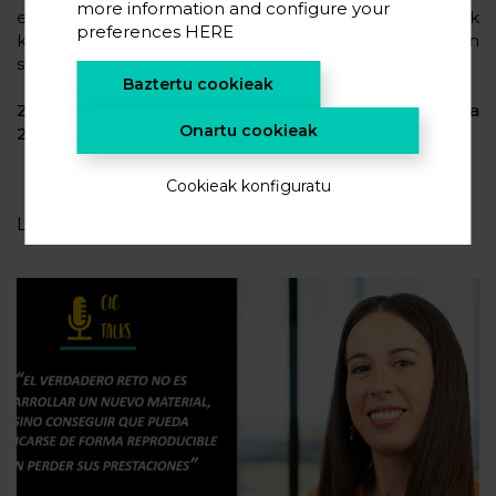
more information and configure your
estaltzeko, metodologia tradizionalak eta berritzaileak
preferences
HERE
konbinatuz eta komunikazioak, kudeaketa, trebetasun
sozialak eta enpresarialak barne, besteak beste.
Baztertu cookieak
Zure patua zain daukazu! Gogoratu epemuga
Onartu cookieak
2021eko urtarrilaren 17a dela.
Cookieak konfiguratu
LOTUTAKO
BERRIAK