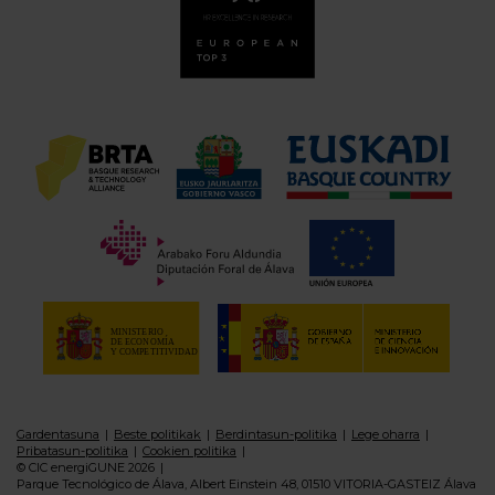
Gardentasuna
Beste politikak
Berdintasun-politika
Lege oharra
Pribatasun-politika
Cookien politika
© CIC energiGUNE 2026
Parque Tecnológico de Álava, Albert Einstein 48, 01510 VITORIA-GASTEIZ Álava