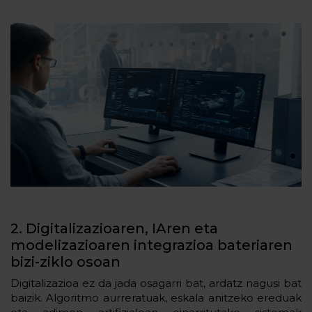
2. Digitalizazioaren, IAren eta
modelizazioaren integrazioa bateriaren
bizi-ziklo osoan
Digitalizazioa ez da jada osagarri bat, ardatz nagusi bat
baizik. Algoritmo aurreratuak, eskala anitzeko ereduak