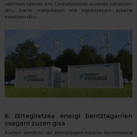
ulermen sakona ere. Globalizazioak aukerak zabaltzen
ditu, baina malgutasun eta egokitzapen azkarra
eskatzen ditu.
6. Biltegiratzea energi berriztagarrien
osagarri zuzen gisa
Aurten sendotu da berriztagarri-bateria konbinazioa