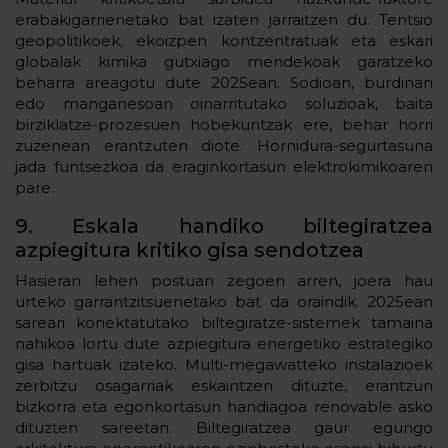
erabakigarrienetako bat izaten jarraitzen du. Tentsio
geopolitikoek, ekoizpen kontzentratuak eta eskari
globalak kimika gutxiago mendekoak garatzeko
beharra areagotu dute 2025ean. Sodioan, burdinan
edo manganesoan oinarritutako soluzioak, baita
birziklatze-prozesuen hobekuntzak ere, behar horri
zuzenean erantzuten diote. Hornidura-segurtasuna
jada funtsezkoa da eraginkortasun elektrokimikoaren
pare.
9. Eskala handiko biltegiratzea
azpiegitura kritiko gisa sendotzea
Hasieran lehen postuan zegoen arren, joera hau
urteko garrantzitsuenetako bat da oraindik. 2025ean
sareari konektatutako biltegiratze-sistemek tamaina
nahikoa lortu dute azpiegitura energetiko estrategiko
gisa hartuak izateko. Multi-megawatteko instalazioek
zerbitzu osagarriak eskaintzen dituzte, erantzun
bizkorra eta egonkortasun handiagoa renovable asko
dituzten sareetan. Biltegiratzea gaur egungo