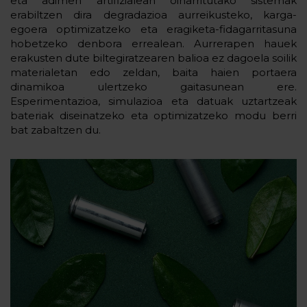
eta adimen artifizialean oinarritutako sistemak
erabiltzen dira degradazioa aurreikusteko, karga-
egoera optimizatzeko eta eragiketa-fidagarritasuna
hobetzeko denbora errealean. Aurrerapen hauek
erakusten dute biltegiratzearen balioa ez dagoela soilik
materialetan edo zeldan, baita haien portaera
dinamikoa ulertzeko gaitasunean ere.
Esperimentazioa, simulazioa eta datuak uztartzeak
bateriak diseinatzeko eta optimizatzeko modu berri
bat zabaltzen du.