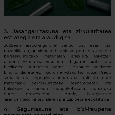
3. Jasangarritasuna eta zirkularitatea
estrategia eta araudi gisa
2025ean araudi-ingurune sendo bat ezarri da,
trazabilitatea, gutxieneko birziklatze portzentajeak eta
berreskuratutako materialen erabilera eskatzen
dituena. Ekonomia zirkularra —bigarren bizitza eta
birziklatze aurreratua barne— lehiarako baldintza
bihurtu da, eta ez ingurumen-diskurtso hutsa. Presio
sozialak eta legegileak inbertsioa bultzatu dute
materialak berreskuratzeko teknologietan eta
baliabide primarioen mendekotasuna murriztuko
duten prozesuetan. Horrela, biltegiratzea
jasangarritasun integralaren printzipioetara egokitu da.
4. Segurtasuna eta bizi-iraupena