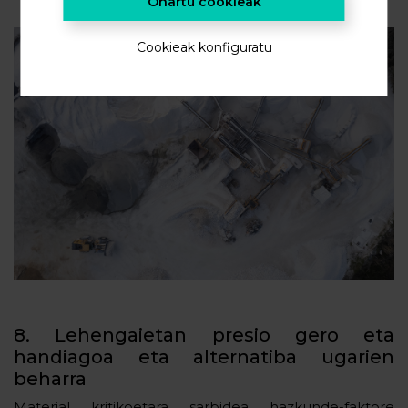
Onartu cookieak
Cookieak konfiguratu
8. Lehengaietan presio gero eta
handiagoa eta alternatiba ugarien
beharra
Material kritikoetara sarbidea hazkunde-faktore