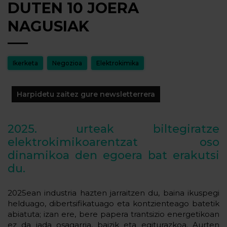
DUTEN 10 JOERA
NAGUSIAK
Ikerketa
Negozioa
Elektrokimika
Harpidetu zaitez gure newsletterrera
2025. urteak biltegiratze
elektrokimikoarentzat oso
dinamikoa den egoera bat erakutsi
du.
2025ean industria hazten jarraitzen du, baina ikuspegi
helduago, dibertsifikatuago eta kontzienteago batetik
abiatuta; izan ere, bere papera trantsizio energetikoan
ez da jada osagarria, baizik eta egiturazkoa. Aurten