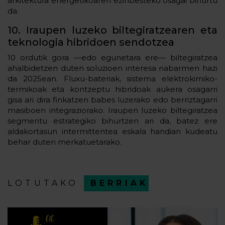
arkitektura energetikoaren ezinbesteko osagai bihurtu
da.
10. Iraupen luzeko biltegiratzearen eta
teknologia hibridoen sendotzea
10 ordutik gora —edo egunetara ere— biltegiratzea
ahalbidetzen duten soluzioen interesa nabarmen hazi
da 2025ean. Fluxu-bateriak, sistema elektrokimiko-
termikoak eta kontzeptu hibridoak aukera osagarri
gisa ari dira finkatzen babes luzerako edo berriztagarri
masiboen integraziorako. Iraupen luzeko biltegiratzea
segmentu estrategiko bihurtzen ari da, batez ere
aldakortasun intermittentea eskala handian kudeatu
behar duten merkatuetarako.
LOTUTAKO
BERRIAK