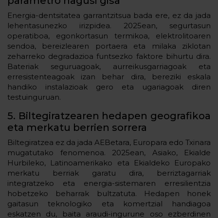
parametro nagusi gisa
Energia-dentsitatea garrantzitsua bada ere, ez da jada
lehentasunezko irizpidea. 2025ean, segurtasun
operatiboa, egonkortasun termikoa, elektrolitoaren
sendoa, bereizlearen portaera eta milaka ziklotan
zeharreko degradazioa funtsezko faktore bihurtu dira.
Bateriak seguruagoak, aurreikusgarriagoak eta
erresistenteagoak izan behar dira, bereziki eskala
handiko instalazioak gero eta ugariagoak diren
testuinguruan.
5. Biltegiratzearen hedapen geografikoa
eta merkatu berrien sorrera
Biltegiratzea ez da jada AEBetara, Europara edo Txinara
mugatutako fenomenoa. 2025ean, Asiako, Ekialde
Hurbileko, Latinoamerikako eta Ekialdeko Europako
merkatu berriak garatu dira, berriztagarriak
integratzeko eta energia-sistemaren erresilientzia
hobetzeko beharrak bultzatuta. Hedapen honek
gaitasun teknologiko eta komertzial handiagoa
eskatzen du, baita araudi-ingurune oso ezberdinen