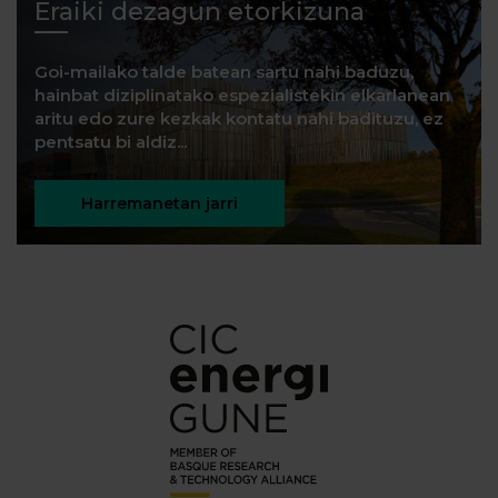
Eraiki dezagun etorkizuna
Goi-mailako talde batean sartu nahi baduzu,
hainbat diziplinatako espezialistekin elkarlanean
aritu edo zure kezkak kontatu nahi badituzu, ez
pentsatu bi aldiz...
Harremanetan jarri