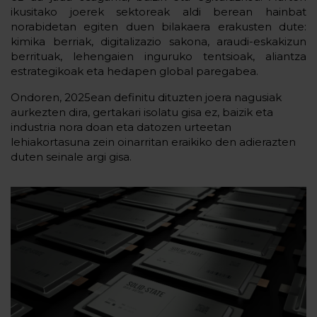
ikusitako joerek sektoreak aldi berean hainbat
norabidetan egiten duen bilakaera erakusten dute:
kimika berriak, digitalizazio sakona, araudi-eskakizun
berrituak, lehengaien inguruko tentsioak, aliantza
estrategikoak eta hedapen global paregabea.
Ondoren, 2025ean definitu dituzten joera nagusiak
aurkezten dira, gertakari isolatu gisa ez, baizik eta
industria nora doan eta datozen urteetan
lehiakortasuna zein oinarritan eraikiko den adierazten
duten seinale argi gisa.