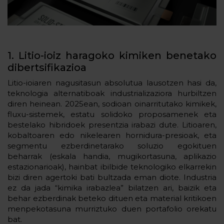
1. Litio-ioiz haragoko kimiken benetako
dibertsifikazioa
Litio-ioiaren nagusitasun absolutua lausotzen hasi da,
teknologia alternatiboak industrializaziora hurbiltzen
diren heinean. 2025ean, sodioan oinarritutako kimikek,
fluxu-sistemek, estatu solidoko proposamenek eta
bestelako hibridoek presentzia irabazi dute. Litioaren,
kobaltoaren edo nikelearen hornidura-presioak, eta
segmentu ezberdinetarako soluzio egokituen
beharrak (eskala handia, mugikortasuna, aplikazio
estazionarioak), hainbat ibilbide teknologiko elkarrekin
bizi diren agertoki bati bultzada eman diote. Industria
ez da jada “kimika irabazlea” bilatzen ari, baizik eta
behar ezberdinak beteko dituen eta material kritikoen
menpekotasuna murriztuko duen portafolio orekatu
bat.