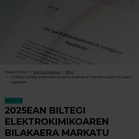
Media Center
Komunikazioa
Blog
2025ean biltegi elektrokimikoaren bilakaera markatu duten 10 joera
nagusiak
2025-12-02
2025EAN BILTEGI
ELEKTROKIMIKOAREN
BILAKAERA MARKATU