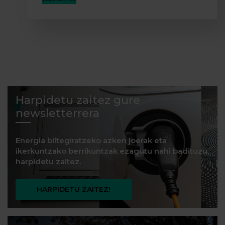
Harpidetu zaitez gure
newsletterrera
Energia biltegiratzeko azken joerak eta
ikerkuntzako berrikuntzak ezagutu nahi badituzu,
harpidetu zaitez.
HARPIDETU ZAITEZ!