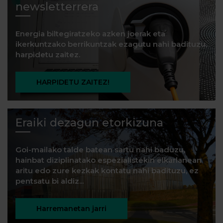
newsletterrera
Energia biltegiratzeko azken joerak eta
ikerkuntzako berrikuntzak ezagutu nahi badituzu,
harpidetu zaitez.
HARPIDETU ZAITEZ!
Eraiki dezagun etorkizuna
Goi-mailako talde batean sartu nahi baduzu,
hainbat diziplinatako espezialistekin elkarlanean
aritu edo zure kezkak kontatu nahi badituzu, ez
pentsatu bi aldiz...
Harremanetan jarri