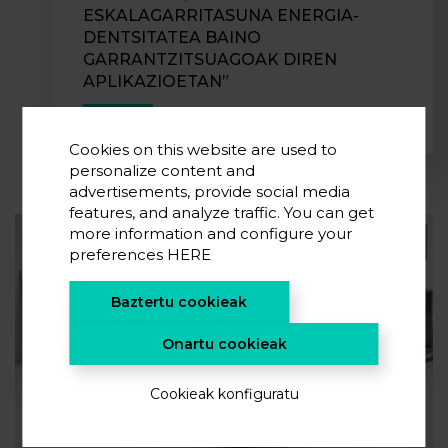
ESKALAGARRITASUNA ENERGIA-
DENTSITATEA BAINO
GARRANTZITSUAGOAK DIREN
APLIKAZIOETAN”
2026 MAR 31
Cookies on this website are used to
personalize content and
advertisements, provide social media
features, and analyze traffic. You can get
more information and configure your
preferences
HERE
Baztertu cookieak
Onartu cookieak
Cookieak konfiguratu