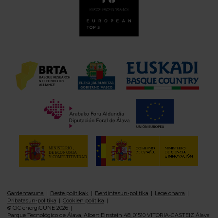
Gardentasuna
Beste politikak
Berdintasun-politika
Lege oharra
Pribatasun-politika
Cookien politika
© CIC energiGUNE 2026
Parque Tecnológico de Álava, Albert Einstein 48, 01510 VITORIA-GASTEIZ Álava