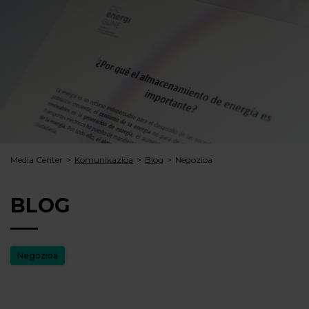
Media Center
Komunikazioa
Blog
Negozioa
BLOG
Negozioa