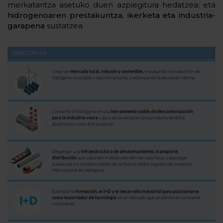
merkataritza asetuko duen azpiegitura hedatzea; eta
hidrogenoaren prestakuntza, ikerketa eta industria-
garapena
sustatzea.