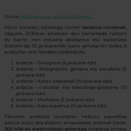
Iturria:
Hidrogenoaren Euskal Estrategia
Asmo horrekin, estrategia horren
denbora-irismenak
,
nagusiki, 2030ean amaitzen den hamarkada hartzen
du barne, non industria abiaraztea eta bizkortzea
bilatzen da, 55 jarduera-ildo baino gehiagoren bidez, 6
ardatz/lan-arlo handitan taldekatuta:
ardatza – Ekoizpena (6 jarduera-ildo)
ardatza – Biltegiratzea, garraioa eta banaketa (5
jarduera-ildo)
ardatza – Azken erabilerak (19 jarduera-ildo)
ardatza – Industria- eta teknologia-garapena (10
jarduera-ildo)
ardatza – Merkatua (3 jarduera-ildo)
ardatza – Arau-esparrua (15 jarduera-ildo)
Planaren arrakasta neurtzeko helburu espezifiko
batzuk ezarri dira aldiaren amaierarako; besteak beste,
300 MW-ko elektrolizazio-potentzia
instalatua lortzea,