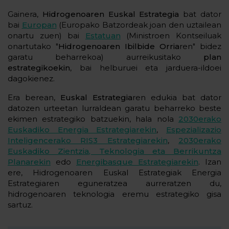
Gainera,
Hidrogenoaren Euskal Estrategia
bat dator
bai
Europan
(Europako Batzordeak joan den uztailean
onartu zuen) bai
Estatuan
(Ministroen Kontseiluak
onartutako "
Hidrogenoaren Ibilbide Orria
ren" bidez
garatu beharrekoa) aurreikusitako
plan
estrategikoekin
, bai helburuei eta jarduera-ildoei
dagokienez.
Era berean,
Euskal Estrategia
ren edukia bat dator
datozen urteetan lurraldean garatu beharreko beste
ekimen estrategiko batzuekin, hala nola
2030erako
Euskadiko Energia Estrategiarekin
,
Espezializazio
Inteligencerako RIS3 Estrategiarekin
,
2030erako
Euskadiko Zientzia, Teknologia eta Berrikuntza
Planarekin
edo
Energibasque Estrategiarekin
. Izan
ere, Hidrogenoaren Euskal Estrategiak Energia
Estrategiaren eguneratzea aurreratzen du,
hidrogenoaren teknologia eremu estrategiko gisa
sartuz.