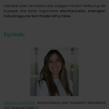
Hainbat plan lerrokatu eta osagarri horien helburua da
Euskadi eta bere ingurunea
etorkizuneko energien
industriagune berritzaile bihurtzea
.
Egileak:
Miriam Gutiérrez
, komunikazio eta marketin teknikaria
CIC energiGUNE-n