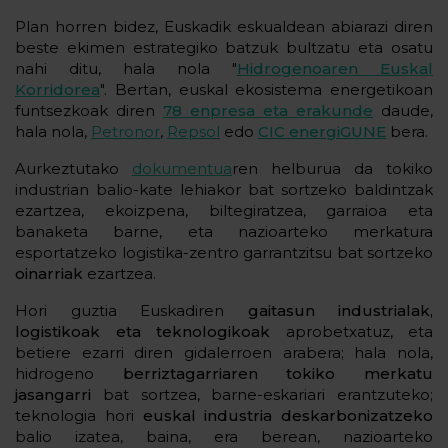
Plan horren bidez, Euskadik eskualdean abiarazi diren
beste ekimen estrategiko batzuk bultzatu eta osatu
nahi ditu, hala nola "
Hidrogenoaren Euskal
Korridorea
". Bertan, euskal ekosistema energetikoan
funtsezkoak diren
78 enpresa eta erakunde
daude,
hala nola,
Petronor
,
Repsol
edo
CIC energiGUNE
bera.
Aurkeztutako
dokumentua
ren helburua da tokiko
industrian balio-kate lehiakor bat sortzeko baldintzak
ezartzea, ekoizpena, biltegiratzea, garraioa eta
banaketa barne, eta nazioarteko merkatura
esportatzeko logistika-zentro garrantzitsu bat sortzeko
oinarriak
ezartzea.
Hori guztia Euskadiren
gaitasun industrialak,
logistikoak eta teknologikoak
aprobetxatuz, eta
betiere ezarri diren gidalerroen arabera; hala nola,
hidrogeno
berriztagarriaren tokiko merkatu
jasangarri
bat sortzea, barne-eskariari erantzuteko;
teknologia hori
euskal industria deskarbonizatzeko
balio izatea, baina, era berean, nazioarteko