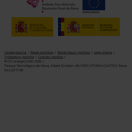
Gardentasuna
Beste politikak
Berdintasun-politika
Lege oharra
Pribatasun-politika
Cookien politika
© CIC energiGUNE 2026
Parque Tecnológico de Álava, Albert Einstein 48, 01510 VITORIA-GASTEIZ Álava
945 29 71 08