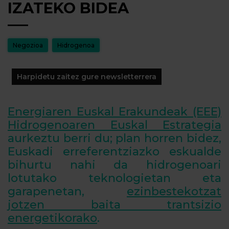
IZATEKO BIDEA
Negozioa
Hidrogenoa
Harpidetu zaitez gure newsletterrera
Energiaren Euskal Erakundeak (EEE)
Hidrogenoaren Euskal Estrategia
aurkeztu berri du; plan horren bidez,
Euskadi erreferentziazko eskualde
bihurtu nahi da hidrogenoari
lotutako teknologietan eta
garapenetan,
ezinbestekotzat
jotzen baita trantsizio
energetikorako
.