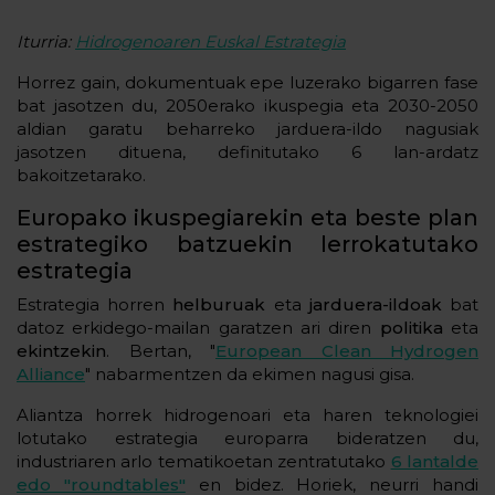
Iturria:
Hidrogenoaren Euskal Estrategia
Horrez gain, dokumentuak epe luzerako bigarren fase
bat jasotzen du, 2050erako ikuspegia eta 2030-2050
aldian garatu beharreko jarduera-ildo nagusiak
jasotzen dituena, definitutako 6 lan-ardatz
bakoitzetarako.
Europako ikuspegiarekin eta beste plan
estrategiko batzuekin lerrokatutako
estrategia
Estrategia horren
helburuak
eta
jarduera-ildoak
bat
datoz erkidego-mailan garatzen ari diren
politika
eta
ekintzekin
. Bertan, "
European Clean Hydrogen
Alliance
" nabarmentzen da ekimen nagusi gisa.
Aliantza horrek hidrogenoari eta haren teknologiei
lotutako estrategia europarra bideratzen du,
industriaren arlo tematikoetan zentratutako
6 lantalde
edo "roundtables"
en bidez. Horiek, neurri handi