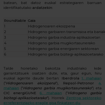
batean, bat datoz euskal estrategiaren barruan
identifikatutako
ardatzekin
:
Roundtable
Gaia
1
Hidrogenoaren ekoizpena
2
Hidrogeno garbiaren transmisioa eta bana
3
Hidrogeno garbia industria-aplikazioetan
4
Hidrogeno garbia mugikortasunerako
5
Hidrogeno garbia energiaren sektorean
6
Hidrogeno garbia bizitegi-aplikazioetarako
Talde horietako bakoitza industriako kide
garrantzitsuek osatzen dute, eta, gaur egun, hiru
euskal agente daude bertan:
Iberdrola
1. mahaian
("
Hidrogenoaren ekoizpena
"),
Repsol-Petronor
4.
mahaian
("
Hidrogeno garbia mugikortasunerako
") eta
CIC energiGUNE
6. mahaian
("
Hidrogeno garbia
bizitegi-aplikazioetarako
"). Horrek
Zentroa sektoreko
erreferentziazko eragile gisa finkatzen du
.