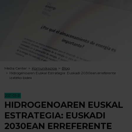
Media Center
Komunikazioa
Blog
Hidrogenoaren Euskal Estrategia: Euskadi 2030ean erreferente
izateko bidea
2021-03-31
HIDROGENOAREN EUSKAL
ESTRATEGIA: EUSKADI
2030EAN ERREFERENTE