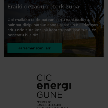
Eraiki dezagun etorkizuna
Goi-mailako talde batean sartu nahi baduzu,
hainbat diziplinatako espezialistekin elkarlanean
aritu edo zure kezkak kontatu nahi badituzu, ez
pentsatu bi aldiz...
Harremanetan jarri