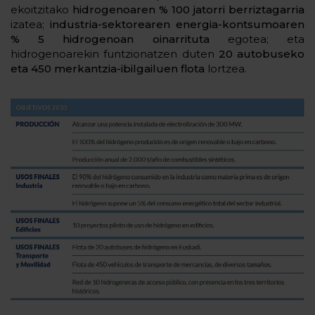
ekoitzitako
hidrogenoaren % 100 jatorri berriztagarria
izatea;
industria-sektorearen energia-kontsumoaren
% 5 hidrogenoan oinarrituta
egotea; eta
hidrogenoarekin funtzionatzen duten
20 autobuseko
eta 450 merkantzia-ibilgailuen flota
lortzea.