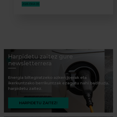
2026 EKA 05
Harpidetu zaitez gure
newsletterrera
Energia biltegiratzeko azken joerak eta
ikerkuntzako berrikuntzak ezagutu nahi badituzu,
harpidetu zaitez.
HARPIDETU ZAITEZ!