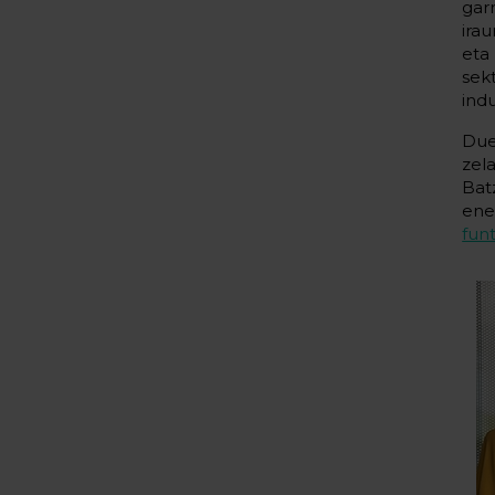
gar
ira
eta
sek
ind
Due
zel
Bat
ene
fun