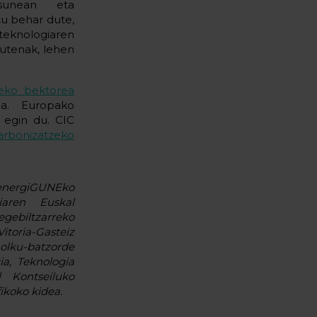
asunean eta
tu behar dute,
teknologiaren
utenak, lehen
teko bektorea
la. Europako
i egin du. CIC
arbonizatzeko
energiGUNEko
iaren Euskal
ebiltzarreko
toria-Gasteiz
u-batzorde
ia, Teknologia
l Kontseiluko
ikoko kidea.