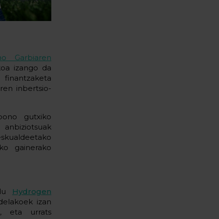
no Garbiaren
koa izango da
finantzaketa
ren inbertsio-
bono gutxiko
anbiziotsuak
eskualdeetako
eko gainerako
 du
Hydrogen
elakoek izan
, eta urrats