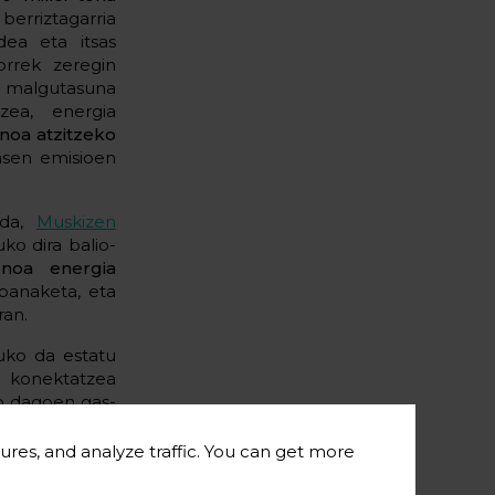
berriztagarria
dea eta itsas
orrek zeregin
i malgutasuna
zea, energia
noa atzitzeko
asen emisioen
 da,
Muskizen
ko dira balio-
enoa energia
 banaketa, eta
ran.
uko da estatu
n konektatzea
ko dagoen gas-
ures, and analyze traffic. You can get more
ordeak espero
ia- eta kostu-