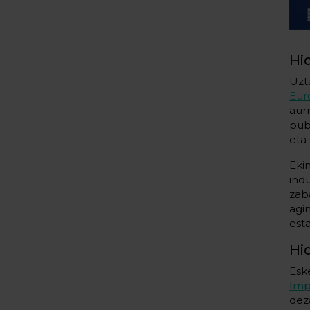
Hi
Uzt
Eur
au
pub
eta 
Eki
ind
zab
agi
est
Hi
Esk
Imp
dez