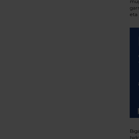
mug
gar
eta 
Big
hid