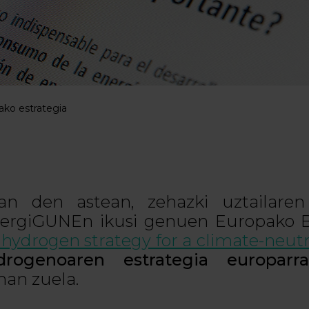
ko estrategia
an den astean, zehazki uztailare
ergiGUNEn ikusi genuen Europako 
 hydrogen strategy for a climate-neut
drogenoaren estrategia europarra
an zuela.