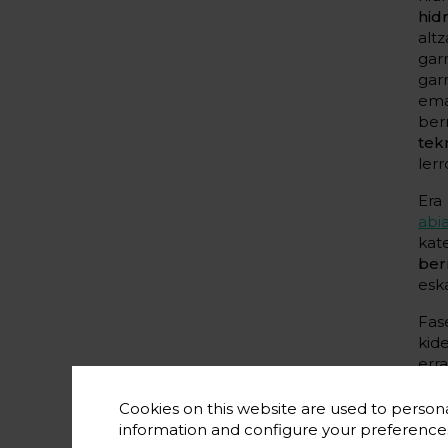
hid
alt
gar
gar
ema
ber
tek
lerr
Era
abi
kat
ber
esk
Fas
kid
err
sare
Cookies on this website are used to persona
Hur
information and configure your preferenc
du 