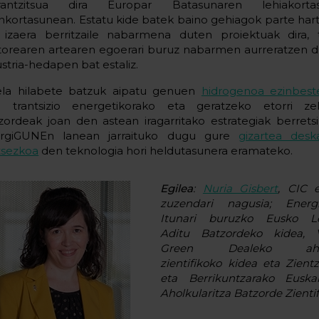
rantzitsua dira Europar Batasunaren lehiakort
unkortasunean. Estatu kide batek baino gehiagok parte har
 izaera berritzaile nabarmena duten proiektuak dira, 
torearen artearen egoerari buruz nabarmen aurreratzen d
ustria-hedapen bat estaliz.
la hilabete batzuk aipatu genuen
hidrogenoa ezinbes
a trantsizio energetikorako eta geratzeko etorri ze
zordeak joan den astean iragarritako estrategiak berrets
rgiGUNEn lanean jarraituko dugu gure
gizartea desk
tsezkoa
den teknologia hori heldutasunera eramateko.
Egilea
:
Nuria Gisbert
, CIC 
zuzendari nagusia; Energ
Itunari buruzko Eusko Leg
Aditu Batzordeko kidea, Vi
Green Dealeko aholk
zientifikoko kidea eta Zientz
eta Berrikuntzarako Euska
Aholkularitza Batzorde Zientif