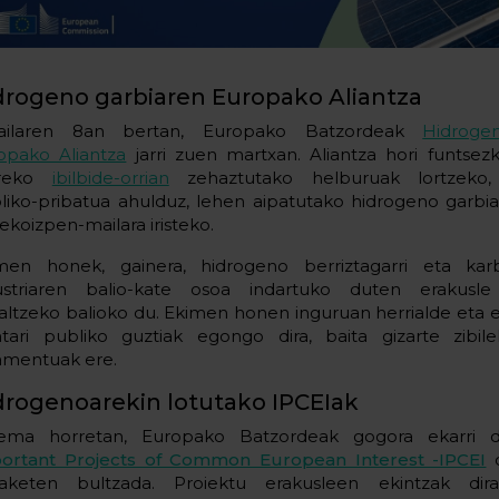
drogeno garbiaren Europako Aliantza
ailaren 8an bertan, Europako Batzordeak
Hidroge
opako Aliantza
jarri zuen martxan. Aliantza hori funtsez
rreko
ibilbide-orrian
zehaztutako helburuak lortzeko, 
liko-pribatua ahulduz, lehen aipatutako hidrogeno garbia
ekoizpen-mailara iristeko.
men honek, gainera, hidrogeno berriztagarri eta kar
ustriaren balio-kate osoa indartuko duten erakusle 
altzeko balioko du. Ekimen honen inguruan herrialde eta 
ntari publiko guztiak egongo dira, baita gizarte zibil
amentuak ere.
drogenoarekin lotutako IPCEIak
ema horretan, Europako Batzordeak gogora ekarri
ortant Projects of Common European Interest -IPCEI
d
aketen bultzada. Proiektu erakusleen ekintzak dira