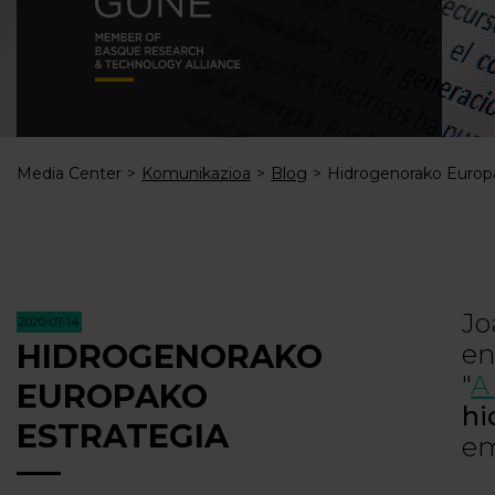
Media Center
Komunikazioa
Blog
Hidrogenorako Europa
Jo
2020-07-14
HIDROGENORAKO
en
"
A
EUROPAKO
hi
ESTRATEGIA
em