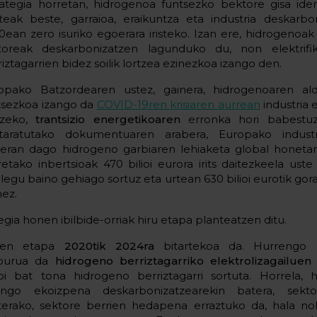
rategia horretan, hidrogenoa funtsezko bektore gisa iden
teak beste, garraioa, eraikuntza eta industria deskarbo
0ean zero isuriko egoerara iristeko. Izan ere, hidrogeno
toreak deskarbonizatzen lagunduko du, non elektrifi
iztagarrien bidez soilik lortzea ezinezkoa izango den.
opako Batzordearen ustez, gainera, hidrogenoaren al
tsezkoa izango da
COVID-19ren krisiaren aurrean
industria
tzeko,
trantsizio energetikoaren
erronka hori babestuz
itaratutako dokumentuaren arabera, Europako industr
eran dago hidrogeno garbiaren lehiaketa global honetan
retako inbertsioak 470 bilioi eurora irits daitezkeela uste 
legu baino gehiago sortuz eta urtean 630 bilioi eurotik go
nez.
egia honen ibilbide-orriak hiru etapa planteatzen ditu.
hen etapa
2020tik 2024ra
bitartekoa da. Hurrengo l
burua da
hidrogeno berriztagarriko elektrolizagailue
ioi bat tona hidrogeno berriztagarri sortuta. Horrela, 
ngo ekoizpena deskarbonizatzearekin batera, sekto
terako, sektore berrien hedapena erraztuko da, hala no