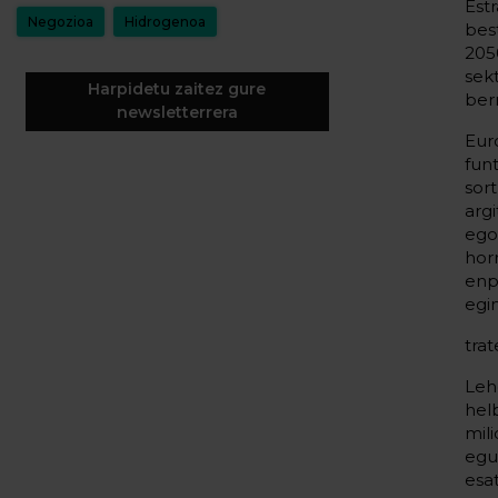
Est
Negozioa
Hidrogenoa
bes
205
sek
Harpidetu zaitez gure
berr
newsletterrera
Eur
fun
sor
arg
ego
hor
enp
egi
trat
Le
hel
mil
egu
esa