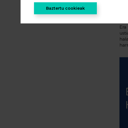
hel
Baztertu cookieak
des
eko
Era
usti
hal
har