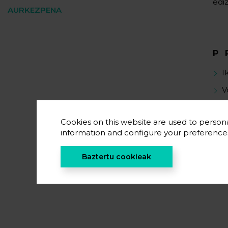
edi
AURKEZPENA
P
I
V
I
Cookies on this website are used to persona
information and configure your preferenc
Baztertu cookieak