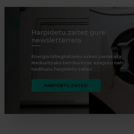
Harpidetu zaitez gure
newsletterrera
Energia biltegiratzeko azken joerak eta
ikerkuntzako berrikuntzak ezagutu nahi
badituzu, harpidetu zaitez.
HARPIDETU ZAITEZ!