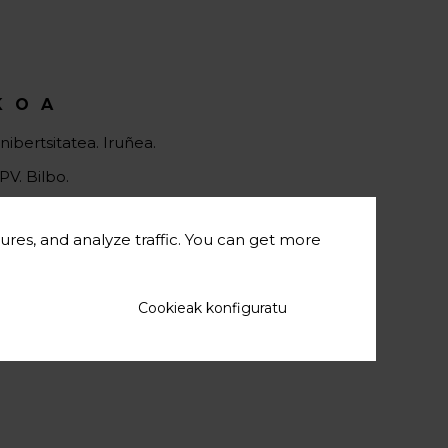
KOA
ibertsitatea. Iruñea.
V. Bilbo.
D – ESIC. Bilbo.
ures, and analyze traffic. You can get more
Cookieak konfiguratu