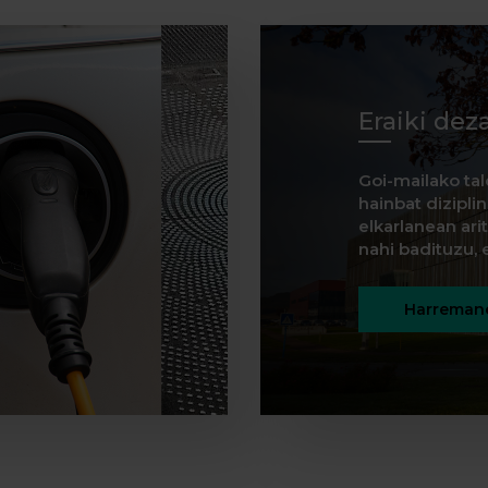
Eraiki dez
Goi-mailako tal
hainbat dizipli
elkarlanean ar
nahi badituzu, e
Harremane