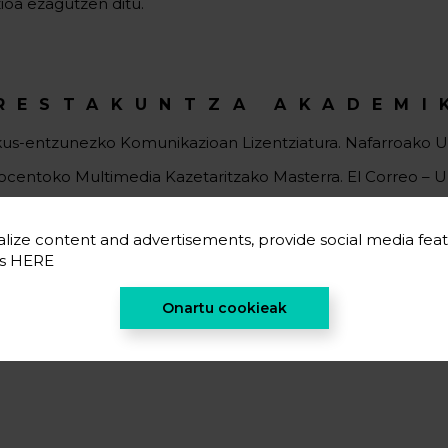
zioa ezagutzen ditu.
RESTAKUNTZA AKADEMI
kus-entzunezko Komunikazioan Lizentziatura. Nafarroako Un
ocentoko Multimedia Kazetaritzako Masterra. El Correo – UP
zeneko Marketin Goi Mailako Ikastaroa sare sozialetan. ICEM
lize content and advertisements, provide social media feat
es
HERE
Onartu cookieak
ITZULI TALDEA ATALERA