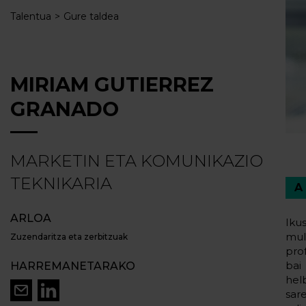
Talentua
Gure taldea
MIRIAM GUTIERREZ
GRANADO
MARKETIN ETA KOMUNIKAZIO
TEKNIKARIA
ARLOA
Iku
mul
Zuzendaritza eta zerbitzuak
pro
bai
HARREMANETARAKO
hel
sar