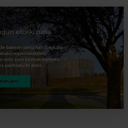
agun etorkizuna
de batean sartu nahi baduzu,
natako espezialistekin
itu edo zure kezkak kontatu
z pentsatu bi aldiz...
tan jarri