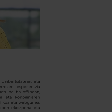
Unibertsitatean, eta
rrezen esperientzia
tu da, bai offlinean,
ta eta konpainiaren
afikoa eta webgunea,
tiboen ekoizpena eta