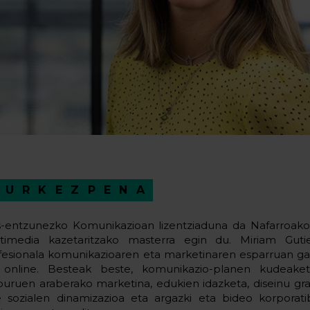
AURKEZPENA
s-entzunezko Komunikazioan lizentziaduna da Nafarroako 
timedia kazetaritzako masterra egin du. Miriam Gutie
fesionala komunikazioaren eta marketinaren esparruan gara
 online. Besteak beste, komunikazio-planen kudeake
buruen araberako marketina, edukien idazketa, diseinu gr
e sozialen dinamizazioa eta argazki eta bideo korpora