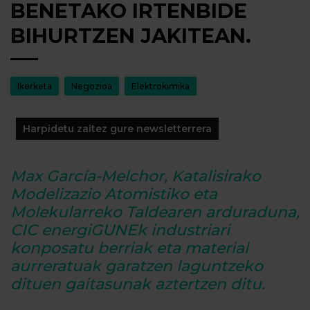
BENETAKO IRTENBIDE
BIHURTZEN JAKITEAN.
Ikerketa
Negozioa
Elektrokimika
Harpidetu zaitez gure newsletterrera
Max García-Melchor, Katalisirako
Modelizazio Atomistiko eta
Molekularreko Taldearen arduraduna,
CIC energiGUNEk industriari
konposatu berriak eta material
aurreratuak garatzen laguntzeko
dituen gaitasunak aztertzen ditu.