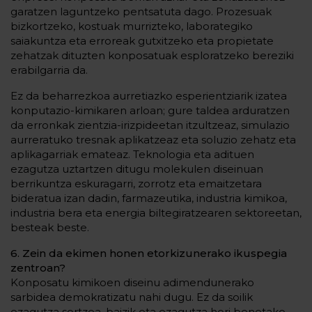
garatzen laguntzeko pentsatuta dago. Prozesuak
bizkortzeko, kostuak murrizteko, laborategiko
saiakuntza eta erroreak gutxitzeko eta propietate
zehatzak dituzten konposatuak esploratzeko bereziki
erabilgarria da.
Ez da beharrezkoa aurretiazko esperientziarik izatea
konputazio-kimikaren arloan; gure taldea arduratzen
da erronkak zientzia-irizpideetan itzultzeaz, simulazio
aurreratuko tresnak aplikatzeaz eta soluzio zehatz eta
aplikagarriak emateaz. Teknologia eta adituen
ezagutza uztartzen ditugu molekulen diseinuan
berrikuntza eskuragarri, zorrotz eta emaitzetara
bideratua izan dadin, farmazeutika, industria kimikoa,
industria bera eta energia biltegiratzearen sektoreetan,
besteak beste.
6. Zein da ekimen honen etorkizunerako ikuspegia
zentroan?
Konposatu kimikoen diseinu adimendunerako
sarbidea demokratizatu nahi dugu. Ez da soilik
ezagutza sortzea, baizik eta ezagutza hori benetako