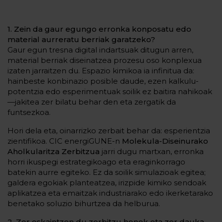
1. Zein da gaur egungo erronka konposatu edo
material aurreratu berriak garatzeko?
Gaur egun tresna digital indartsuak ditugun arren,
material berriak diseinatzea prozesu oso konplexua
izaten jarraitzen du. Espazio kimikoa ia infinitua da:
hainbeste konbinazio posible daude, ezen kalkulu-
potentzia edo esperimentuak soilik ez baitira nahikoak
—jakitea zer bilatu behar den eta zergatik da
funtsezkoa.
Hori dela eta, oinarrizko zerbait behar da: esperientzia
zientifikoa. CIC energiGUNE-n
Molekula-Diseinurako
Aholkularitza Zerbitzua
jarri dugu martxan, erronka
horri ikuspegi estrategikoago eta eraginkorrago
batekin aurre egiteko. Ez da soilik simulazioak egitea;
galdera egokiak planteatzea, irizpide kimiko sendoak
aplikatzea eta emaitzak industriarako edo ikerketarako
benetako soluzio bihurtzea da helburua.
2. Zer eskaintzen du zerbitzu honek eta zer dauka