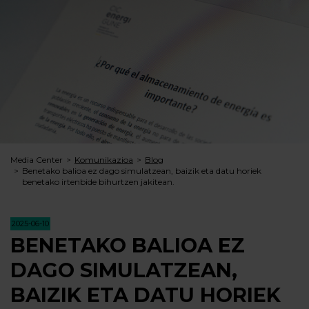
Media Center
Komunikazioa
Blog
Benetako balioa ez dago simulatzean, baizik eta datu horiek
benetako irtenbide bihurtzen jakitean.
2025-06-10
BENETAKO BALIOA EZ
DAGO SIMULATZEAN,
BAIZIK ETA DATU HORIEK