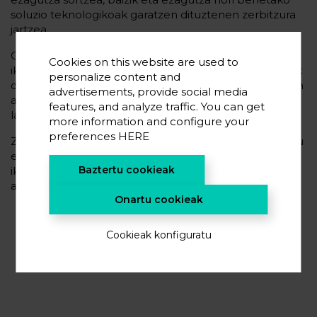
soluzio teknologikoak garatzen dituztenen zerbitzura
jartzea.
Gure ikuspegia da plataforma berri hau eta gure
Cookies on this website are used to
ikuspegi aholkularia uztartuz, aurkikuntza disruptiboak
personalize content and
denbora errekorrean egitea posible izatea, proiektuen
advertisements, provide social media
arrakasta-tasa handitzea eta diziplina arteko
features, and analyze traffic. You can get
lankidetzarako bide berriak irekitzea.
more information and configure your
preferences
HERE
Zerbitzu honek ez du laborategia ordezkatzen: indartu
egiten du. Esploratu beharreko eremuak argiago
Baztertu cookieak
ikusteko mapa bat edukitzea bezalakoa da, arrakasta-
aukerarik handienarekin eta denbora laburragoan.
Onartu cookieak
Cookieak konfiguratu