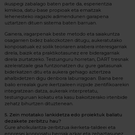
ikuspegi zabalago baten parte da, esperientzia
kimikoa, datu-base propioak eta emaitzak
lehenesteko iragazki adimendunen garapena
uztartzen dituen sistema baten barruan.
Gainera, iragarpenak beste metodo eta saiakuntza
osagarrien bidez baliozkotzen ditugu, aukeratutako
konposatuak ez soilik teoriaren arabera interesgarriak
direla, baizik eta praktikotasunez ere bideragarriak
direla ziurtatzeko. Testuinguru horretan, DART tresnak
azeleratzaile gisa funtzionatzen du: gure gaitasunak
biderkatzen ditu eta aukera gehiago aztertzea
ahalbidetzen digu denbora laburragoan. Baina bere
balio errealak gure ikertzaileen irizpide zientifikoarekin
integratzean datza, aukerak interpretatu,
testuinguruan kokatu eta kasu bakoitzerako irtenbide
zehatz bihurtzen dituztenean.
5. Zein motatako lankidetza edo proiektuk baliatu
dezakete zerbitzu hau?
Gure aholkularitza-zerbitzua ikerketa-taldeei eta
enpresei konposatu berriak azkar eta zehaztasunez