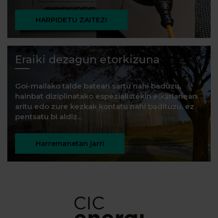
HARPIDETU ZAITEZ!
Eraiki dezagun etorkizuna
Goi-mailako talde batean sartu nahi baduzu,
hainbat diziplinatako espezialistekin elkarlanean
aritu edo zure kezkak kontatu nahi badituzu, ez
pentsatu bi aldiz...
Harremanetan jarri