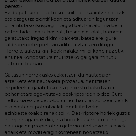
berezi?
Ez dugu teknologia-tresna soil bat eskaintzen, baizik
eta ezagutza zientifikoan eta adituaren laguntzan
oinarritutako ikuspegi integral bat. Plataforma berri
baten bidez, datu-baseak, tresna digitalak, barnean
garatutako iragazki kimikoak eta, batez ere, gure
taldearen interpretazio aditua uztartzen ditugu.
Horrela, aukera kimikoak milaka milioi konbinaziotik
ehunka konposatura murrizteko gai gara minutu
gutxiren buruan.
Gaitasun horrek asko azkartzen du hautagaien
azterketa eta hautaketa prozesua, zientziaren
irizpideekin garatutako eta proiektu bakoitzaren
beharretara egokitutako deskriptoreen bidez. Gure
helburua ez da datu-bolumen handiak sortzea, baizik
eta hautagai potentzialak identifikatzeko
ezinbestekoak direnak soilik. Deskriptore horiek guztiz
interpretagarriak dira, eta horrek aukera ematen digu
hautagaien propietateen jatorria ulertzeko eta haiek
ahalik eta modu eraginkorrenean hobetzeko