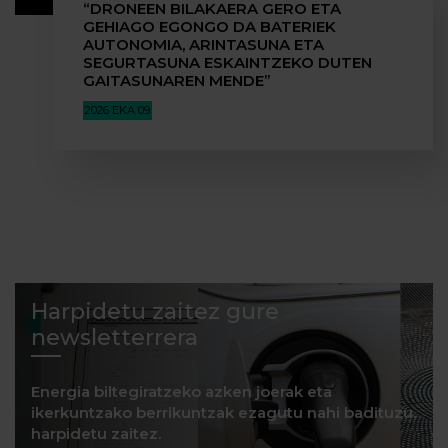
“DRONEEN BILAKAERA GERO ETA
GEHIAGO EGONGO DA BATERIEK
AUTONOMIA, ARINTASUNA ETA
SEGURTASUNA ESKAINTZEKO DUTEN
GAITASUNAREN MENDE”
2026 EKA 09
Harpidetu zaitez gure
newsletterrera
Energia biltegiratzeko azken joerak eta
ikerkuntzako berrikuntzak ezagutu nahi badituzu,
harpidetu zaitez.