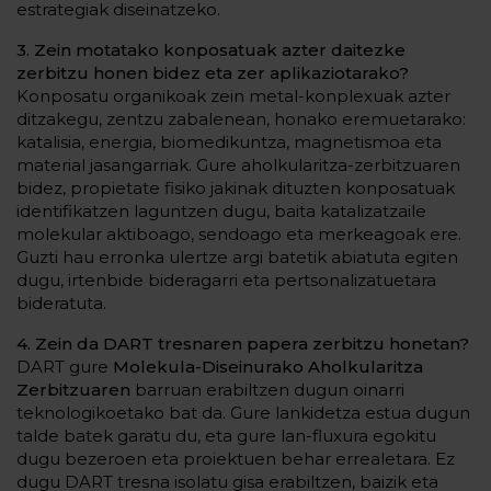
estrategiak diseinatzeko.
3. Zein motatako konposatuak azter daitezke
zerbitzu honen bidez eta zer aplikaziotarako?
Konposatu organikoak zein metal-konplexuak azter
ditzakegu, zentzu zabalenean, honako eremuetarako:
katalisia, energia, biomedikuntza, magnetismoa eta
material jasangarriak. Gure aholkularitza-zerbitzuaren
bidez, propietate fisiko jakinak dituzten konposatuak
identifikatzen laguntzen dugu, baita katalizatzaile
molekular aktiboago, sendoago eta merkeagoak ere.
Guzti hau erronka ulertze argi batetik abiatuta egiten
dugu, irtenbide bideragarri eta pertsonalizatuetara
bideratuta.
4. Zein da DART tresnaren papera zerbitzu honetan?
DART gure
Molekula-Diseinurako Aholkularitza
Zerbitzuaren
barruan erabiltzen dugun oinarri
teknologikoetako bat da. Gure lankidetza estua dugun
talde batek garatu du, eta gure lan-fluxura egokitu
dugu bezeroen eta proiektuen behar errealetara. Ez
dugu DART tresna isolatu gisa erabiltzen, baizik eta