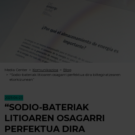
Media Center
Komunikazioa
Blog
“Sodio-bateriak litioaren osagarri perfektua dira biltegiratzearen
etorkizunean”
2025-04-23
“SODIO-BATERIAK
LITIOAREN OSAGARRI
PERFEKTUA DIRA