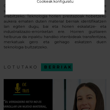
Cookieak konfiguratu
CIC energiGUNEk funtsezko zeregina izan dezake
sodio-bateriekin lotutako teknologiak garatzeko eta
erabiltzeko. Teknologia horien prestazioak hobetzeko
aukera ematen duten material berriak identifikatzen
lan egiten dugu, bai eta horien eskalatze- eta
industrializazio-erronketan ere. Horren guztiaren
helburua da inpaktu handiko irtenbideak transferitzea,
merkatuak gero eta gehiago eskatzen duen
teknologia bultzatzeko.
LOTUTAKO
BERRIAK