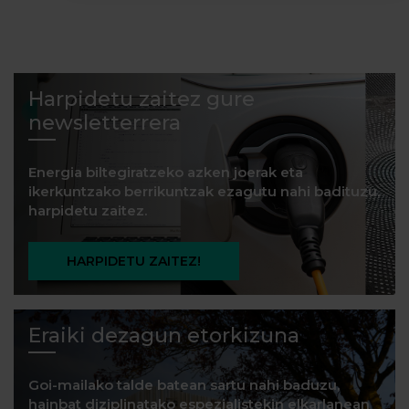
Harpidetu zaitez gure
newsletterrera
Energia biltegiratzeko azken joerak eta
ikerkuntzako berrikuntzak ezagutu nahi badituzu,
harpidetu zaitez.
HARPIDETU ZAITEZ!
Eraiki dezagun etorkizuna
Goi-mailako talde batean sartu nahi baduzu,
hainbat diziplinatako espezialistekin elkarlanean