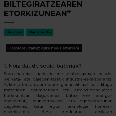
BILTEGIRATZEAREN
ETORKIZUNEAN”
Negozioa
Elektrokimika
Harpidetu zaitez gure newsletterrera
1. Noiz daude sodio-bateriak?
Sodio-bateriak trantsizio-une erabakigarrian daude,
ikerketa- eta garapen-fasetik industria-eskaladarantz.
Azken urteotan, aurrerapen garrantzitsuak ikusi ditugu
materialen optimizazioari eta errendimenduaren
hobekuntzari dagokienez, batez ere energia-
ahalmenari, iraunkortasunari eta egonkortasunari
dagokienez. Gaur egun, teknologia horretan
oinarritutako lehen produktuak aplikazio