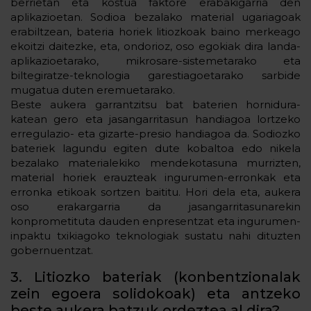
berrietan eta kostua faktore erabakigarria den
aplikazioetan. Sodioa bezalako material ugariagoak
erabiltzean, bateria horiek litiozkoak baino merkeago
ekoitzi daitezke, eta, ondorioz, oso egokiak dira landa-
aplikazioetarako, mikrosare-sistemetarako eta
biltegiratze-teknologia garestiagoetarako sarbide
mugatua duten eremuetarako.
Beste aukera garrantzitsu bat baterien hornidura-
katean gero eta jasangarritasun handiagoa lortzeko
erregulazio- eta gizarte-presio handiagoa da. Sodiozko
bateriek lagundu egiten dute kobaltoa edo nikela
bezalako materialekiko mendekotasuna murrizten,
material horiek erauzteak ingurumen-erronkak eta
erronka etikoak sortzen baititu. Hori dela eta, aukera
oso erakargarria da jasangarritasunarekin
konprometituta dauden enpresentzat eta ingurumen-
inpaktu txikiagoko teknologiak sustatu nahi dituzten
gobernuentzat.
3. Litiozko bateriak (konbentzionalak
zein egoera solidokoak) eta antzeko
beste aukera batzuk ordeztea al dira?