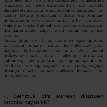
laburreko edo mikromugikortasuneko ibilgailuetara
mugatuko da haren egitekoa, hala nola bizikleta
elektrikoetara, scooterretara edo hiri-ibilgailuetara, non
kostua faktore erabakigarria baita eta energia-
dentsitatearen eskakizunak ez baitira hain zorrotzak.
Hala ere, litiozko bateriak oso gutxitan desplazatzen
dira gama altuko ibilgailu elektrikoetan edo garraio
astunean.
Ikusiko duguna da biltegiratze-teknologiak aplikazio
bakoitzaren beharren arabera dibertsifikatzeko joera
dagoela. Sodio-bateriek ez dute litioa erabat
ordezkatuko, baina material kritikoen hornikuntza-
katearen gaineko presioa arintzen lagunduko dute, eta
irtenbide eskuragarriagoak eta jasangarriagoak
emango dituzte zenbait aplikazio industrial eta
energetikotarako.
4. Zeintzuk dira aurrean dituzuen
erronka nagusiak?