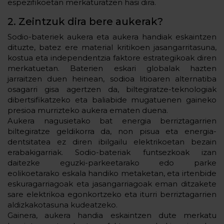
espezifikoetan merkaturatzen hasi dira.
2. Zeintzuk dira bere aukerak?
Sodio-bateriek aukera eta aukera handiak eskaintzen
dituzte, batez ere material kritikoen jasangarritasuna,
kostua eta independentzia faktore estrategikoak diren
merkatuetan. Baterien eskari globalak hazten
jarraitzen duen heinean, sodioa litioaren alternatiba
osagarri gisa agertzen da, biltegiratze-teknologiak
dibertsifikatzeko eta baliabide mugatuenen gaineko
presioa murrizteko aukera ematen duena.
Aukera nagusietako bat energia berriztagarrien
biltegiratze geldikorra da, non pisua eta energia-
dentsitatea ez diren ibilgailu elektrikoetan bezain
erabakigarriak. Sodio-bateriak funtsezkoak izan
daitezke eguzki-parkeetarako edo parke
eolikoetarako eskala handiko metaketan, eta irtenbide
eskuragarriagoak eta jasangarriagoak eman ditzakete
sare elektrikoa egonkortzeko eta iturri berriztagarrien
aldizkakotasuna kudeatzeko.
Gainera, aukera handia eskaintzen dute merkatu