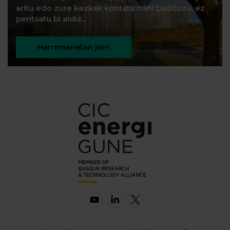
aritu edo zure kezkak kontatu nahi badituzu, ez
pentsatu bi aldiz...
Harremanetan jarri