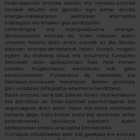
Sodio-bateriek erronka tekniko eta merkatu-erronka
handiak dituzte, eta gainditu egin behar dituzte
energia-metaketaren sektorean alternatiba
bideragarri eta lehiakor gisa sendotzeko.
Lehenengoa eta esanguratsuena energia-
dentsitatearen erronka da. Sodio bateriak azken
urteetan hobetu diren arren, oraindik ez dira litiozko
baterien energia-dentsitatera iristen. Horrek mugatu
egiten du erabilera pisua eta bolumena funtsezko
faktoreak diren aplikazioetan, hala nola irismen
handiko mugikortasun elektrikoan edo gailu
elektronikoetan. Funtsezkoa da materialak eta
fabrikazio-prozesuak hobetzeko lanean jarraitzea,
pisu-unitateko biltegiratze-ahalmena handitzeko.
Beste erronka handi bat bateria horien iraunkortasuna
eta bizi-zikloa da. Sodio-bateriak egonkorragoak eta
seguruagoak diren arren, haien bizi-zikloa optimizatu
beharra dago, balio-bizitza luzea eta denboran zehar
errendimendu iraunkorra eskatzen duten
aplikazioetan lehiatu ahal izatea bermatzeko.
Hornidura industrialeko kate bat garatzea ere erronka