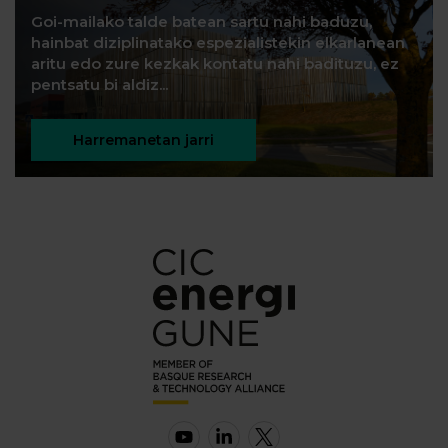
Goi-mailako talde batean sartu nahi baduzu,
hainbat diziplinatako espezialistekin elkarlanean
aritu edo zure kezkak kontatu nahi badituzu, ez
pentsatu bi aldiz...
Harremanetan jarri