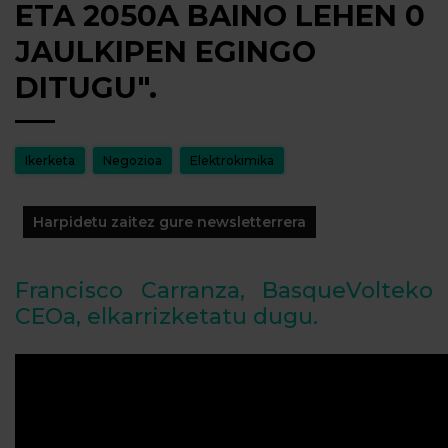
ETA 2050A BAINO LEHEN 0
JAULKIPEN EGINGO
DITUGU".
Ikerketa
Negozioa
Elektrokimika
Harpidetu zaitez gure newsletterrera
Francisco Carranza, BasqueVolteko
CEOa, elkarrizketatu dugu.