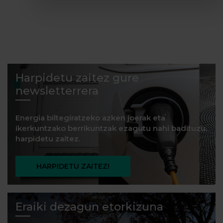
Harpidetu zaitez gure
newsletterrera
Energia biltegiratzeko azken joerak eta
ikerkuntzako berrikuntzak ezagutu nahi badituzu,
harpidetu zaitez.
HARPIDETU ZAITEZ!
Eraiki dezagun etorkizuna