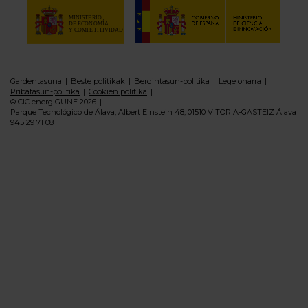
Gardentasuna
Beste politikak
Berdintasun-politika
Lege oharra
Pribatasun-politika
Cookien politika
© CIC energiGUNE 2026
Parque Tecnológico de Álava, Albert Einstein 48, 01510 VITORIA-GASTEIZ Álava
945 29 71 08