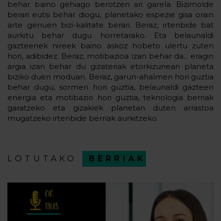
behar baino gehiago berotzen ari garela. Bizimolde
berari eutsi behar diogu, planetako espezie gisa orain
arte genuen bizi-kalitate berari. Beraz, irtenbide bat
aurkitu behar dugu horretarako. Eta belaunaldi
gazteenek nireek baino askoz hobeto ulertu zuten
hori, adibidez. Beraz, motibazioa izan behar da... eragin
argia izan behar du gizateriak etorkizunean planeta
biziko duen moduan. Beraz, garun-ahalmen hori guztia
behar dugu, sormen hori guztia, belaunaldi gazteen
energia eta motibazio hori guztia, teknologia berriak
garatzeko eta gizakiek planetan duten arrastoa
mugatzeko irtenbide berriak aurkitzeko.
LOTUTAKO
BERRIAK