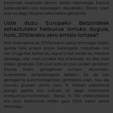
bezeroak onartuko dituen beste teknologia batzuk
badaudelako eta eskuragarri daudelako. Beraz, orain
arte ez dago litioaren alternatiba giltzarririk.
Uste duzu Europako Batzordeak
zehaztutako helburua lortuko dugula,
hots, 2050erako zero emisio lortzea?
Nire itxaropena da 2050a baino askoz lehenago iritsiko
garela hara arrazoi sinple batengatik. Industriak, oro
har, muga bat behar du, esparru bat behar du. Markoa
daukagu, eta orain jendea eta enpresak ez dira inoiz
erdian geratuko. Edo joan edo ez joan, erdian geratzen
bazara kostu gehigarriak sortzen dituzulako,
kudeatzeko konplexuagoa delako... Ez da oso
gertagarria automobilgintzan gertatzea orain, hau da,
mundu guztiak ulertu zuen % 100ean elektrikora
joango garela eta orduan ez dago inbertsiorik
errekuntza-motorretan... Beraz, % 100 elektrizitatera
eta zero karbonora iritsiko gara 2050 baino askoz
lehenago.