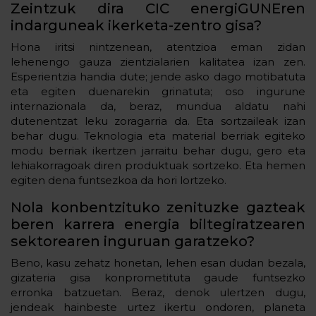
Zeintzuk dira CIC energiGUNEren
indarguneak ikerketa-zentro gisa?
Hona iritsi nintzenean, atentzioa eman zidan
lehenengo gauza zientzialarien kalitatea izan zen.
Esperientzia handia dute; jende asko dago motibatuta
eta egiten duenarekin grinatuta; oso ingurune
internazionala da, beraz, mundua aldatu nahi
dutenentzat leku zoragarria da. Eta sortzaileak izan
behar dugu. Teknologia eta material berriak egiteko
modu berriak ikertzen jarraitu behar dugu, gero eta
lehiakorragoak diren produktuak sortzeko. Eta hemen
egiten dena funtsezkoa da hori lortzeko.
Nola konbentzituko zenituzke gazteak
beren karrera energia biltegiratzearen
sektorearen inguruan garatzeko?
Beno, kasu zehatz honetan, lehen esan dudan bezala,
gizateria gisa konprometituta gaude funtsezko
erronka batzuetan. Beraz, denok ulertzen dugu,
jendeak hainbeste urtez ikertu ondoren, planeta