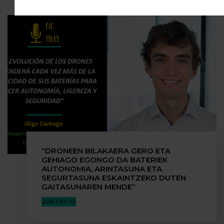
“DRONEEN BILAKAERA GERO ETA
GEHIAGO EGONGO DA BATERIEK
AUTONOMIA, ARINTASUNA ETA
SEGURTASUNA ESKAINTZEKO DUTEN
GAITASUNAREN MENDE”
2026 EKA 09