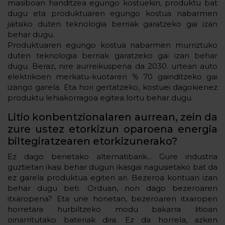
masiboan handitzea egungo kostuekin, produktu bat
dugu eta produktuaren egungo kostua nabarmen
jaitsiko duten teknologia berriak garatzeko gai izan
behar dugu.
Produktuaren egungo kostua nabarmen murriztuko
duten teknologia berriak garatzeko gai izan behar
dugu. Beraz, nire aurreikuspena da 2030. urtean auto
elektrikoen merkatu-kuotaren % 70 gainditzeko gai
izango garela. Eta hori gertatzeko, kostuei dagokienez
produktu lehiakorragoa egitea lortu behar dugu.
Litio konbentzionalaren aurrean, zein da
zure ustez etorkizun oparoena energia
biltegiratzearen etorkizunerako?
Ez dago benetako alternatibarik... Gure industria
guztietan ikasi behar dugun ikasgai nagusietako bat da
ez garela produktua egiten ari. Bezeroa kontuan izan
behar dugu beti. Orduan, non dago bezeroaren
itxaropena? Eta une honetan, bezeroaren itxaropen
horretara hurbiltzeko modu bakarra litioan
oinarritutako bateriak dira. Ez da horrela, azken