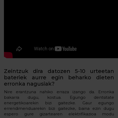
Zeintzuk dira datozen 5-10 urteetan
bateriek aurre egin beharko dieten
erronka nagusiak?
Nire erantzuna nahiko erraza izango da. Erronka
bakarra dugu, kostua. Egungo dentsitate
energetikoarekin bizi gaitezke. Gaur egungo
errendimenduarekin bizi gaitezke, baina ezin dugu
espero gure gizartearen elektrifikazioa modu