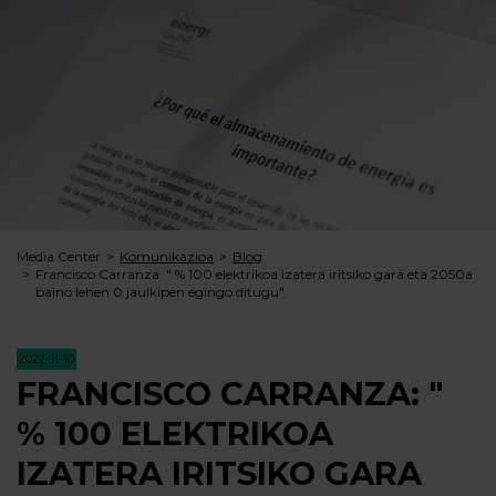
Media Center
Komunikazioa
Blog
Francisco Carranza: " % 100 elektrikoa izatera iritsiko gara eta 2050a
baino lehen 0 jaulkipen egingo ditugu".
2022-11-10
FRANCISCO CARRANZA: "
% 100 ELEKTRIKOA
IZATERA IRITSIKO GARA