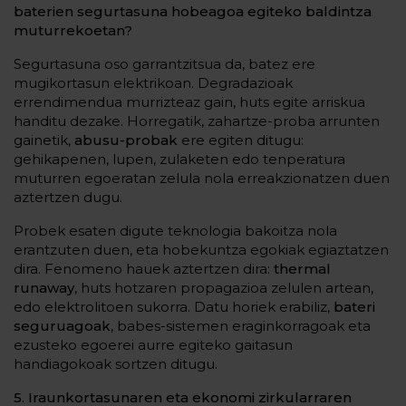
baterien segurtasuna hobeagoa egiteko baldintza
muturrekoetan?
Segurtasuna oso garrantzitsua da, batez ere
mugikortasun elektrikoan. Degradazioak
errendimendua murrizteaz gain, huts egite arriskua
handitu dezake. Horregatik, zahartze-proba arrunten
gainetik,
abusu-probak
ere egiten ditugu:
gehikapenen, lupen, zulaketen edo tenperatura
muturren egoeratan zelula nola erreakzionatzen duen
aztertzen dugu.
Probek esaten digute teknologia bakoitza nola
erantzuten duen, eta hobekuntza egokiak egiaztatzen
dira. Fenomeno hauek aztertzen dira:
thermal
runaway
, huts hotzaren propagazioa zelulen artean,
edo elektrolitoen sukorra. Datu horiek erabiliz,
bateri
seguruagoak
, babes-sistemen eraginkorragoak eta
ezusteko egoerei aurre egiteko gaitasun
handiagokoak sortzen ditugu.
5. Iraunkortasunaren eta ekonomi zirkularraren