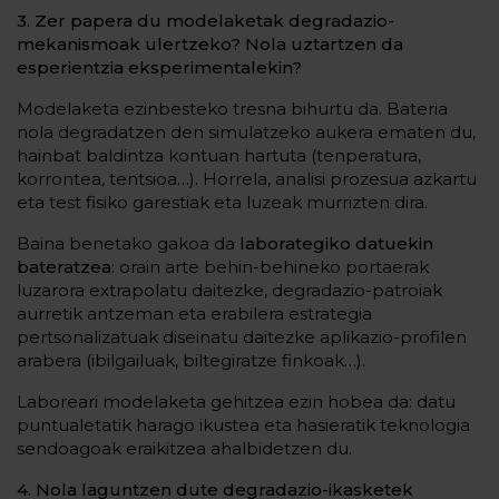
3. Zer papera du modelaketak degradazio-
mekanismoak ulertzeko? Nola uztartzen da
esperientzia eksperimentalekin?
Modelaketa ezinbesteko tresna bihurtu da. Bateria
nola degradatzen den simulatzeko aukera ematen du,
hainbat baldintza kontuan hartuta (tenperatura,
korrontea, tentsioa…). Horrela, analisi prozesua azkartu
eta test fisiko garestiak eta luzeak murrizten dira.
Baina benetako gakoa da
laborategiko datuekin
bateratzea
: orain arte behin-behineko portaerak
luzarora extrapolatu daitezke, degradazio-patroiak
aurretik antzeman eta erabilera estrategia
pertsonalizatuak diseinatu daitezke aplikazio-profilen
arabera (ibilgailuak, biltegiratze finkoak…).
Laboreari modelaketa gehitzea ezin hobea da: datu
puntualetatik harago ikustea eta hasieratik teknologia
sendoagoak eraikitzea ahalbidetzen du.
4. Nola laguntzen dute degradazio-ikasketek