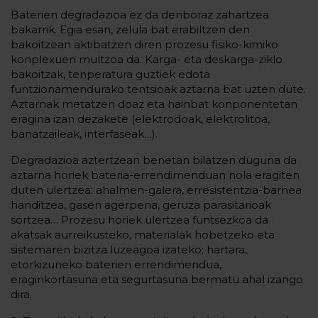
Baterien degradazioa ez da denboraz zahartzea
bakarrik. Egia esan, zelula bat erabiltzen den
bakoitzean aktibatzen diren prozesu fisiko-kimiko
konplexuen multzoa da. Karga- eta deskarga-ziklo
bakoitzak, tenperatura guztiek edota
funtzionamendurako tentsioak aztarna bat uzten dute.
Aztarnak metatzen doaz eta hainbat konponentetan
eragina izan dezakete (elektrodoak, elektrolitoa,
banatzaileak, interfaseak…).
Degradazioa aztertzean benetan bilatzen duguna da
aztarna horiek bateria-errendimenduan nola eragiten
duten ulertzea: ahalmen-galera, erresistentzia-barnea
handitzea, gasen agerpena, geruza parasitarioak
sortzea… Prozesu horiek ulertzea funtsezkoa da
akatsak aurreikusteko, materialak hobetzeko eta
sistemaren bizitza luzeagoa izateko; hartara,
etorkizuneko baterien errendimendua,
eraginkortasuna eta segurtasuna bermatu ahal izango
dira.