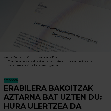
Media Center
Komunikazioa
Blog
Erabilera bakoitzak aztarna bat uzten du: hura ulertzea da
bateriaren bizitza luzatzeko gakoa
2025-06-19
ERABILERA BAKOITZAK
AZTARNA BAT UZTEN DU:
HURA ULERTZEA DA