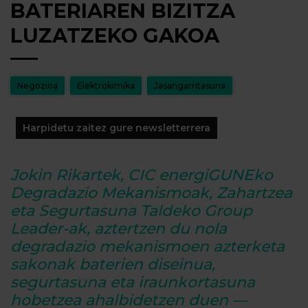
BATERIAREN BIZITZA
LUZATZEKO GAKOA
Negozioa
Elektrokimika
Jasangarritasuna
Harpidetu zaitez gure newsletterrera
Jokin Rikartek, CIC energiGUNEko
Degradazio Mekanismoak, Zahartzea
eta Segurtasuna Taldeko Group
Leader-ak, aztertzen du nola
degradazio mekanismoen azterketa
sakonak baterien diseinua,
segurtasuna eta iraunkortasuna
hobetzea ahalbidetzen duen —