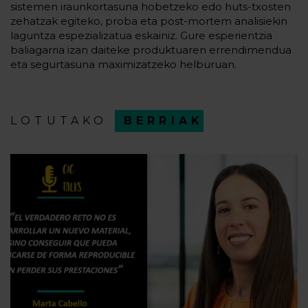
sistemen iraunkortasuna hobetzeko edo huts-txosten
zehatzak egiteko, proba eta post-mortem analisiekin
laguntza espezializatua eskainiz. Gure esperientzia
baliagarria izan daiteke produktuaren errendimendua
eta segurtasuna maximizatzeko helburuan.
LOTUTAKO
BERRIAK