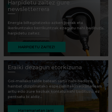
Harpidetu zaitez gure
newsletterrera
Energia biltegiratzeko azken joerak eta
ikerkuntzako berrikuntzak ezagutu nahi badituzu,
harpidetu zaitez.
HARPIDETU ZAITEZ!
Eraiki dezagun etorkizuna
Goi-mailako talde batean sartu nahi baduzu,
hainbat diziplinatako espezialistekin elkarlanean
aritu edo zure kezkak kontatu nahi badituzu, ez
pentsatu bi aldiz...
Harremanetan jarri