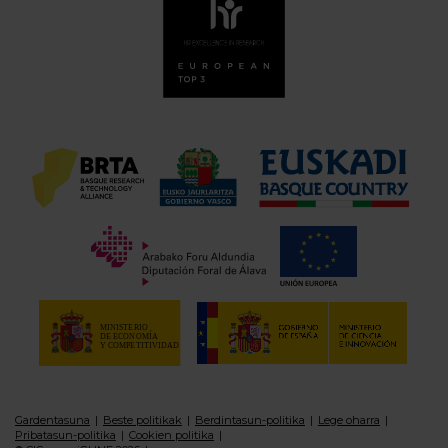
Gardentasuna
Beste politikak
Berdintasun-politika
Lege oharra
Pribatasun-politika
Cookien politika