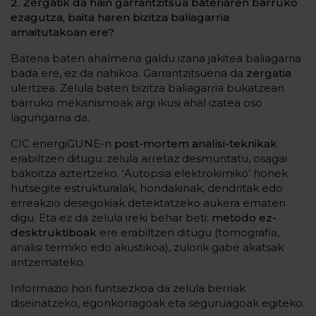
2. Zergatik da hain garrantzitsua bateriaren barruko
ezagutza, baita haren bizitza baliagarria
amaitutakoan ere?
Bateria baten ahalmena galdu izana jakitea baliagarria
bada ere, ez da nahikoa. Garrantzitsuena da
zergatia
ulertzea. Zelula baten bizitza baliagarria bukatzean
barruko mekanismoak argi ikusi ahal izatea oso
lagungarria da.
CIC energiGUNE-n
post-mortem analisi-teknikak
erabiltzen ditugu: zelula arretaz desmuntatu, osagai
bakoitza aztertzeko. ‘Autopsia elektrokimiko’ honek
hutsegite estrukturalak, hondakinak, dendritak edo
erreakzio desegokiak detektatzeko aukera ematen
digu. Eta ez da zelula ireki behar beti:
metodo ez-
desktruktiboak
ere erabiltzen ditugu (tomografia,
analisi termiko edo akustikoa), zulorik gabe akatsak
antzemateko.
Informazio hori funtsezkoa da zelula berriak
diseinatzeko, egonkorragoak eta seguruagoak egiteko.