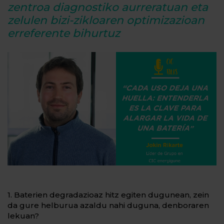
zentroa diagnostiko aurreratuan eta
zelulen bizi-zikloaren optimizazioan
erreferente bihurtuz
1. Baterien degradazioaz hitz egiten dugunean, zein
da gure helburua azaldu nahi duguna, denboraren
lekuan?