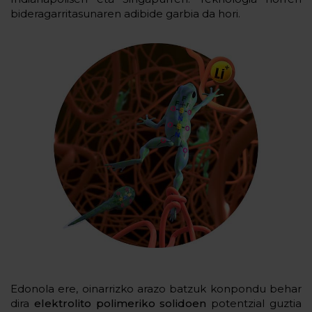
bideragarritasunaren adibide garbia da hori.
Edonola ere, oinarrizko arazo batzuk konpondu behar
dira
elektrolito polimeriko solidoen
potentzial guztia