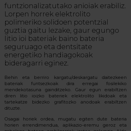
funtzionalizatutako anioiak erabiliz.
Lorpen horrek elektrolito
polimeriko solidoen potentzial
guztia gaitu lezake, gaur egungo
litio ioi bateriak baino bateria
seguruago eta dentsitate
energetiko handiagokoak
bideragarri eginez.
Behin eta berriro kargatu/deskargatu daitezkeen
bateriak funtsezkoak dira erregai fosilekiko
mendekotasuna gainditzeko. Gaur egun erabiltzen
diren litio ioizko bateriek elektrolito likidoak eta
tartekatze bidezko grafitozko anodoak erabiltzen
dituzte.
Osagai horiek ordea, mugatu egiten dute bateria
horien errendimendua, aplikazio-eremu geroz eta