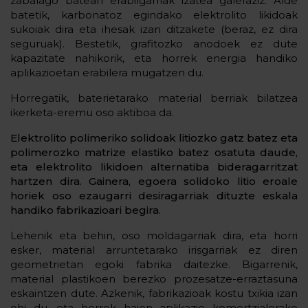
zabalago batean erabilgarriak izatea galeraziz. Alde
batetik, karbonatoz egindako elektrolito likidoak
sukoiak dira eta ihesak izan ditzakete (beraz, ez dira
seguruak). Bestetik, grafitozko anodoek ez dute
kapazitate nahikorik, eta horrek energia handiko
aplikazioetan erabilera mugatzen du.
Horregatik, baterietarako material berriak bilatzea
ikerketa-eremu oso aktiboa da.
Elektrolito polimeriko solidoak litiozko gatz batez eta
polimerozko matrize elastiko batez osatuta daude,
eta elektrolito likidoen alternatiba bideragarritzat
hartzen dira. Gainera, egoera solidoko litio eroale
horiek oso ezaugarri desiragarriak dituzte eskala
handiko fabrikazioari begira.
Lehenik eta behin, oso moldagarriak dira, eta horri
esker, material arruntetarako irisgarriak ez diren
geometrietan egoki fabrika daitezke. Bigarrenik,
material plastikoen berezko prozesatze-erraztasuna
eskaintzen dute. Azkenik, fabrikazioak kostu txikia izan
ohi du, eta horrek haien aplikazio komertzialerako