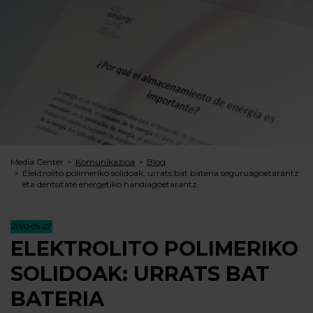
Media Center
Komunikazioa
Blog
Elektrolito polimeriko solidoak: urrats bat bateria seguruagoetarantz
eta dentsitate energetiko handiagoetarantz
2020-05-27
ELEKTROLITO POLIMERIKO
SOLIDOAK: URRATS BAT
BATERIA