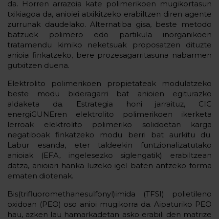
da. Horren arrazoia kate polimerikoen mugikortasun
txikiagoa da, anioiei atxikitzeko erabiltzen diren agente
zurrunak daudelako. Alternatiba gisa, beste metodo
batzuek polimero edo partikula inorganikoen
tratamendu kimiko neketsuak proposatzen dituzte
anioia finkatzeko, bere prozesagarritasuna nabarmen
gutxitzen duena.
Elektrolito polimerikoen propietateak modulatzeko
beste modu bideragarri bat anioien egiturazko
aldaketa da. Estrategia honi jarraituz, CIC
energiGUNEren elektrolito polimerikoen ikerketa
lerroak elektrolito polimeriko solidoetan karga
negatiboak finkatzeko modu berri bat aurkitu du.
Labur esanda, eter taldeekin funtzionalizatutako
anioiak (EFA, ingelesezko siglengatik) erabiltzean
datza, anioiari hanka luzeko igel baten antzeko forma
ematen diotenak.
Bis(trifluoromethanesulfonyl)imida (TFSI) polietileno
oxidoan (PEO) oso anioi mugikorra da. Aipaturiko PEO
hau, azken lau hamarkadetan asko erabili den matrize