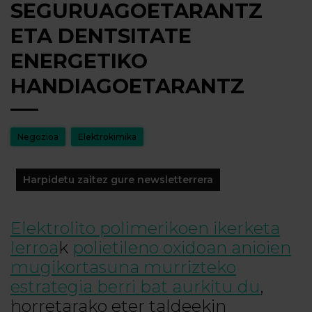
SEGURUAGOETARANTZ
ETA DENTSITATE
ENERGETIKO
HANDIAGOETARANTZ
Negozioa
Elektrokimika
Harpidetu zaitez gure newsletterrera
Elektrolito polimerikoen ikerketa
lerroa
k
polietileno oxidoan anioien
mugikortasuna murrizteko
estrategia berri bat aurkitu du
,
horretarako eter taldeekin