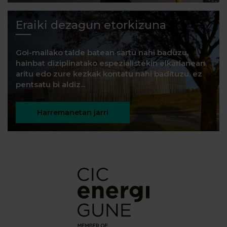
Eraiki dezagun etorkizuna
Goi-mailako talde batean sartu nahi baduzu,
hainbat diziplinatako espezialistekin elkarlanean
aritu edo zure kezkak kontatu nahi badituzu, ez
pentsatu bi aldiz...
Harremanetan jarri