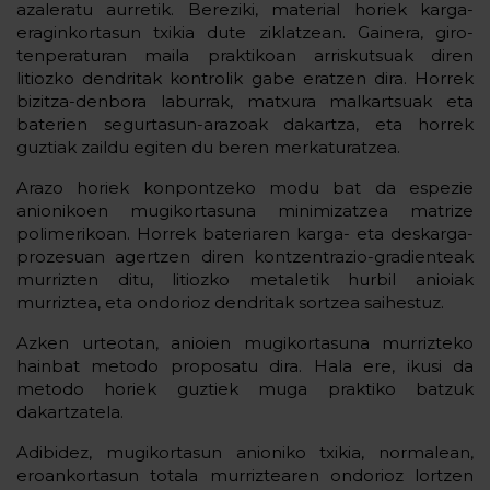
azaleratu aurretik. Bereziki, material horiek karga-
eraginkortasun txikia dute ziklatzean. Gainera, giro-
tenperaturan maila praktikoan arriskutsuak diren
litiozko dendritak kontrolik gabe eratzen dira. Horrek
bizitza-denbora laburrak, matxura malkartsuak eta
baterien segurtasun-arazoak dakartza, eta horrek
guztiak zaildu egiten du beren merkaturatzea.
Arazo horiek konpontzeko modu bat da espezie
anionikoen mugikortasuna minimizatzea matrize
polimerikoan. Horrek bateriaren karga- eta deskarga-
prozesuan agertzen diren kontzentrazio-gradienteak
murrizten ditu, litiozko metaletik hurbil anioiak
murriztea, eta ondorioz dendritak sortzea saihestuz.
Azken urteotan, anioien mugikortasuna murrizteko
hainbat metodo proposatu dira. Hala ere, ikusi da
metodo horiek guztiek muga praktiko batzuk
dakartzatela.
Adibidez, mugikortasun anioniko txikia, normalean,
eroankortasun totala murriztearen ondorioz lortzen