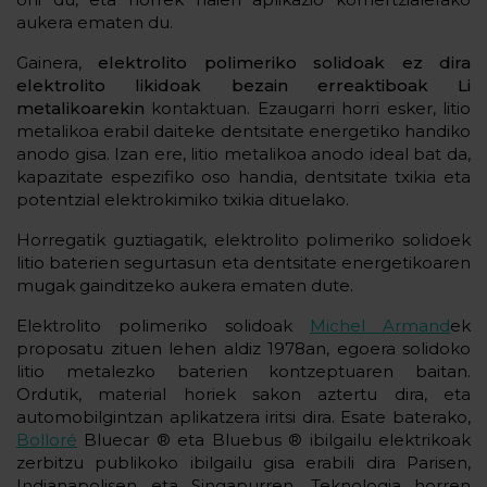
aukera ematen du.
Gainera,
elektrolito polimeriko solidoak ez dira
elektrolito likidoak bezain erreaktiboak Li
metalikoarekin
kontaktuan. Ezaugarri horri esker, litio
metalikoa erabil daiteke dentsitate energetiko handiko
anodo gisa. Izan ere, litio metalikoa anodo ideal bat da,
kapazitate espezifiko oso handia, dentsitate txikia eta
potentzial elektrokimiko txikia dituelako.
Horregatik guztiagatik, elektrolito polimeriko solidoek
litio baterien segurtasun eta dentsitate energetikoaren
mugak gainditzeko aukera ematen dute.
Elektrolito polimeriko solidoak
Michel Armand
ek
proposatu zituen lehen aldiz 1978an, egoera solidoko
litio metalezko baterien kontzeptuaren baitan.
Ordutik, material horiek sakon aztertu dira, eta
automobilgintzan aplikatzera iritsi dira. Esate baterako,
Bolloré
Bluecar ® eta Bluebus ® ibilgailu elektrikoak
zerbitzu publikoko ibilgailu gisa erabili dira Parisen,
Indianapolisen eta Singapurren. Teknologia horren