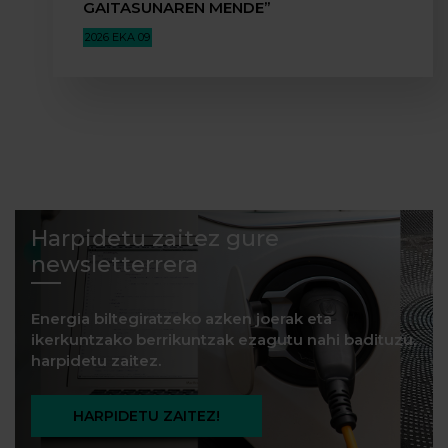
GAITASUNAREN MENDE”
2026 EKA 09
Harpidetu zaitez gure
newsletterrera
Energia biltegiratzeko azken joerak eta
ikerkuntzako berrikuntzak ezagutu nahi badituzu,
harpidetu zaitez.
HARPIDETU ZAITEZ!