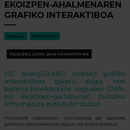
EKOIZPEN-AHALMENAREN
GRAFIKO INTERAKTIBOA
Negozioa
Elektrokimika
Harpidetu zaitez gure newsletterrera
CIC energiGUNEn ondoko grafiko
interaktiboa garatu dugu, non
bateria-fabrikatzaile nagusien GWh-
ko ekoizpen-gaitasunari buruzko
informazioa aurkituko duzun.
Hornitzaile bakoitzaren informaziora sar zaitezke,
grafikoko atal bakoitzean sagua une batez kokatuz.