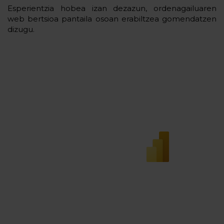
Esperientzia hobea izan dezazun, ordenagailuaren
web bertsioa pantaila osoan erabiltzea gomendatzen
dizugu.