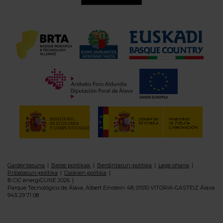
Gardentasuna
Beste politikak
Berdintasun-politika
Lege oharra
Pribatasun-politika
Cookien politika
© CIC energiGUNE 2026
Parque Tecnológico de Álava, Albert Einstein 48, 01510 VITORIA-GASTEIZ Álava
945 29 71 08