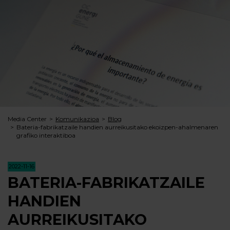
Media Center
Komunikazioa
Blog
Bateria-fabrikatzaile handien aurreikusitako ekoizpen-ahalmenaren
grafiko interaktiboa
2022-11-16
BATERIA-FABRIKATZAILE
HANDIEN
AURREIKUSITAKO