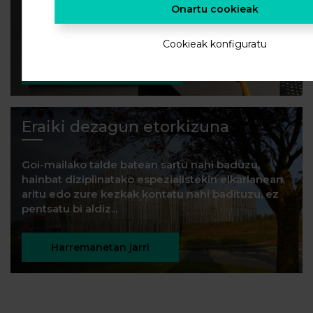
Energia biltegiratzeko azken joerak eta
Onartu cookieak
ikerkuntzako berrikuntzak ezagutu nahi badituzu,
harpidetu zaitez.
Cookieak konfiguratu
HARPIDETU ZAITEZ!
Eraiki dezagun etorkizuna
Goi-mailako talde batean sartu nahi baduzu,
hainbat diziplinatako espezialistekin elkarlanean
aritu edo zure kezkak kontatu nahi badituzu, ez
pentsatu bi aldiz...
Harremanetan jarri