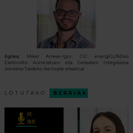
Egilea:
Mikel Arrese-Igor, CIC energiGUNEko
Elektrolito Aurreratuen eta Gelaxken Integrazioa
Ikerketa Taldeko ikertzaile elkartua.
LOTUTAKO
BERRIAK