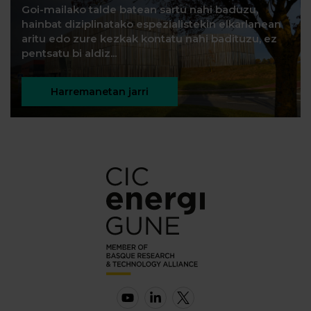
Goi-mailako talde batean sartu nahi baduzu,
hainbat diziplinatako espezialistekin elkarlanean
aritu edo zure kezkak kontatu nahi badituzu, ez
pentsatu bi aldiz...
Harremanetan jarri