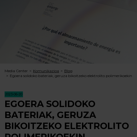
Media Center
Komunikazioa
Blog
Egoera solidoko bateriak, geruza bikoitzeko elektrolito polimerikoekin
2023-06-20
EGOERA SOLIDOKO
BATERIAK, GERUZA
BIKOITZEKO ELEKTROLITO
POLIMERIKOEKIN