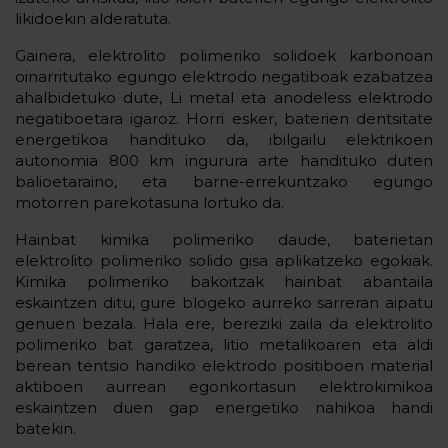
likidoekin alderatuta.
Gainera, elektrolito polimeriko solidoek karbonoan
oinarritutako egungo elektrodo negatiboak ezabatzea
ahalbidetuko dute, Li metal eta anodeless elektrodo
negatiboetara igaroz. Horri esker, baterien dentsitate
energetikoa handituko da, ibilgailu elektrikoen
autonomia 800 km ingurura arte handituko duten
balioetaraino, eta barne-errekuntzako egungo
motorren parekotasuna lortuko da.
Hainbat kimika polimeriko daude, baterietan
elektrolito polimeriko solido gisa aplikatzeko egokiak.
Kimika polimeriko bakoitzak hainbat abantaila
eskaintzen ditu, gure blogeko aurreko sarreran aipatu
genuen bezala. Hala ere, bereziki zaila da elektrolito
polimeriko bat garatzea, litio metalikoaren eta aldi
berean tentsio handiko elektrodo positiboen material
aktiboen aurrean egonkortasun elektrokimikoa
eskaintzen duen gap energetiko nahikoa handi
batekin.