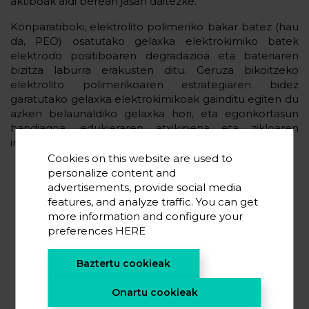
aktiboak aldi berean jasan daitezke.
Konparatiboki, elektrolito polimeriko bakar batez (hau
da, PEO) osatutako gelaxka elektrokimiko batek
elektrodo positiboaren degradazioa eta bateriaren
bizitza laburra erakusten ditu. Geruza bikoitzeko
elektrolito polimerikoaren estrategiaren bidez
garatutako gelaxka elektrokimikoak gainditu egiten du
azken belaunaldiko gelaxka hori, eta egonkortasun
handiagoa, edukieraren atxikipena eta zikloaren
iraupena eskaintzen ditu.
Cookies on this website are used to
personalize content and
advertisements, provide social media
features, and analyze traffic. You can get
more information and configure your
preferences
HERE
Baztertu cookieak
Onartu cookieak