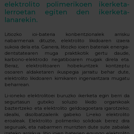
elektrolito polimerikoen ikerketa-
lerroetan egiten den ikerketa-
lanarekin.
Litiozko ioi-bateria konbentzionalek arrisku
nabarmenak dituzte, elektrolito likidoaren izaera
sukoia dela eta. Gainera, litiozko ioien bateriak energia-
dentsitatearen muga praktikotik gertu daude,
karbono-elektrodo negatiboaren mugak direla eta.
Beraz, elektrolitoaren hobekuntzek kontzeptu
osoaren aldaketaren ikuspegia jarraitu behar dute,
elektrolito likidoaren kimikaren ingeniaritzara mugatu
beharrean.
Li-ioneko elektrolitoei buruzko ikerketa egin berri da
segurtasun gutxiko soluzio likido organikoak
baztertzeko eta elektrolito geldoagoetara igarotzeko;
idealki, disolbatzailerik gabeko Li+eko elektrolito
eroaleak. Elektrolito polimeriko solidoak berez dira
seguruak, eta nabarmen murrizten dute sute zabalak
izateko arriskua, litio ioien baterien egungo elektrolito