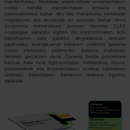
mantentzeko. Bestalde, elektrolitoak eroankortasun
ioniko handia, egonkortasun kimikoa eta
elektrokimikoa behar ditu litio metalikoko elektrodo
negatiboen eta dendritak ez sartzeko behar diren
propietate mekanikoen aurrean. Horrela, DLPE
ikuspegiak saihestu egiten du elektrolitoaren edo
katolitoaren nahi gabeko degradazioa, testuan
aipatutako energia-arrail txikiaren ondorioz gelaxka
osoan elektrolito polimeriko bakarra erabiltzen
denean gertatzen dena. Gainera, beste propietate
batzuk, hala nola egonkortasun mekanikoa, lotura-
propietateak eta eroankortasun ionikoa, bateriaren
aplikazio bakoitzaren beharren arabera egokitu
daitezke.