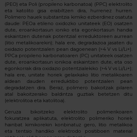
(PEO) eta Poli (propileno karbonatoa) (PPC) elektrolito
eta katolito gisa erabiltzen dira, hurrenez hurren.
Polimero hauek substantzia kimiko ezberdinez osatuta
daude: PEOa etileno oxidozko unitateek (EO) osatzen
dute, eroankortasun ioniko eta egonkortasun handia
eskaintzen dutenak potentzial erreduktoreen aurrean
(litio metalikoarekin); hala ere, degradazioa jasaten du
oxidazio potentzialen pean dagoenean (>4 V vs Li/Li+).
PPCa propileno karbonatoaren (PC) unitateek osatzen
dute, eroankortasun ionikoa eskaintzen dute, eta oso
egonkorrak dira oxidazio potentzialekiko (>4 V vs Li/Li+);
hala ere, unitate horiek gelaxkako litio metalikoaren
aldean dauden erreduktibo potentzialen pean
degradatzen dira. Beraz, polimero bakoitzak pilaren
atal bakoitzerako baldintza guztiak betetzen ditu
(elektrolitoa eta katolitoa).
Geruza bikoitzeko elektrolito polimerikoaren
fokuratzea aplikatuta, elektrolito polimeriko horiek
hainbat kimikorekin konbinatuz gero, litio metalikoa
eta tentsio handiko elektrodo positiboen material