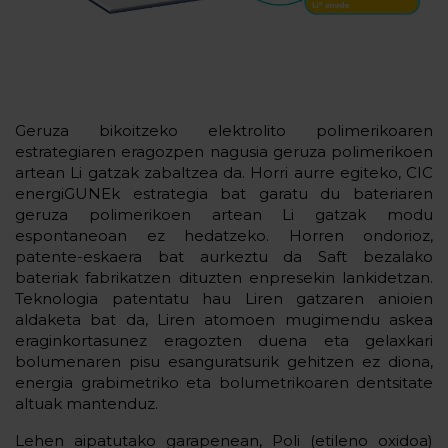
Geruza bikoitzeko elektrolito polimerikoaren
estrategiaren eragozpen nagusia geruza polimerikoen
artean Li gatzak zabaltzea da. Horri aurre egiteko, CIC
energiGUNEk estrategia bat garatu du bateriaren
geruza polimerikoen artean Li gatzak modu
espontaneoan ez hedatzeko. Horren ondorioz,
patente-eskaera bat aurkeztu da Saft bezalako
bateriak fabrikatzen dituzten enpresekin lankidetzan.
Teknologia patentatu hau Liren gatzaren anioien
aldaketa bat da, Liren atomoen mugimendu askea
eraginkortasunez eragozten duena eta gelaxkari
bolumenaren pisu esanguratsurik gehitzen ez diona,
energia grabimetriko eta bolumetrikoaren dentsitate
altuak mantenduz.
Lehen aipatutako garapenean, Poli (etileno oxidoa)