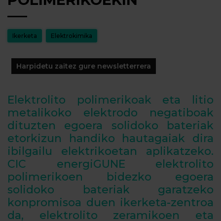
Ikerketa
Elektrokimika
Harpidetu zaitez gure newsletterrera
Elektrolito polimerikoak eta litio
metalikoko elektrodo negatiboak
dituzten egoera solidoko bateriak
etorkizun handiko hautagaiak dira
ibilgailu elektrikoetan aplikatzeko.
CIC energiGUNE elektrolito
polimerikoen bidezko egoera
solidoko bateriak garatzeko
konpromisoa duen ikerketa-zentroa
da, elektrolito zeramikoen eta