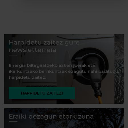
Harpidetu zaitez gure
newsletterrera
Energia biltegiratzeko azken joerak eta
ikerkuntzako berrikuntzak ezagutu nahi badituzu,
harpidetu zaitez.
HARPIDETU ZAITEZ!
Eraiki dezagun etorkizuna