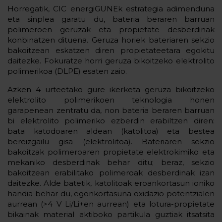
Horregatik, CIC energiGUNEk estrategia adimenduna
eta sinplea garatu du, bateria beraren barruan
polimeroen geruzak eta propietate desberdinak
konbinatzen dituena. Geruza horiek bateriaren sekzio
bakoitzean eskatzen diren propietateetara egokitu
daitezke. Fokuratze horri geruza bikoitzeko elektrolito
polimerikoa (DLPE) esaten zaio.
Azken 4 urteetako gure ikerketa geruza bikoitzeko
elektrolito polimerikoen teknologia honen
garapenean zentratu da, non bateria beraren barruan
bi elektrolito polimeriko ezberdin erabiltzen diren:
bata katodoaren aldean (katolitoa) eta bestea
bereizgailu gisa (elektrolitoa). Bateriaren sekzio
bakoitzak polimeroaren propietate elektrokimiko eta
mekaniko desberdinak behar ditu; beraz, sekzio
bakoitzean erabilitako polimeroak desberdinak izan
daitezke. Alde batetik, katolitoak eroankortasun ioniko
handia behar du, egonkortasuna oxidazio potentzialen
aurrean (>4 V Li/Li+en aurrean) eta lotura-propietate
bikainak material aktiboko partikula guztiak itsatsita