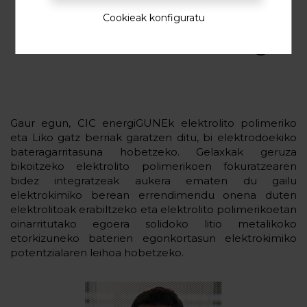
Cookieak konfiguratu
Gaur egun, CIC energiGUNEk elektrolito polimeriko
eta Liko gatz berriak garatzen ditu, bi elektrodoekiko
bateragarritasuna hobetzeko. Gelaxkak geruza
bikoitzeko elektrolito polimerikoen fokuratzearen
bidez integratzeak aukera ematen du gailu
elektrokimiko berean errendimendu onena duten
elektrolitoak erabiltzeko eta elektrolito polimerikoetan
oinarritutako egoera solidoko litio metalikoko
etorkizuneko baterien egonkortasun elektrokimiko
potentzialaren leihoa hobetzeko.