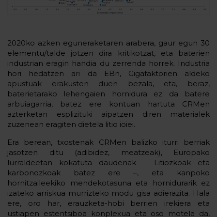
2020ko azken eguneraketaren arabera, gaur egun 30
elementu/talde jotzen dira kritikotzat, eta baterien
industrian eragin handia du zerrenda horrek. Industria
hori hedatzen ari da EBn, Gigafaktorien aldeko
apustuak erakusten duen bezala, eta, beraz,
baterietarako lehengaien hornidura ez da batere
arbuiagarria, batez ere kontuan hartuta CRMen
azterketan esplizituki aipatzen diren materialek
zuzenean eragiten dietela litio ioiei.
Era berean, txostenak CRMen balizko iturri berriak
jasotzen ditu (adibidez, meatzeak), Europako
lurraldeetan kokatuta daudenak – Litiozkoak eta
karbonozkoak batez ere –, eta kanpoko
hornitzaileekiko mendekotasuna eta hornidurarik ez
izateko arriskua murrizteko modu gisa adierazita. Hala
ere, oro har, erauzketa-hobi berrien irekiera eta
ustiapen estentsiboa konplexua eta oso motela da,