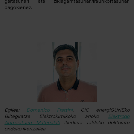
gaitasunari eta ziklagarritasunari/iraunkortasunari
dagokienez.
Egilea:
Domenico Frattini
, CIC energiGUNEko
Biltegiratze Elektrokimikoko arloko
Elektrodo
Aurreratuen Materialak
ikerketa taldeko doktoratu
ondoko ikertzailea.