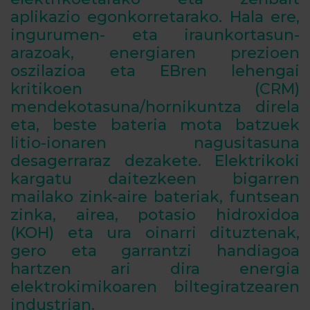
aplikazio egonkorretarako. Hala ere,
ingurumen- eta iraunkortasun-
arazoak, energiaren prezioen
oszilazioa eta EBren lehengai
kritikoen (CRM)
mendekotasuna/hornikuntza direla
eta, beste bateria mota batzuek
litio-ionaren nagusitasuna
desagerraraz dezakete. Elektrikoki
kargatu daitezkeen bigarren
mailako zink-aire bateriak, funtsean
zinka, airea, potasio hidroxidoa
(KOH) eta ura oinarri dituztenak,
gero eta garrantzi handiagoa
hartzen ari dira energia
elektrokimikoaren biltegiratzearen
industrian.