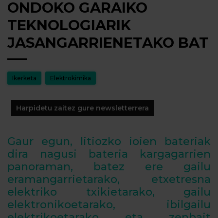
ONDOKO GARAIKO
TEKNOLOGIARIK
JASANGARRIENETAKO BAT
Ikerketa
Elektrokimika
Harpidetu zaitez gure newsletterrera
Gaur egun, litiozko ioien bateriak
dira nagusi bateria kargagarrien
panoraman, batez ere gailu
eramangarrietarako, etxetresna
elektriko txikietarako, gailu
elektronikoetarako, ibilgailu
elektrikoetarako eta zenbait