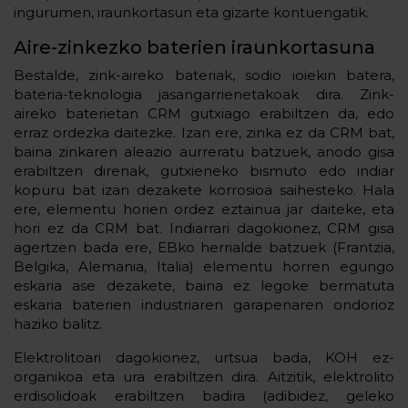
ingurumen, iraunkortasun eta gizarte kontuengatik.
Aire-zinkezko baterien iraunkortasuna
Bestalde, zink-aireko bateriak, sodio ioiekin batera,
bateria-teknologia jasangarrienetakoak dira. Zink-
aireko baterietan CRM gutxiago erabiltzen da, edo
erraz ordezka daitezke. Izan ere, zinka ez da CRM bat,
baina zinkaren aleazio aurreratu batzuek, anodo gisa
erabiltzen direnak, gutxieneko bismuto edo indiar
kopuru bat izan dezakete korrosioa saihesteko. Hala
ere, elementu horien ordez eztainua jar daiteke, eta
hori ez da CRM bat. Indiarrari dagokionez, CRM gisa
agertzen bada ere, EBko herrialde batzuek (Frantzia,
Belgika, Alemania, Italia) elementu horren egungo
eskaria ase dezakete, baina ez legoke bermatuta
eskaria baterien industriaren garapenaren ondorioz
haziko balitz.
Elektrolitoari dagokionez, urtsua bada, KOH ez-
organikoa eta ura erabiltzen dira. Aitzitik, elektrolito
erdisolidoak erabiltzen badira (adibidez, geleko