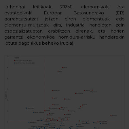
Lehengai kritikoak (CRM) ekonomikoki eta
estrategikoki Europar Batasunerako (EB)
garrantzitsutzat jotzen diren elementuak edo
elementu-multzoak dira, industria handietan zein
espezializatuetan erabiltzen direnak, eta horien
garrantzi ekonomikoa hornidura-arrisku handiarekin
lotuta dago (ikus beheko irudia).