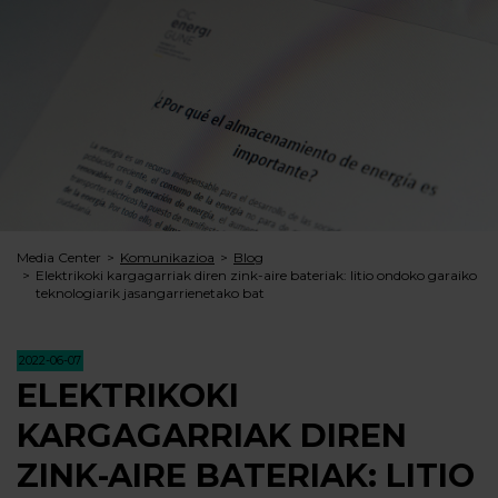
Media Center
Komunikazioa
Blog
Elektrikoki kargagarriak diren zink-aire bateriak: litio ondoko garaiko
teknologiarik jasangarrienetako bat
2022-06-07
ELEKTRIKOKI
KARGAGARRIAK DIREN
ZINK-AIRE BATERIAK: LITIO