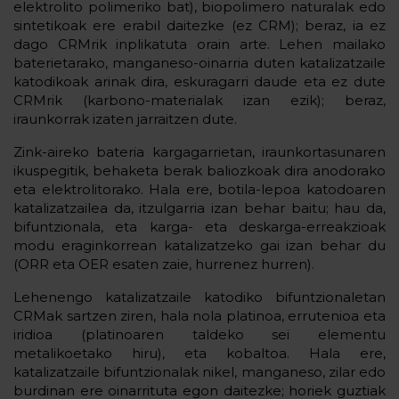
elektrolito polimeriko bat), biopolimero naturalak edo
sintetikoak ere erabil daitezke (ez CRM); beraz, ia ez
dago CRMrik inplikatuta orain arte. Lehen mailako
baterietarako, manganeso-oinarria duten katalizatzaile
katodikoak arinak dira, eskuragarri daude eta ez dute
CRMrik (karbono-materialak izan ezik); beraz,
iraunkorrak izaten jarraitzen dute.
Zink-aireko bateria kargagarrietan, iraunkortasunaren
ikuspegitik, behaketa berak baliozkoak dira anodorako
eta elektrolitorako. Hala ere, botila-lepoa katodoaren
katalizatzailea da, itzulgarria izan behar baitu; hau da,
bifuntzionala, eta karga- eta deskarga-erreakzioak
modu eraginkorrean katalizatzeko gai izan behar du
(ORR eta OER esaten zaie, hurrenez hurren).
Lehenengo katalizatzaile katodiko bifuntzionaletan
CRMak sartzen ziren, hala nola platinoa, errutenioa eta
iridioa (platinoaren taldeko sei elementu
metalikoetako hiru), eta kobaltoa. Hala ere,
katalizatzaile bifuntzionalak nikel, manganeso, zilar edo
burdinan ere oinarrituta egon daitezke; horiek guztiak