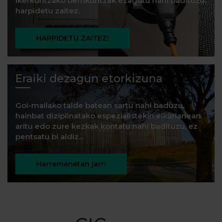
ikerkuntzako berrikuntzak ezagutu nahi badituzu,
harpidetu zaitez.
HARPIDETU ZAITEZ!
Eraiki dezagun etorkizuna
Goi-mailako talde batean sartu nahi baduzu,
hainbat diziplinatako espezialistekin elkarlanean
aritu edo zure kezkak kontatu nahi badituzu, ez
pentsatu bi aldiz...
Harremanetan jarri