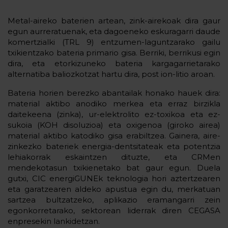
Metal-aireko baterien artean, zink-airekoak dira gaur
egun aurreratuenak, eta dagoeneko eskuragarri daude
komertzialki (TRL 9) entzumen-laguntzarako gailu
txikientzako bateria primario gisa. Berriki, berrikusi egin
dira, eta etorkizuneko bateria kargagarrietarako
alternatiba baliozkotzat hartu dira, post ion-litio aroan.
Bateria horien berezko abantailak honako hauek dira:
material aktibo anodiko merkea eta erraz birzikla
daitekeena (zinka), ur-elektrolito ez-toxikoa eta ez-
sukoia (KOH disoluzioa) eta oxigenoa (giroko airea)
material aktibo katodiko gisa erabiltzea. Gainera, aire-
zinkezko bateriek energia-dentsitateak eta potentzia
lehiakorrak eskaintzen dituzte, eta CRMen
mendekotasun txikienetako bat gaur egun. Duela
gutxi, CIC energiGUNEk teknologia hori aztertzearen
eta garatzearen aldeko apustua egin du, merkatuan
sartzea bultzatzeko, aplikazio eramangarri zein
egonkorretarako, sektorean liderrak diren CEGASA
enpresekin lankidetzan.