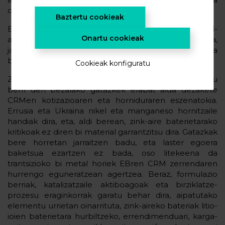
oraindik TRL baxua dutelako.
Baztertu cookieak
Beraz, zink-aireko bateriak ere bereziak dira metal-
Onartu cookieak
airekoen artean, eta oso teknologia erakargarria,
jasangarria eta bideragarria dira energia elektrokimikoa
biltegiratzeko.
Cookieak konfiguratu
Zoritxarrez, Errusiaren eta Ukrainaren artean gertatu
berri den bezalako gatazkek erabat alda dezakete
CRMen kotizazioaren eta horniduraren eszenatokia.
Errusia eta Ukraina nikel eta manganeso hornitzaile
handiak dira, eta, aldi berean, zink-aire baterietarako
kritikoak ez diren bi material garrantzitsu dira. Gatazkak
bere horretan jarraitzen badu, eta laster egoera
baketsua ezartzen ez bada, oso litekeena da
trantsizioko bi metal horiek EBren CRM zerrendaren
hurrengo eguneratzean agertzea. Beraz, formulazio
berriak, katalizatzaile aktiboagoak eta birziklatze-
prozesu eraginkorrak garatu behar dira, aipatutako
elementu urrietan oinarrituta, zink-aireko bateriak litio-
ioien baterietara hurbiltzeko, errendimenduari, karga-