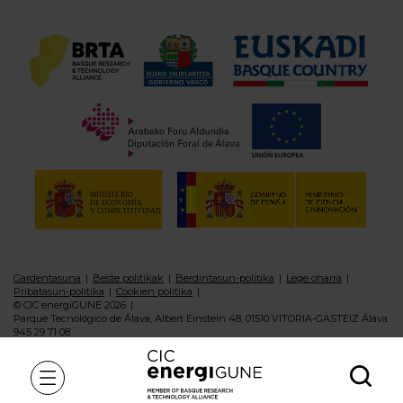
Gardentasuna
Beste politikak
Berdintasun-politika
Lege oharra
Pribatasun-politika
Cookien politika
© CIC energiGUNE 2026
Parque Tecnológico de Álava, Albert Einstein 48, 01510 VITORIA-GASTEIZ Álava
945 29 71 08