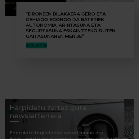
“DRONEEN BILAKAERA GERO ETA
GEHIAGO EGONGO DA BATERIEK
AUTONOMIA, ARINTASUNA ETA
SEGURTASUNA ESKAINTZEKO DUTEN
GAITASUNAREN MENDE”
2026 EKA 09
Harpidetu zaitez gure
newsletterrera
Energia biltegiratzeko azken joerak eta