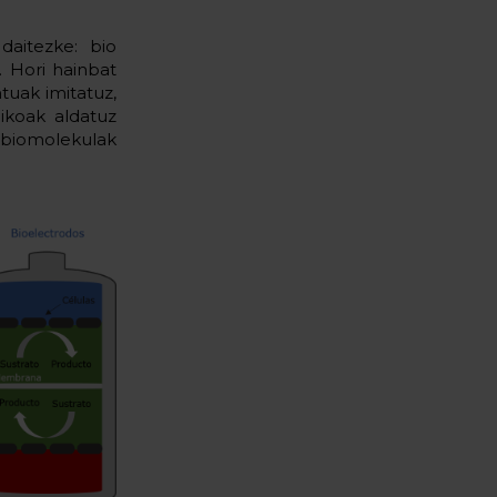
daitezke: bio
. Hori hainbat
tuak imitatuz,
ogikoak aldatuz
n biomolekulak