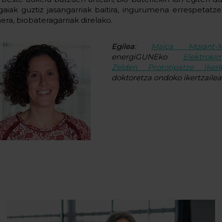
gaiak guztiz jasangarriak baitira, ingurumena errespetatze
era, biobateragarriak direlako.
Egilea
:
Maica Morant
-
energiGUNEko
Elektrok
Zelden Prototipatze Iker
doktoretza ondoko ikertzailea