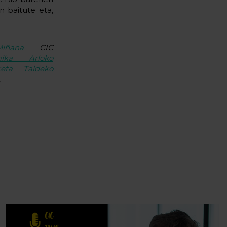
n baitute eta,
Miñana
CIC
imika Arloko
keta Taldeko
.