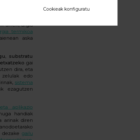
zionalizatzeko
Cookieak konfiguratu
ak sortzeko
,
zeko. Energia
n arren, argia
rgia termikoa
aienean aska
gu, substratu
betxatzeko
gai
tzen dira, eta
o zelulak edo
irinak,
sistema
ik ezagutzen
eta aplikazio
 muga handiak
a arinak diren
 anodoetarako
an dezake
gailu
agnostikoan,