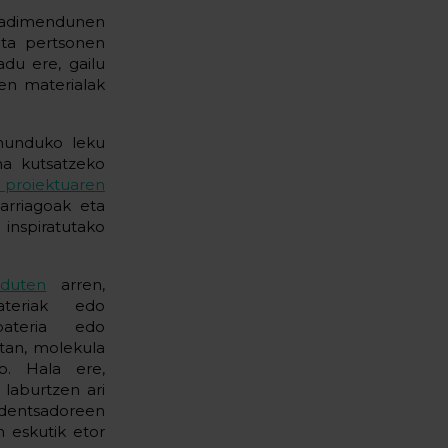
o adimendunen
eta pertsonen
du ere, gailu
ren materialak
 munduko leku
na kutsatzeko
proiektuaren
arriagoak eta
inspiratutako
 duten
arren,
ateriak edo
ateria edo
tan, molekula
o. Hala ere,
laburtzen ari
ndentsadoreen
n eskutik etor