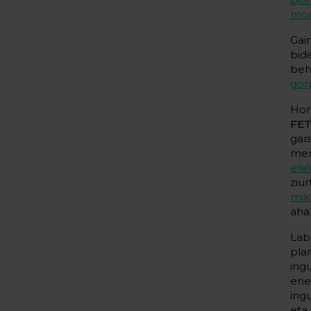
mon
Gai
bid
beh
gor
Hor
FET
gar
mer
era
ziu
mik
aha
Lab
pla
ing
ene
ing
eta