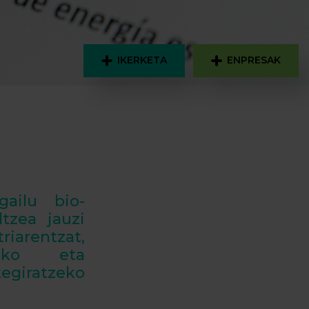
IKERKETA
ENPRESAK
gailu bio-
tzea jauzi
riarentzat,
rako eta
giratzeko