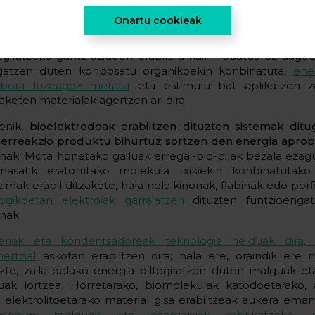
 proteina, adibidez, grafeno xafla murriztuen azalera funt
Onartu cookieak
bili da,
nanokanalez jardun dezaketen nanoporo
erkondentsadoreen elektrodoen geruzetan ioiak garraiat
tegiratzeko gantz-azidoen erabilera hain hedatua ez dagoe
gatzen duten konposatu organikoekin konbinatuta,
ene
bora luzeagoz metatu
eta estimulu bat aplikatzen z
aketen materialak agertzen ari dira.
enik,
bioelektrodoak erabiltzen dituzten sistemak ditu
 erreakzio produktu bihurtuz sortzen den energia apro
enak. Mota honetako gailuak erregai-bio-pilak bezala ezagu
masatik eratorritako molekula txikiekin konbinatutak
zimak erabil ditzakete, hala nola kinonak, flabinak edo porf
logikoetan elektroiak garraiatzen
dituzten funtzioengat
enak.
eriak eta kondentsadoreak teknologia helduak dira, 
ertzial
askotan erabiltzen dira; hala ere, oraindik ere
uzte, zaila delako energia biltegiratzen duten malguak et
luak lortzea. Horretarako, biomolekulak katodoetarako,
 elektrolitoetarako material gisa erabiltzeak aukera em
mediko malguak eta ezargarriak fabrikatzeko, di