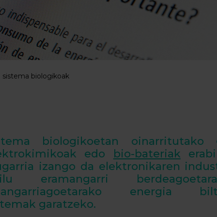
o sistema biologikoak
stema biologikoetan oinarritutako
ektrokimikoak edo
bio-bateriak
erabil
ugarria izango da elektronikaren indust
ailu eramangarri berdeagoeta
sangarriagoetarako energia bilte
stemak garatzeko.