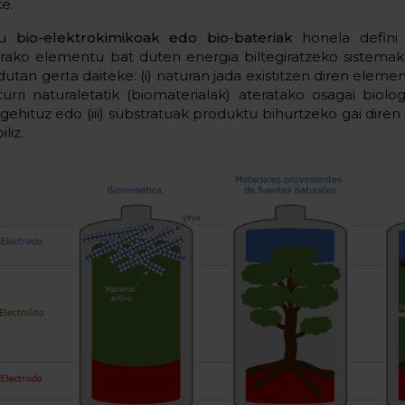
ke.
lu
bio-elektrokimikoak edo bio-bateriak
honela defini 
erako elementu bat duten energia biltegiratzeko sistemak
utan gerta daiteke: (i) naturan jada existitzen diren elemen
) iturri naturaletatik (biomaterialak) ateratako osagai biol
 gehituz edo (iii) substratuak produktu bihurtzeko gai dire
iliz.