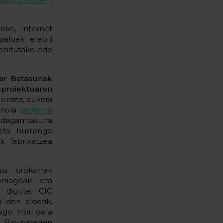
eko, Internet
iluak erabili
gehitutako edo
ar Batasunak
proiektua
ren
 ordez, aukera
a nola
proteina
agarritasuna
 eta hurrengo
k fabrikatzea
su orokorrak
arriagoak eta
n digute. CIC
 den aldetik,
go. Hori dela
. Bio-baterien