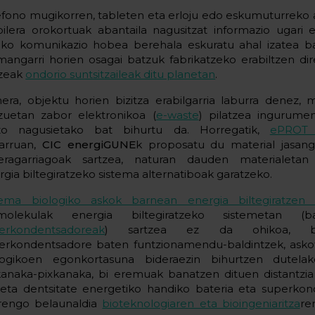
efono mugikorren, tableten eta erloju edo eskumuturrek
bilera orokortuak abantaila nagusitzat informazio ugari 
eko komunikazio hobea berehala eskuratu ahal izatea ba
mangarri horien osagai batzuk fabrikatzeko erabiltzen di
tzeak
ondorio suntsitzaileak ditu planetan
.
nera, objektu horien bizitza erabilgarria laburra denez,
zuetan zabor elektronikoa (
e-waste
) pilatzea ingurume
zo nagusietako bat bihurtu da. Horregatik,
ePROT 
arruan,
CIC energiGUNE
k proposatu du material jasang
eragarriagoak sartzea, naturan dauden materialetan 
rgia biltegiratzeko sistema alternatiboak garatzeko.
tema biologiko askok barnean energia biltegiratzen
molekulak energia biltegiratzeko sistemetan (b
erkondentsadoreak
) sartzea ez da ohikoa, b
erkondentsadore baten funtzionamendu-baldintzek, asko
logikoen egonkortasuna bideraezin bihurtzen dutelak
kanaka-pixkanaka, bi eremuak banatzen dituen distantzia 
 eta dentsitate energetiko handiko bateria eta superko
rengo belaunaldia
bioteknologiaren eta bioingeniaritza
re