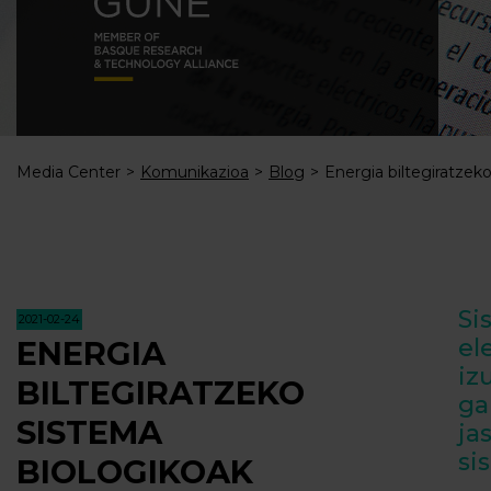
Media Center
Komunikazioa
Blog
Energia biltegiratzek
Si
2021-02-24
el
ENERGIA
iz
BILTEGIRATZEKO
g
SISTEMA
ja
si
BIOLOGIKOAK