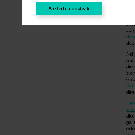
BSA
Baztertu cookieak
era
sup
bil
xur
den
dez
Azk
bat
dir
bio
ent
bio
dir
Bat
kom
dit
gai
edo
bio