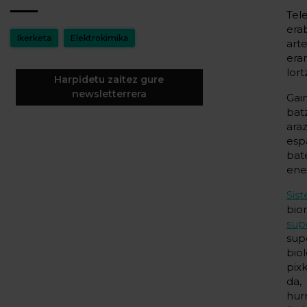
Tel
era
Ikerketa
Elektrokimika
art
era
lor
Harpidetu zaitez gure
newsletterrera
Gai
bat
ara
esp
bat
ene
Sis
bio
sup
sup
bio
pix
da,
hur