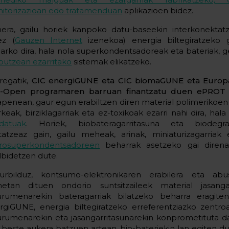
itorizazioan edo tratamenduan
aplikazioen bidez.
nera, gailu horiek kanpoko datu-baseekin interkonektatz
ez (
Gauzen Internet
izenekoa) energia biltegiratzeko ga
arko dira, hala nola superkondentsadoreak eta bateriak, 
putzean ezarritako
sistemak elikatzeko.
regatik,
CIC energiGUNE eta CIC biomaGUNE
eta Europ
-Open programaren barruan finantzatu duen ePROT 
apenean, gaur egun erabiltzen diren material polimerikoen
keak, birziklagarriak eta ez-toxikoak ezarri nahi dira, hal
ldatuak
. Horiek, biobateragarritasuna eta biodegrad
rtatzeaz gain, gailu meheak, arinak, miniaturizagarriak
rosuperkondentsadoreen
beharrak asetzeko gai direna
lbidetzen dute.
urbilduz, kontsumo-elektronikaren erabilera eta abu
netan dituen ondorio suntsitzaileek material jasang
urumenarekin bateragarriak bilatzeko beharra eragite
rgiGUNE, energia biltegiratzeko erreferentziazko zentroa
urumenarekin eta jasangarritasunarekin konprometituta da
, beste aukera batzuen artean, bio-bateriekin lan egiten du