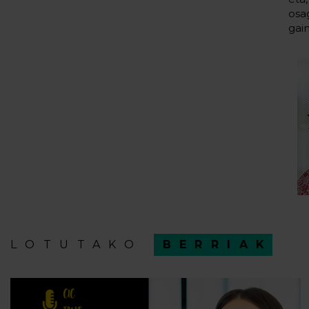
osa
gain
LOTUTAKO
BERRIAK