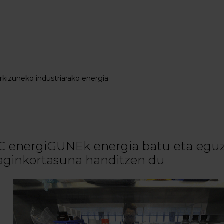
rkizuneko industriarako energia
C energiGUNEk energia batu eta eguz
aginkortasuna handitzen du