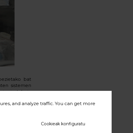
bezietako bat
uten sistemen
aina instalazio
bideragarrian
ures, and analyze traffic. You can get more
idean dagoen
iratzen duen
Cookieak konfiguratu
ektrikoen eta