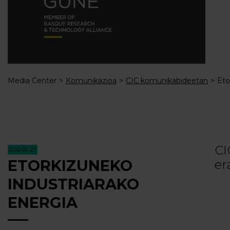
Media Center
Komunikazioa
CIC komunikabideetan
Eto
CI
2012-02-27
ETORKIZUNEKO
er
INDUSTRIARAKO
ENERGIA