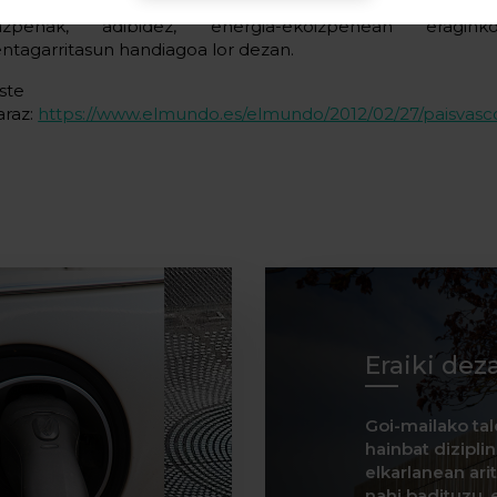
entzia-elektronikarekin lotutako beste euskal sek
izpenak, adibidez, energia-ekoizpenean eragink
entagarritasun handiagoa lor dezan.
Albiste o
araz:
https://www.elmundo.es/elmundo/2012/02/27/paisvasc
Eraiki dez
Goi-mailako tal
hainbat dizipli
elkarlanean ar
nahi badituzu, e