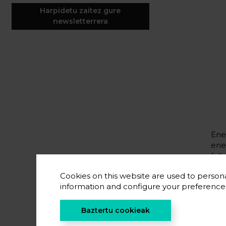
Harpidetu zaitez gure
newsletterrera
Ene
ene
falt
ele
Cookies on this website are used to persona
kude
information and configure your preferenc
CIC
sek
Baztertu cookieak
tek