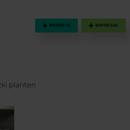
IKERKETA
ENPRESAK
ki planten