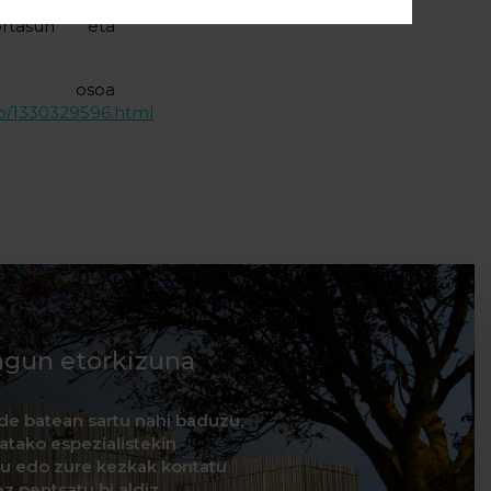
tore batzuen
ortasun eta
soa
o/1330329596.html
agun etorkizuna
de batean sartu nahi baduzu,
natako espezialistekin
itu edo zure kezkak kontatu
z pentsatu bi aldiz...