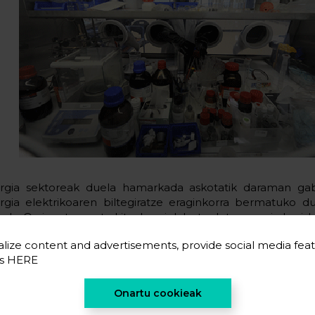
rgia sektoreak duela hamarkada askotatik daraman ga
rgia elektrikoaren biltegiratze eraginkorra bermatuko d
a da. Orain arte, zentral itzulgarriek bete dute zeregin hori, b
ktriko horiek ezin dute modu eraginkorrean eta prezio 
lize content and advertisements, provide social media feat
atu iturri berriztagarriei lotutako energia-ekoizpena.
es
HERE
 Energigunek aurrerapauso bat eman du Euskadi gorab
tore horren abangoardian koka dadin energia bilteg
Onartu cookieak
nologia baten garapenaren bidez, eguzki-zentral termoel