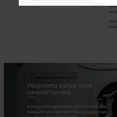
pot
eko
err
erd
Harpidetu zaitez gure
newsletterrera
Energia biltegiratzeko azken joerak eta
ikerkuntzako berrikuntzak ezagutu nahi