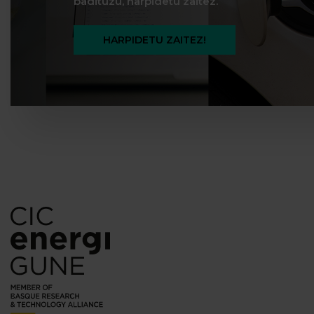
badituzu, harpidetu zaitez.
HARPIDETU ZAITEZ!