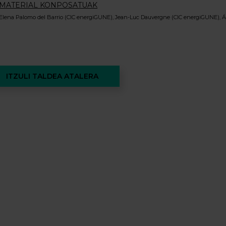
MATERIAL KONPOSATUAK
Elena Palomo del Barrio (CIC energiGUNE), Jean-Luc Dauvergne (CIC energiGUNE), Á
ITZULI TALDEA ATALERA