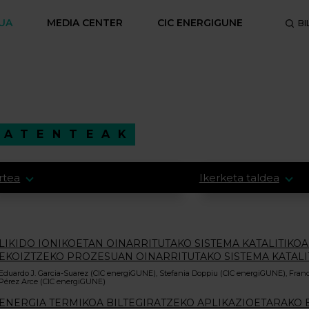
UA
MEDIA CENTER
CIC ENERGIGUNE
BI
PATENTEAK
rtea
Ikerketa taldea
LIKIDO IONIKOETAN OINARRITUTAKO SISTEMA KATALITIKO
EKOIZTZEKO PROZESUAN OINARRITUTAKO SISTEMA KATALIT
Eduardo J. Garcia-Suarez (CIC energiGUNE), Stefania Doppiu (CIC energiGUNE), Fran
Pérez Arce (CIC energiGUNE)
ENERGIA TERMIKOA BILTEGIRATZEKO APLIKAZIOETARAKO 