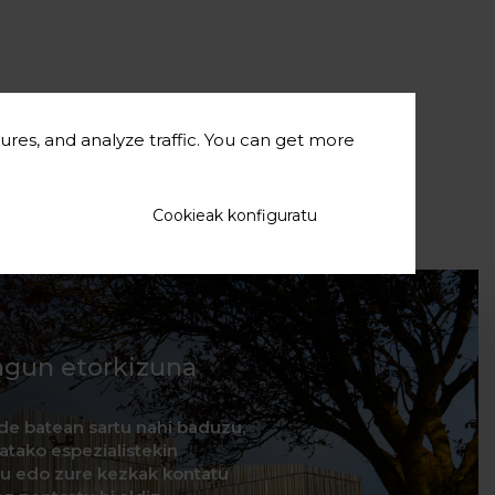
ures, and analyze traffic. You can get more
Cookieak konfiguratu
agun etorkizuna
de batean sartu nahi baduzu,
natako espezialistekin
itu edo zure kezkak kontatu