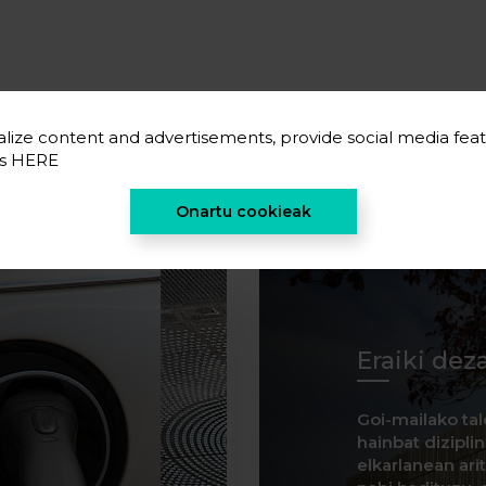
lize content and advertisements, provide social media feat
es
HERE
Onartu cookieak
Eraiki dez
Goi-mailako tal
hainbat dizipli
elkarlanean ar