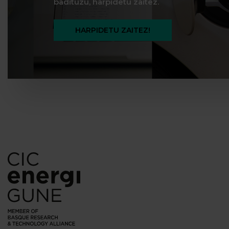
badituzu, harpidetu zaitez.
HARPIDETU ZAITEZ!