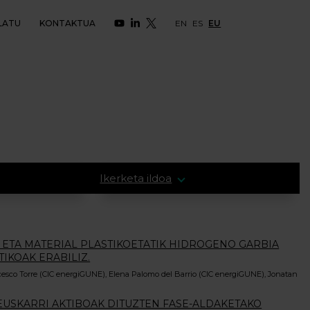
LATU
KONTAKTUA
EN
ES
EU
Ikerketa ildoa
A ETA MATERIAL PLASTIKOETATIK HIDROGENO GARBIA
IKOAK ERABILIZ.
cesco Torre (CIC energiGUNE), Elena Palomo del Barrio (CIC energiGUNE), Jonatan
EUSKARRI AKTIBOAK DITUZTEN FASE-ALDAKETAKO