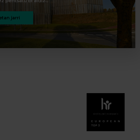
z pentsatu bi aldiz...
tan jarri