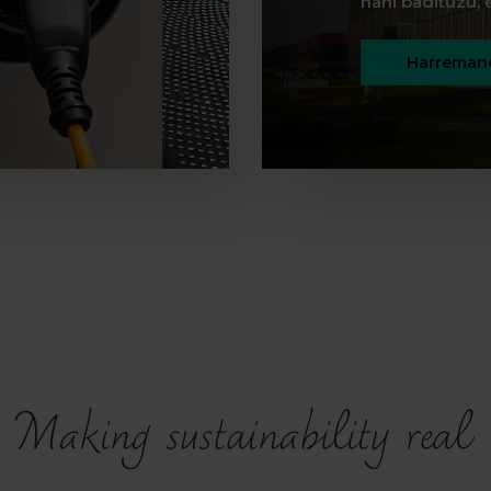
nahi badituzu, e
Harremane