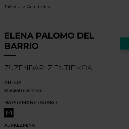
Talentua
Gure taldea
ELENA PALOMO DEL
BARRIO
ZUZENDARI ZIENTIFIKOA
ARLOA
Biltegiratze termikoa
HARREMANETARAKO
AURKEZPENA