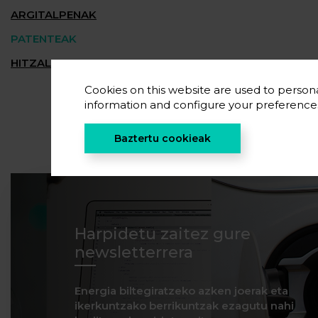
ARGITALPENAK
PATENTEAK
HITZALDIAK
Cookies on this website are used to persona
information and configure your preferenc
Baztertu cookieak
Harpidetu zaitez gure
newsletterrera
Energia biltegiratzeko azken joerak eta
ikerkuntzako berrikuntzak ezagutu nahi