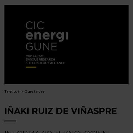
Talentua
Gure taldea
IÑAKI RUIZ DE VIÑASPRE