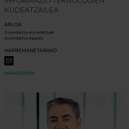
INFORMAZIO TEKNOLOGIEN
KUDEATZAILEA
ARLOA
Zuzendaritza eta zerbitzuak
Zuzendaritza Nagusia
HARREMANETARAKO
AURKEZPENA