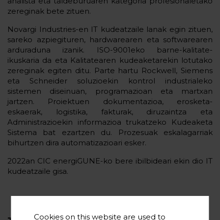
analista eta taldeburuaren kategoria profesionaletako
zereginak bete zituen.
Novargi Industries-en IT kudeatzaile lanak egin zituen,
sareko azpiegituren, hardwarearen eta softwarearen
arduraduna izanik. ISO-9001eko barne-kalitate-
ikuskaria da eta Kalitatearen kudeaketarekin lotutako
zereginak egiten ditu. Parte hartu Rockwell, Siemens
eta Schneider soluzioekin kontrol industrialeko
sistemen diseinuan, programazioan eta martxan
jartzen. Proiektuen dokumentazioa, erosketa-
eskaerak, logistika, fakturak, diruzaintza eta
Administrazioekin informazioa trukatzeko Kudeaketa
Sistema bat ezartzen du. Prozesuak eskalagarriak
bihurtzen dira automatizazioari esker.
2022an CIC energiGUNE-ko bere ibilbideari ekin dio IT
kudeatzaile gisa.
Cookies on this website are used to