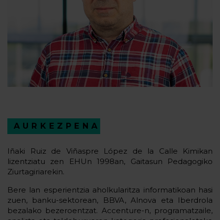
AURKEZPENA
Iñaki Ruiz de Viñaspre López de la Calle Kimikan
lizentziatu zen EHUn 1998an, Gaitasun Pedagogiko
Ziurtagiriarekin.
Bere lan esperientzia aholkularitza informatikoan hasi
zuen, banku-sektorean, BBVA, Alnova eta Iberdrola
bezalako bezeroentzat. Accenture-n, programatzaile,