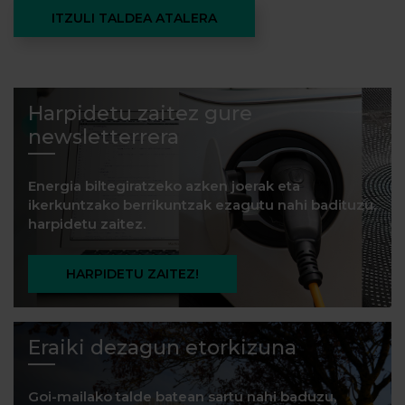
ITZULI TALDEA ATALERA
Harpidetu zaitez gure
newsletterrera
Energia biltegiratzeko azken joerak eta
ikerkuntzako berrikuntzak ezagutu nahi badituzu,
harpidetu zaitez.
HARPIDETU ZAITEZ!
Eraiki dezagun etorkizuna
Goi-mailako talde batean sartu nahi baduzu,