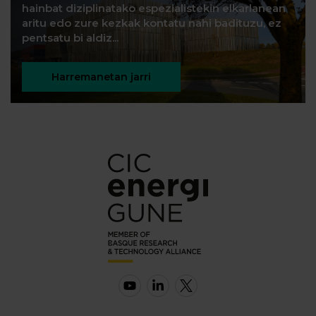
hainbat diziplinatako espezialistekin elkarlanean
aritu edo zure kezkak kontatu nahi badituzu, ez
pentsatu bi aldiz...
Harremanetan jarri