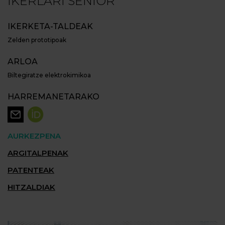
IKERLARI SENIOR
IKERKETA-TALDEAK
Zelden prototipoak
ARLOA
Biltegiratze elektrokimikoa
HARREMANETARAKO
AURKEZPENA
ARGITALPENAK
PATENTEAK
HITZALDIAK