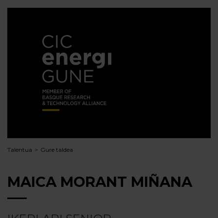
Talentua
Gure taldea
MAICA MORANT MIÑANA