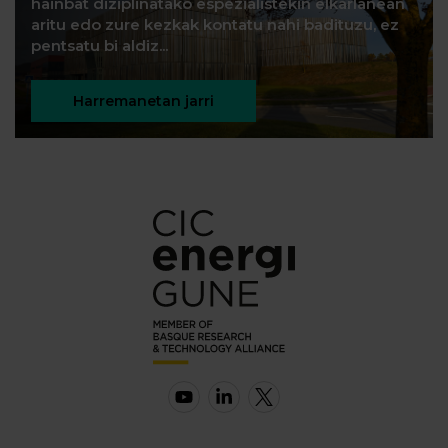
hainbat diziplinatako espezialistekin elkarlanean
aritu edo zure kezkak kontatu nahi badituzu, ez
pentsatu bi aldiz...
Harremanetan jarri