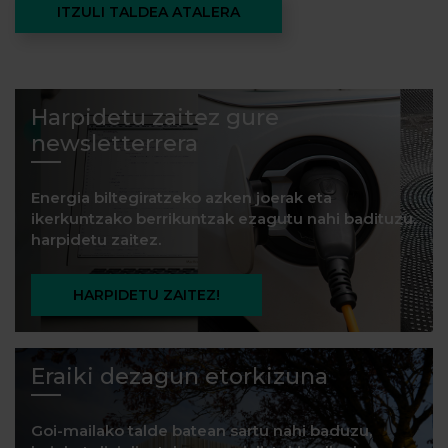
ITZULI TALDEA ATALERA
Harpidetu zaitez gure
newsletterrera
Energia biltegiratzeko azken joerak eta
ikerkuntzako berrikuntzak ezagutu nahi badituzu,
harpidetu zaitez.
HARPIDETU ZAITEZ!
Eraiki dezagun etorkizuna
Goi-mailako talde batean sartu nahi baduzu,