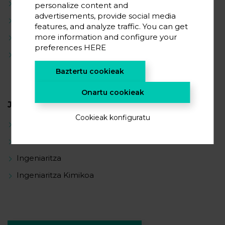
Egoera solidoko bateriak
personalize content and
advertisements, provide social media
Elektrolito polimeriko berriak
features, and analyze traffic. You can get
Anodo metalikoak
more information and configure your
preferences
HERE
Zinkezko bateriak
Baztertu cookieak
Onartu cookieak
JARDUERA ZIENTIFIKOA
Cookieak konfiguratu
Materialen zientzia
Kimika
Ingeniaritza
Ingeniaritza Kimikoa