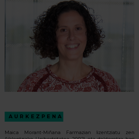
AURKEZPENA
Maica Morant-Miñana Farmazian lizentziatu zen
(Valentziako Unibertsitatea, 2002) eta doktoretza hasi