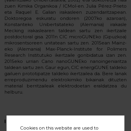
zuen Kimika Organikoa / ICMol-en. Julia Pérez-Prieto
eta Raquel E. Galian irakasleen zuzendaritzapean.
Doktoregoa eskuratu ondoren (2007ko azaroan),
Konstanteko Unibertsitateko (Alemania) irakasle
Mecking irakaslearen taldean sartu zen ikertzaile
postdoctoral gisa. 2011n CIC microGUNEko (Gipuzkoa)
mikrosentsoreen unitatean sartu zen. 2015ean Mainz-
eko (Alemania) Max-Planck-Institute for Polimers
Research Institutuko ikertzaile gonbidatua izan zen.
2015eko urrian Cano nanoGUNEko nanoingeniaritza
taldean sartu zen. Gaur egun, CIC energiGUNE taldeko
gailuen prototipatze taldeko ikertzailea da. Bere lanak
erreproduzimendu elektrokimiko bikainak dituzten
material berritzaileak elektrodoetan eraldatzea du
helburu.
INTERES ZIENTIFIKOAK
Cookies on this website are used to