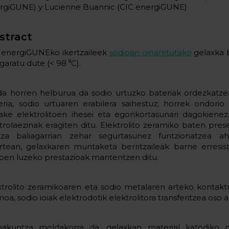
rgiGUNE) y Lucienne Buannic (CIC energiGUNE)
stract
 energiGUNEko ikertzaileek
sodioan oinarritutako
gelaxka b
garatu dute (< 98 ⁰C).
da horren helburua da sodio urtuzko bateriak ordezkatzea
eria, sodio urtuaren erabilera saihestuz; horrek ondorio
zake elektrolitoen ihesei eta egonkortasunari dagokienez
trolaezinak eragiten ditu. Elektrolito zeramiko baten pres
itza baliagarrian zehar segurtasunez funtzionatzea a
artean, gelaxkaren muntaketa berritzaileak barne erresis
upen luzeko prestazioak mantentzen ditu.
ktrolito zeramikoaren eta sodio metalaren arteko kontakt
moa, sodio ioiak elektrodotik elektrolitora transferitzea oso a
akuntza moldakorra da, gelaxkan material katodiko m