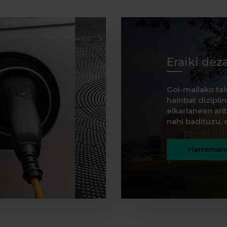
Eraiki dez
Goi-mailako tal
hainbat dizipli
elkarlanean ar
nahi badituzu, e
Harremane