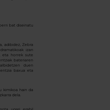
erri bat diseinatu
, adibidez, Zebra
 dramatikoak izan
, eta horrek sute
entziak bateriaren
halbidetzen duen
tentzia baxua eta
u kimikoa hain da
zkarra dela.
ota ugari erabil