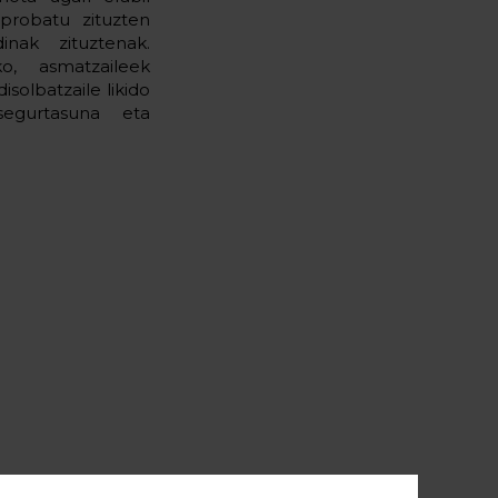
probatu zituzten
inak zituztenak.
o, asmatzaileek
solbatzaile likido
segurtasuna eta