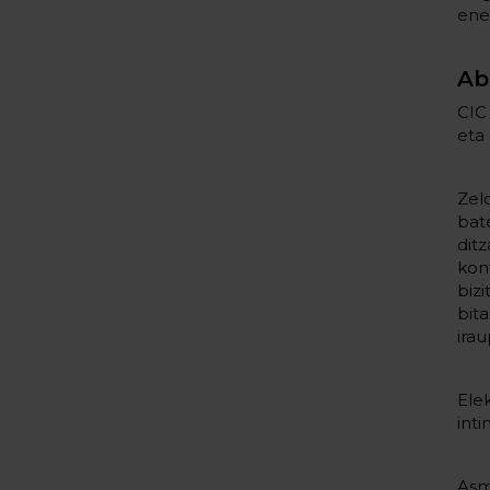
ene
Ab
CIC
eta 
Zel
bat
dit
kon
biz
bit
ira
Ele
inti
Asm