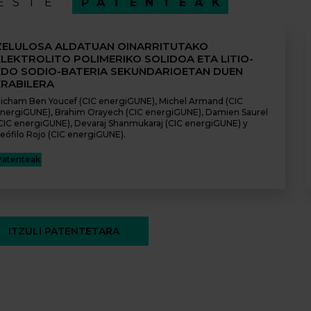
ESTE
PATENTEAK
ZELULOSA ALDATUAN OINARRITUTAKO
ELEKTROLITO POLIMERIKO SOLIDOA ETA LITIO-
EDO SODIO-BATERIA SEKUNDARIOETAN DUEN
ERABILERA
icham Ben Youcef (CIC energiGUNE), Michel Armand (CIC
nergiGUNE), Brahim Orayech (CIC energiGUNE), Damien Saurel
CIC energiGUNE), Devaraj Shanmukaraj (CIC energiGUNE) y
eófilo Rojo (CIC energiGUNE).
Patenteak
ITZULI PATENTETARA