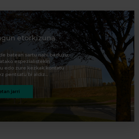
agun etorkizuna
de batean sartu nahi baduzu,
natako espezialistekin
itu edo zure kezkak kontatu
z pentsatu bi aldiz...
tan jarri