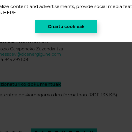
lize content and advertisements, provide social media feat
nergia geldikorra biltegiratzeko aplikazioak
.
es
HERE
Onartu cookieak
ENTZIEN KONTAKTUA
ozio Garapeneko Zuzendaritza
inessdev@cicenergigune.com
34 945 297108
azionaturiko dokumentuak
atentea deskargagarria den formatoan (PDF 133 KB)