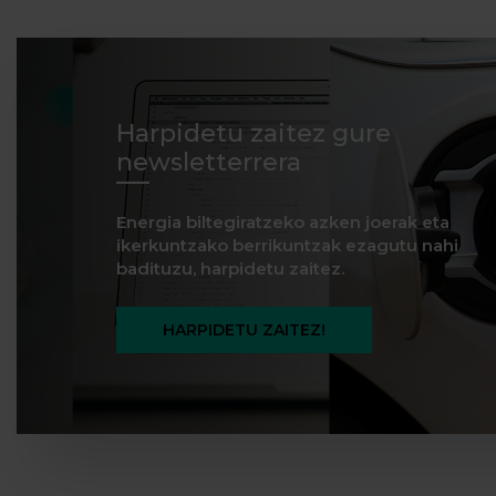
Harpidetu zaitez gure
newsletterrera
Energia biltegiratzeko azken joerak eta
ikerkuntzako berrikuntzak ezagutu nahi
badituzu, harpidetu zaitez.
HARPIDETU ZAITEZ!