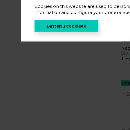
Cookies on this website are used to persona
E
information and configure your preferenc
Baztertu cookieak
LIZ
Neg
bus
T: +
Erl
P