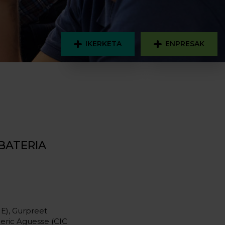
IKERKETA
ENPRESAK
BATERIA
E), Gurpreet
eric Aguesse (CIC