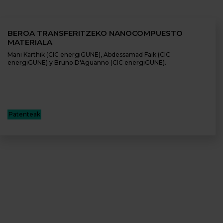
BEROA TRANSFERITZEKO NANOCOMPUESTO
MATERIALA
Mani Karthik (CIC energiGUNE), Abdessamad Faik (CIC
energiGUNE) y Bruno D'Aguanno (CIC energiGUNE).
Patenteak