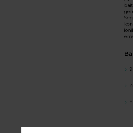
bai
ger
Seg
kon
ion
err
Ba
9
Z
E
Te