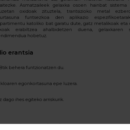
taitezke. Asmatzaileek gelaxka osoen hainbat sistema 
uzetan oxidoak zituztela, trantsizioko metal ezberd
urtasuna funtsezkoa den aplikazio espezifikoetarak
partimentu katoliko bat garatu dute, gatz metalikoak eta di
ikoak erabiltzea ahalbidetzen duena, gelaxkaren 
endimendua hobetuz.
lio erantsia
8tik behera funtzionatzen du.
ikloaren egonkortasuna epe luzera.
z dago ihes egiteko arriskurik.
knologiaren aplikazioa