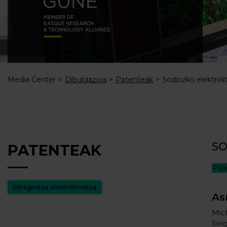
Media Center
Dibulgazioa
Patenteak
Sodiozko elektroli
SO
PATENTEAK
Pat
Biltegiratze elektrokimikoa
As
Mic
Sin