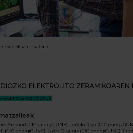
to zeramikoaren bateria
DIOZKO ELEKTROLITO ZERAMIKOAREN 
ente zk PCT/EP2015/073756
matzaileak
hel Armand (CIC energiGUNE), Teófilo Rojo (CIC energiGUN
gh (CIC energiGUNE), Laida Otaegui (CIC energiGUNE), Fred