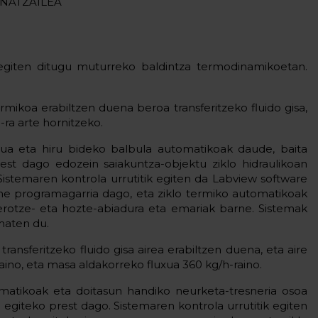
NATZAILEA
 egiten ditugu muturreko baldintza termodinamikoetan.
o termikoa erabiltzen duena beroa transferitzeko fluido gisa,
 -ra arte hornitzeko.
lua eta hiru bideko balbula automatikoak daude, baita
rest dago edozein saiakuntza-objektu ziklo hidraulikoan
Sistemaren kontrola urrutitik egiten da Labview software
une programagarria dago, eta ziklo termiko automatikoak
berotze- eta hozte-abiadura eta emariak barne. Sistemak
maten du.
a transferitzeko fluido gisa airea erabiltzen duena, eta aire
aino, eta masa aldakorreko fluxua 360 kg/h-raino.
omatikoak eta doitasun handiko neurketa-tresneria osoa
a egiteko prest dago. Sistemaren kontrola urrutitik egiten