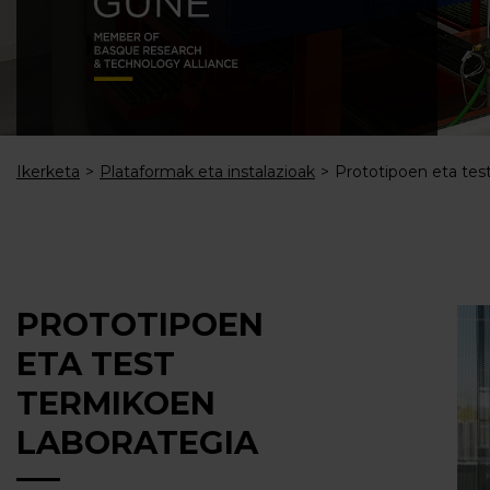
Ikerketa
Plataformak eta instalazioak
Prototipoen eta tes
PROTOTIPOEN
ETA TEST
TERMIKOEN
LABORATEGIA