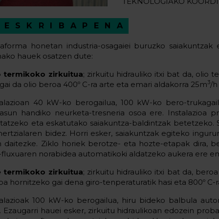
TEKNOLOGIAKO KOORDI
DESKRIBAPENA
taforma honetan industria-osagaiei buruzko saiakuntzak
ako hauek osatzen dute:
o termikoko zirkuitua
; zirkuitu hidrauliko itxi bat da, oli
3
 gai da olio beroa 400º C-ra arte eta emari aldakorra 25m
/h
talazioan 40 kW-ko berogailua, 100 kW-ko bero-trukagai
tasun handiko neurketa-tresneria osoa ere. Instalazioa p
rtatzeko eta eskatutako saiakuntza-baldintzak betetzeko. 
ertzialaren bidez. Horri esker, saiakuntzak egiteko ingur
n daitezke. Ziklo horiek berotze- eta hozte-etapak dira, 
o-fluxuaren norabidea automatikoki aldatzeko aukera ere e
e termikoko zirkuitua
; zirkuitu hidrauliko itxi bat da, bero
oa hornitzeko gai dena giro-tenperaturatik hasi eta 800º C-r
talazioak 100 kW-ko berogailua, hiru bideko balbula aut
u. Ezaugarri hauei esker, zirkuitu hidraulikoan edozein prob