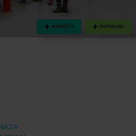
IKERKETA
ENPRESAK
INAZA