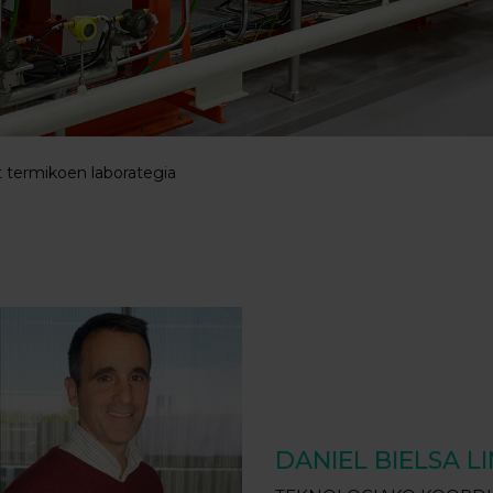
t termikoen laborategia
DANIEL BIELSA L