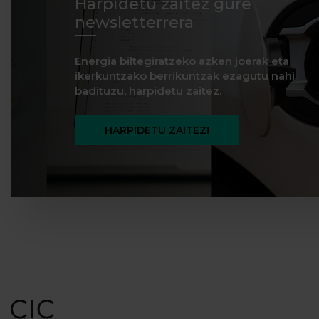
Harpidetu zaitez gure
newsletterrera
Energia biltegiratzeko azken joerak eta
ikerkuntzako berrikuntzak ezagutu nahi
badituzu, harpidetu zaitez.
HARPIDETU ZAITEZ!