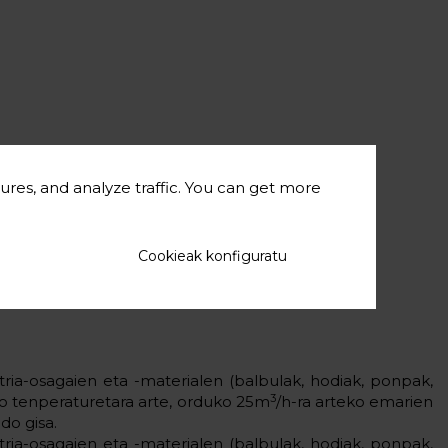
ures, and analyze traffic. You can get more
Cookieak konfiguratu
tria-osagaien eta -materialen (balbulak, hodiak, ponpak,
3
ko tenperaturetara arte, orduko 25m
/h-ra arteko emarien
do gisa.
tria-osagaien eta -materialen (balbulak, hodiak, ponpak,