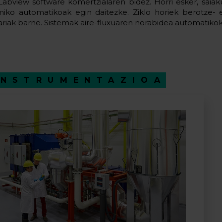
Labview software komertzialaren bidez. Horri esker, saia
miko automatikoak egin daitezke. Ziklo horiek berotze- 
riak barne. Sistemak aire-fluxuaren norabidea automatikok
INSTRUMENTAZIOA