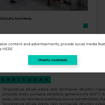
Zirkuitu termikoa
lize content and advertisements, provide social media feat
es
HERE
Onartu cookieak
ZERBITZUAK
Tenperatura altuak edota ziklo termikoak dituzten indus
pinturak, etab.) portaera zehaztea, gehienez ere 400º C-
pean, eta olio termikoa erabiltzea beroa transferitzeko flui
Tenperatura altuak edota ziklo termikoak dituzten indus