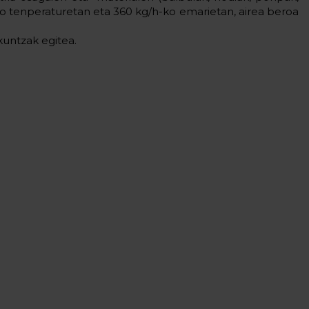
ko tenperaturetan eta 360 kg/h-ko emarietan, airea beroa
kuntzak egitea.