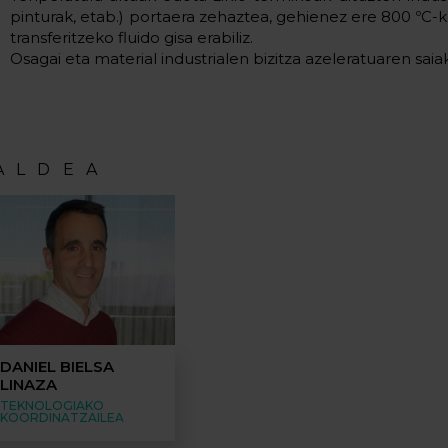
pinturak, etab.) portaera zehaztea, gehienez ere 800 ºC-
transferitzeko fluido gisa erabiliz.
Osagai eta material industrialen bizitza azeleratuaren saia
ALDEA
DANIEL BIELSA
LINAZA
TEKNOLOGIAKO
KOORDINATZAILEA