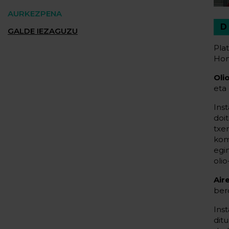
AURKEZPENA
GALDE IEZAGUZU
Pla
Hon
Oli
eta
Ins
doi
txe
kom
egi
oli
Air
ber
Ins
dit