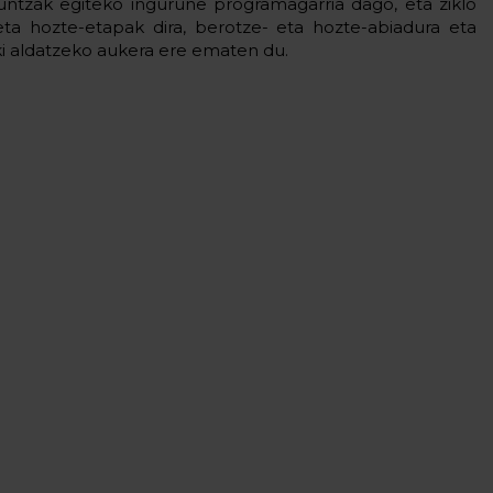
kuntzak egiteko ingurune programagarria dago, eta ziklo
eta hozte-etapak dira, berotze- eta hozte-abiadura eta
i aldatzeko aukera ere ematen du.