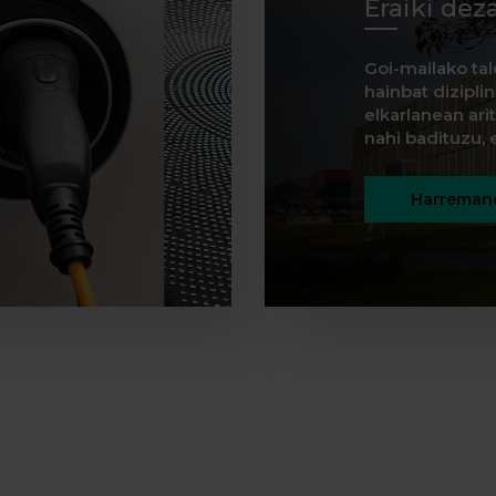
Eraiki dez
Goi-mailako tal
hainbat dizipli
elkarlanean ar
nahi badituzu, e
Harremane