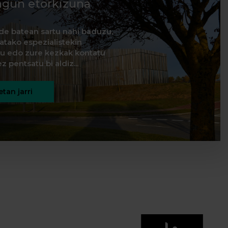
agun etorkizuna
de batean sartu nahi baduzu,
natako espezialistekin
itu edo zure kezkak kontatu
z pentsatu bi aldiz...
tan jarri