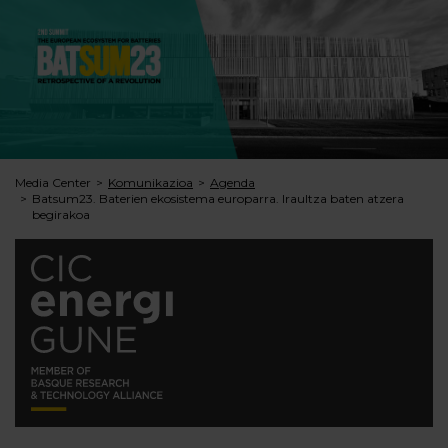
Media Center
Komunikazioa
Agenda
Batsum23. Baterien ekosistema europarra. Iraultza baten atzera
begirakoa