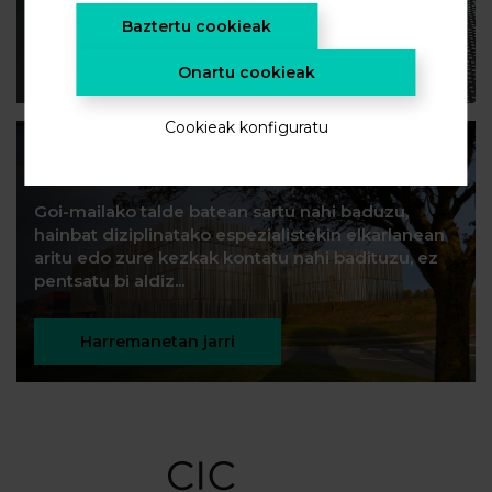
harpidetu zaitez.
Baztertu cookieak
HARPIDETU ZAITEZ!
Onartu cookieak
Cookieak konfiguratu
Eraiki dezagun etorkizuna
Goi-mailako talde batean sartu nahi baduzu,
hainbat diziplinatako espezialistekin elkarlanean
aritu edo zure kezkak kontatu nahi badituzu, ez
pentsatu bi aldiz...
Harremanetan jarri