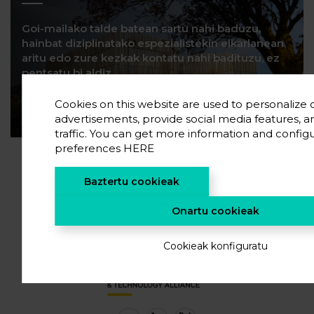
Goi-mailako talde batean sartu nahi baduzu,
hainbat diziplinatako espezialistekin elkarlanean
aritu edo zure kezkak kontatu nahi badituzu, ez
pentsatu bi aldiz...
Cookies on this website are used to personalize
Harremanetan jarri
advertisements, provide social media features, a
traffic. You can get more information and config
preferences
HERE
Baztertu cookieak
Onartu cookieak
Cookieak konfiguratu