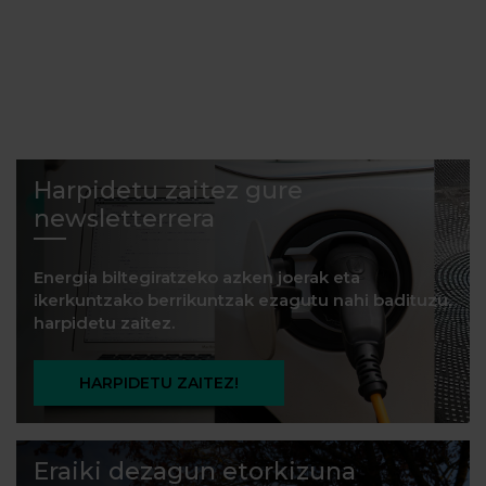
Harpidetu zaitez gure
newsletterrera
Energia biltegiratzeko azken joerak eta
ikerkuntzako berrikuntzak ezagutu nahi badituzu,
harpidetu zaitez.
HARPIDETU ZAITEZ!
Eraiki dezagun etorkizuna