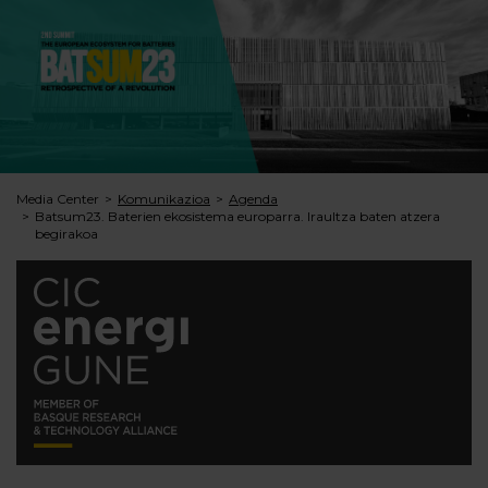
Media Center
Komunikazioa
Agenda
Batsum23. Baterien ekosistema europarra. Iraultza baten atzera
begirakoa