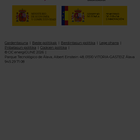
Gardentasuna
Beste politikak
Berdintasun-politika
Lege oharra
Pribatasun-politika
Cookien politika
© CIC energiGUNE 2026
Parque Tecnológico de Álava, Albert Einstein 48, 01510 VITORIA-GASTEIZ Álava
945 29 71 08