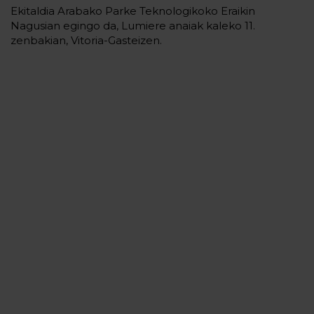
Ekitaldia Arabako Parke Teknologikoko Eraikin
Nagusian egingo da, Lumiere anaiak kaleko 11.
zenbakian, Vitoria-Gasteizen.