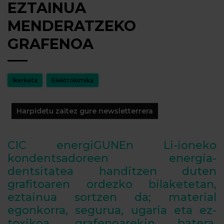
EZTAINUA
MENDERATZEKO
GRAFENOA
Ikerketa
Elektrokimika
Harpidetu zaitez gure newsletterrera
CIC energiGUNEn Li-ioneko
kondentsadoreen energia-
dentsitatea handitzen duten
grafitoaren ordezko bilaketetan,
eztainua sortzen da; material
egonkorra, segurua, ugaria eta ez-
toxikoa, grafenoarekin batera,