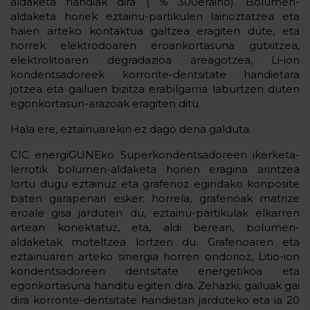
aldaketa handiak dira ( % 300eraino). Bolumen-
aldaketa horiek eztainu-partikulen lainoztatzea eta
haien arteko kontaktua galtzea eragiten dute, eta
horrek elektrodoaren eroankortasuna gutxitzea,
elektrolitoaren degradazioa areagotzea, Li-ion
kondentsadoreek korronte-dentsitate handietara
jotzea eta gailuen bizitza erabilgarria laburtzen duten
egonkortasun-arazoak eragiten ditu.
Hala ere, eztainuarekin ez dago dena galduta.
CIC energiGUNEko Superkondentsadoreen ikerketa-
lerrotik bolumen-aldaketa horien eragina arintzea
lortu dugu eztainuz eta grafenoz egindako konposite
baten garapenari esker; horrela, grafenoak matrize
eroale gisa jarduten du, eztainu-partikulak elkarren
artean konektatuz, eta, aldi berean, bolumen-
aldaketak moteltzea lortzen du. Grafenoaren eta
eztainuaren arteko sinergia horren ondorioz, Litio-ion
kondentsadoreen dentsitate energetikoa eta
egonkortasuna handitu egiten dira. Zehazki, gailuak gai
dira korronte-dentsitate handietan jarduteko eta ia 20