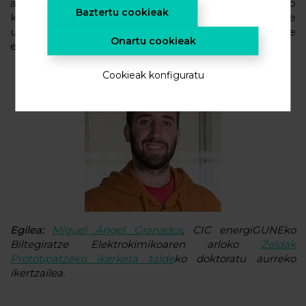
atea ireki daitekeela. Horrela, esan dezakegu Li-ioneko
Baztertu cookieak
kondentsadoreak hautagai handiak direla orain arte
ustiatu gabeko energia biltegiratzeko irtenbide
Onartu cookieak
eraginkorrak eta sendoak eskaintzeko.
Cookieak konfiguratu
Egilea:
Miguel Ángel Granados
, CIC energiGUNEko
Biltegiratze Elektrokimikoaren arloko
Zeldak
Prototipatzeko ikerketa talde
ko doktoratu aurreko
ikertzailea.