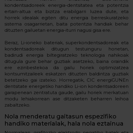
kondentsadoreek energia-dentsitatea eta potentzia
ertain-altua eta bizitza erabilgarri luzea dute, eta
horrek idealak egiten ditu energia berreskuratzeko
sistema osagarrietan, baita potentzia handiak behar
dituzten gailuetan energia-iturri nagusi gisa ere.
Beraz, Li-ioneko bateriak, superkondentsadoreak eta
kondentsadoreak ditugun testuinguru honetan,
badirudi energia biltegiratzeko teknologia nahikoak
ditugula gure behar guztiak asetzeko, baina oraindik
ere ezinbestekoa da gailu horiek optimizatzea
kontsumitzaileek eskatzen dituzten baldintza guztiak
betetzeko gai izateko. Horregatik, CIC energiGUNEn
dentsitate energetiko handiko Li-ion kondentsadoreen
garapenean zentratuta gaude, gailu horiek merkatuan
modu lehiakorrean ase ditzaketen beharren leihoa
zabaltzeko.
Nola menderatu gaitasun espezifiko
handiko materialak, hala nola eztainua
Normalean, grafitozko elektrodo negatibo batek eta