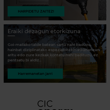
HARPIDETU ZAITEZ!
Eraiki dezagun etorkizuna
Goi-mailako talde batean sartu nahi baduzu,
hainbat diziplinatako espezialistekin elkarlanean
aritu edo zure kezkak kontatu nahi badituzu, ez
pentsatu bi aldiz...
Harremanetan jarri