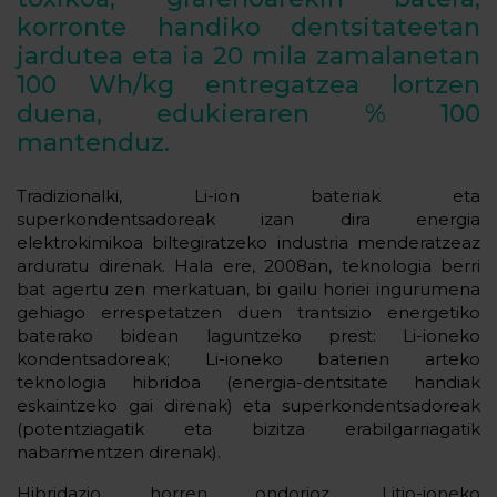
korronte handiko dentsitateetan
jardutea eta ia 20 mila zamalanetan
100 Wh/kg entregatzea lortzen
duena, edukieraren % 100
mantenduz.
Tradizionalki, Li-ion bateriak eta
superkondentsadoreak izan dira energia
elektrokimikoa biltegiratzeko industria menderatzeaz
arduratu direnak. Hala ere, 2008an, teknologia berri
bat agertu zen merkatuan, bi gailu horiei ingurumena
gehiago errespetatzen duen trantsizio energetiko
baterako bidean laguntzeko prest: Li-ioneko
kondentsadoreak; Li-ioneko baterien arteko
teknologia hibridoa (energia-dentsitate handiak
eskaintzeko gai direnak) eta superkondentsadoreak
(potentziagatik eta bizitza erabilgarriagatik
nabarmentzen direnak).
Hibridazio horren ondorioz, Litio-ioneko