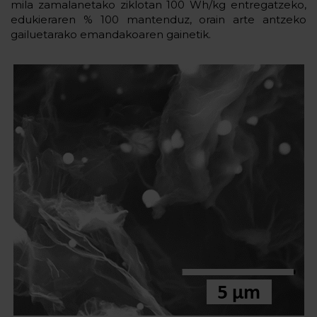
mila zamalanetako ziklotan 100 Wh/kg entregatzeko,
edukieraren % 100 mantenduz, orain arte antzeko
gailuetarako emandakoaren gainetik.