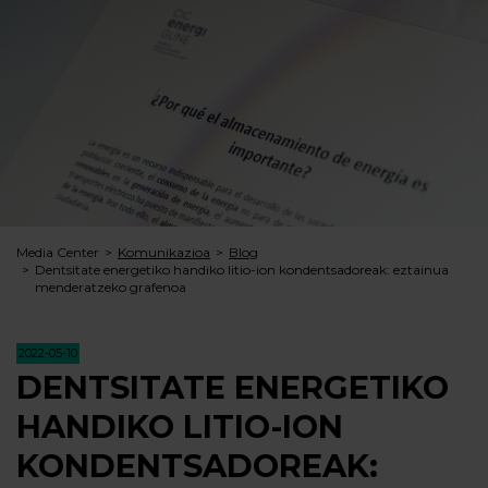
Media Center
Komunikazioa
Blog
Dentsitate energetiko handiko litio-ion kondentsadoreak: eztainua
menderatzeko grafenoa
2022-05-10
DENTSITATE ENERGETIKO
HANDIKO LITIO-ION
KONDENTSADOREAK: