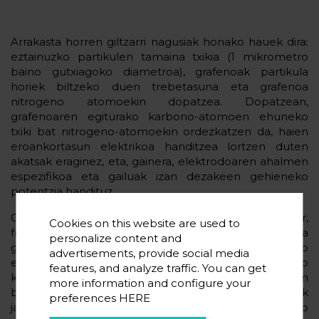
Arrakasta horren giltzarri nagusiak honako hauek dira:
eztainuzko partikulen tamaina txikia (1 mikrometro
baino gutxiagoko diametroa), grafenoak partikula
horiek biltzeko duen trebetasuna eta grafenoa
nitrogeno atomoekin dopatzea. Dopatzean,
grafenoaren egiturako karbono-atomoen ehuneko
txiki bat nitrogeno-atomoekin ordezkatzen da, haien
eroankortasun elektrikoa handitzea lortzen duten
akatsak eraginez, eta, gainera, elektrodoaren ahalmen
espezifikoa eta gailuak izan dezakeen gehieneko
potentzia handituz.
CIC energiGUNEn egindako ikerketa horri esker,
Cookies on this website are used to
frogatu da elektrodo negatiboan eztainua eta
personalize content and
grafenoa erabiltzea energia-dentsitatea handitzeko
advertisements, provide social media
estrategia eraginkorra izan daitekeela, Li-ioneko
features, and analyze traffic. You can get
kondentsadoreen bizitza erabilgarria mantentzen den
more information and configure your
bitartean, eta, gainera, bolumen-aldaketa handiak
preferences
HERE
jasaten dituzten material aktibo berriak erabiltzeko