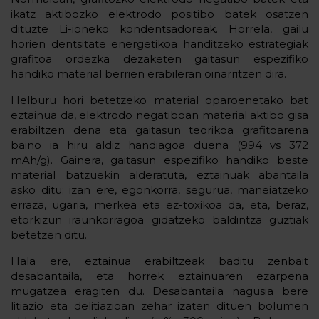
ikatz aktibozko elektrodo positibo batek osatzen
dituzte Li-ioneko kondentsadoreak. Horrela, gailu
horien dentsitate energetikoa handitzeko estrategiak
grafitoa ordezka dezaketen gaitasun espezifiko
handiko material berrien erabileran oinarritzen dira.
Helburu hori betetzeko material oparoenetako bat
eztainua da, elektrodo negatiboan material aktibo gisa
erabiltzen dena eta gaitasun teorikoa grafitoarena
baino ia hiru aldiz handiagoa duena (994 vs 372
mAh/g). Gainera, gaitasun espezifiko handiko beste
material batzuekin alderatuta, eztainuak abantaila
asko ditu; izan ere, egonkorra, segurua, maneiatzeko
erraza, ugaria, merkea eta ez-toxikoa da, eta, beraz,
etorkizun iraunkorragoa gidatzeko baldintza guztiak
betetzen ditu.
Hala ere, eztainua erabiltzeak baditu zenbait
desabantaila, eta horrek eztainuaren ezarpena
mugatzea eragiten du. Desabantaila nagusia bere
litiazio eta delitiazioan zehar izaten dituen bolumen