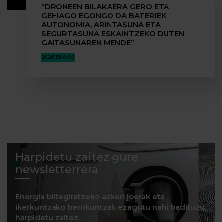
“DRONEEN BILAKAERA GERO ETA
GEHIAGO EGONGO DA BATERIEK
AUTONOMIA, ARINTASUNA ETA
SEGURTASUNA ESKAINTZEKO DUTEN
GAITASUNAREN MENDE”
2026 EKA 09
Harpidetu zaitez gure
newsletterrera
Energia biltegiratzeko azken joerak eta
ikerkuntzako berrikuntzak ezagutu nahi badituzu,
harpidetu zaitez.