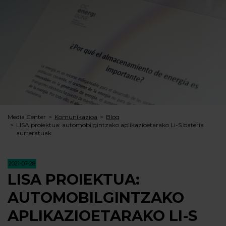
Media Center
Komunikazioa
Blog
LISA proiektua: automobilgintzako aplikazioetarako Li-S bateria
aurreratuak
2021-07-28
LISA PROIEKTUA:
AUTOMOBILGINTZAKO
APLIKAZIOETARAKO LI-S