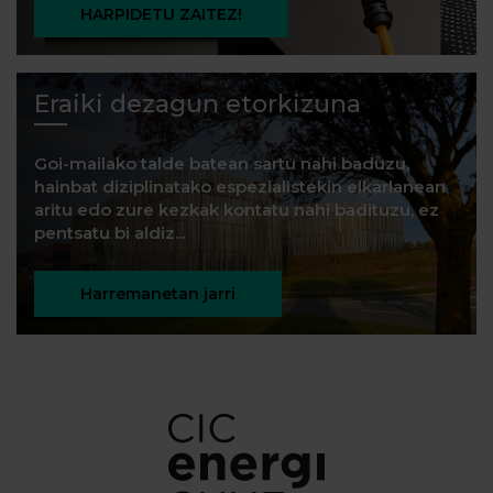
HARPIDETU ZAITEZ!
Eraiki dezagun etorkizuna
Goi-mailako talde batean sartu nahi baduzu,
hainbat diziplinatako espezialistekin elkarlanean
aritu edo zure kezkak kontatu nahi badituzu, ez
pentsatu bi aldiz...
Harremanetan jarri