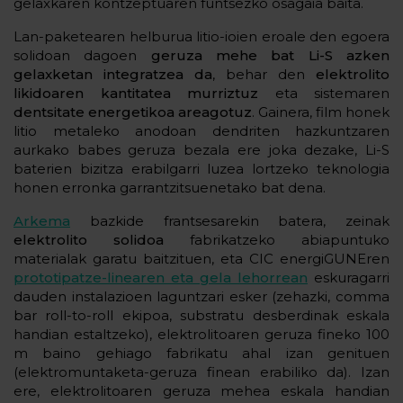
gelaxkaren kontzeptuaren funtsezko osagaia baita.
Lan-paketearen helburua litio-ioien eroale den egoera
solidoan dagoen
geruza mehe bat Li-S azken
gelaxketan integratzea da
, behar den
elektrolito
likidoaren kantitatea murriztuz
eta sistemaren
dentsitate energetikoa areagotuz
. Gainera, film honek
litio metaleko anodoan dendriten hazkuntzaren
aurkako babes geruza bezala ere joka dezake, Li-S
baterien bizitza erabilgarri luzea lortzeko teknologia
honen erronka garrantzitsuenetako bat dena.
Arkema
bazkide frantsesarekin batera, zeinak
elektrolito solidoa
fabrikatzeko abiapuntuko
materialak garatu baitzituen, eta CIC energiGUNEren
prototipatze-linearen eta gela lehorrean
eskuragarri
dauden instalazioen laguntzari esker (zehazki, comma
bar roll-to-roll ekipoa, substratu desberdinak eskala
handian estaltzeko), elektrolitoaren geruza fineko 100
m baino gehiago fabrikatu ahal izan genituen
(elektromuntaketa-geruza finean erabiliko da). Izan
ere, elektrolitoaren geruza mehea eskala handian