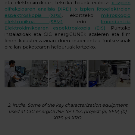
eta elektrokimikoaz, teknika hauek erabiliz:
x izpien
difrakzioaren analisia (XRD)
,
x izpien fotoelektroien
espektroskopia (XPS)
, ekortzeko
mikroskopio
elektronikoa (SEM)
edo
Impedantzia
Elektrokimikoaren espektroskopia (EIS)
. Puntako
instalazioak eta CIC energiGUNEk azaleren eta film
finen karakterizazioan duen esperientzia funtsezkoak
dira lan-paketearen helburuak lortzeko.
2. irudia. Some of the key characterization equipment
used at CIC energiGUNE for LISA project: (a) SEM, (b)
XPS, (c) XRD.