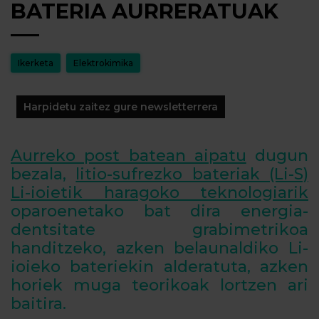
BATERIA AURRERATUAK
Ikerketa
Elektrokimika
Harpidetu zaitez gure newsletterrera
Aurreko post batean aipatu
dugun
bezala,
litio-sufrezko bateriak (Li-S)
Li-ioietik haragoko teknologiarik
oparoenetako bat dira energia-
dentsitate grabimetrikoa
handitzeko, azken belaunaldiko Li-
ioieko bateriekin alderatuta, azken
horiek muga teorikoak lortzen ari
baitira.