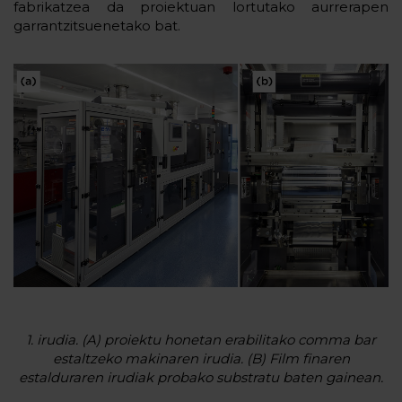
fabrikatzea da proiektuan lortutako aurrerapen
garrantzitsuenetako bat.
1. irudia. (A) proiektu honetan erabilitako comma bar
estaltzeko makinaren irudia. (B) Film finaren
estalduraren irudiak probako substratu baten gainean.