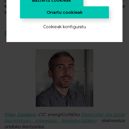
Baztertu cookieak
errendimendu handiko Li-S gelaxkak egoera
solidoan
lortzeko bidea erraztuko dute.
Onartu cookieak
Cookieak konfiguratu
Egileak
Iñigo Garbayo,
CIC energiGUNEko
Elektrolito eta zelda
Aurreratuen Integrazio ikerketa-taldeko
doktoretza
ondoko ikertzailea.