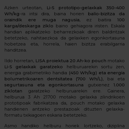
Azken urteotan,
Li-S prototipo-gelaxkak 350-400
Wh/kg
-ra iritsi dira, baina horien
balio-bizitza da
oraindik ere muga nagusia
, ez baitira
100
karga/deskarga ziklo
baino gehiagora iristen. Eskala
handian aplikatzeko beharrezkoak diren baldintzak
betetzeko, nahitaezkoa da gelaxken egonkortasuna
hobetzea eta, horrela, haien bizitza erabilgarria
handitzea.
Ildo horretan,
LISA proiektua
20 Ah-ko
pouch
motako
Li-S gelaxkak garatzeko
helburuarekin sortu zen,
energia grabimetriko handia
(450 Wh/kg) eta energia
bolumetrikoaren dentsitatea (700 Wh/L)
, bai eta
segurtasuna eta egonkortasuna
gutxienez
1.000
ziklotan
garatzeko helburuarekin ere. Gainera,
helburua 3 Ah 21700 motako gelaxka zilindrikoen
prototipoak fabrikatzea da, pouch motako gelaxka
handienen antzeko prestazioak dituzten gelaxka-
formatu txikiagoen eskaria betetzeko.
Asmo handiko helburu horiek lortzeko, diziplina