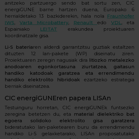
anitzeko partzuergo sendo bat sortu zen, CIC
energiGUNE barne hartzen duena, Europako 6
herrialdetako 13 bazkiderekin, hala nola
Fraunhofer
IWS
,
Varta Microbattery
,
Renault
edo
VDL
, eta
Espainiako
LEITAT
erakundea proiektuaren
koordinatzaile gisa.
Li-S bateria
ren alderdi garrantzitsu guztiak estaltzen
dituzten 12 lan-pakete (WP) diseinatu ziren.
Proiektuaren zeregin nagusiak dira
litiozko metalezko
anodoaren egonkortasuna ziurtatzea, gaitasun
handiko katodoak garatzea eta errendimendu
handiko elektrolito hibridoak
ezartzeko estrategia
berriak diseinatzea.
CIC energiGUNEren papera LISAn
Testuinguru horretan, CIC energiGUNEk funtsezko
zeregina betetzen du, eta
material dielektriko bat
egoera solidoko elektrolito gisa garatzera
bideratutako lan-paketearen buru da errendimendu
handiko Li-S gelaxketarako, LISAn proposatutako