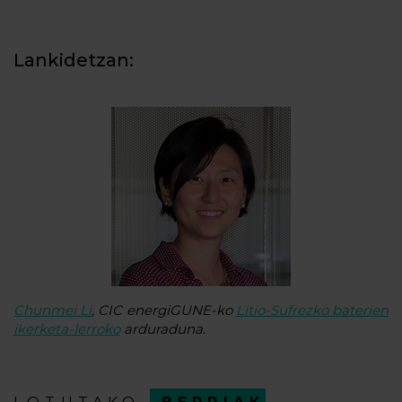
Lankidetzan:
Chunmei Li
, CIC energiGUNE-ko
Litio-Sufrezko baterien
ikerketa-lerroko
arduraduna.