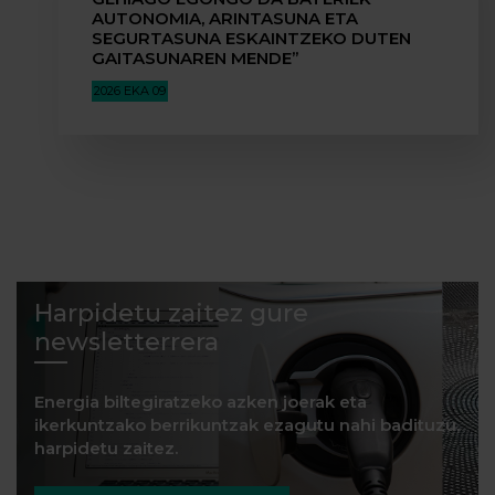
AUTONOMIA, ARINTASUNA ETA
SEGURTASUNA ESKAINTZEKO DUTEN
GAITASUNAREN MENDE”
2026 EKA 09
Harpidetu zaitez gure
newsletterrera
Energia biltegiratzeko azken joerak eta
ikerkuntzako berrikuntzak ezagutu nahi badituzu,
harpidetu zaitez.