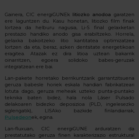
Gainera, CIC energiGUNEk
litiozko anodoa
garatzen
ere laguntzen du. Kasu honetan, litiozko film finak
lortzea da helburu nagusia, Li-S final gelaxketan
prestazio handiko anodo gisa erabiltzeko. Horrela,
gelaxka bakoitzeko litio kantitatea optimizatzea
lortzen da eta, beraz, azken dentsitate energetikoan
eragitea. Atazak ez dira litioa uztean bakarrik
oinarritzen, egoera solidoko babes-geruzak
integratzean ere bai.
Lan-pakete horretako berrikuntzarik garrantzitsuena
geruza babesle horiek eskala handian fabrikatzeari
lotuta dago, geruza meheak uzteko punta-puntako
teknika baten bidez, hala nola Láser Pulsado
delakoaren bidezko deposizioa (PLD, ingelesezko
siglengatik), LISAko bazkide finlandiarrak,
Pulsedeon
ek, egina.
Lan-fluxuan, CIC energiGUNE arduratzen da
prestatutako geruza finen karakterizazio estruktural