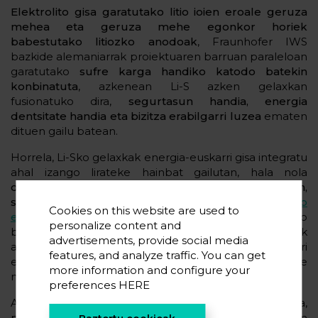
Elektrolito gisa garatutako litio ioien eroale geruza
mehea eta geruza mehe egonkor horiek
babestutako litiozko anodoak
, Fraunhofer IWS
bazkide alemaniarrak proiektuaren barruan paraleloan
garatutako
sufre karga handiko katodo batekin
konbinatuta
, azkenean Li-S azken gelaxkan
fusionatuko dira,
segurtasun handia, energia
dentsitate handia eta bizitza erabilgarri luzea
ematen
dituen gailu batean.
Horrela, Li-Sko gelaxkak energia-euskarri gisa integratu
ahal izango lirateke hainbat gailutan, hala nola
droneetan, kamioietan eta hegazkin elektrikoetan,
sateliteetan eta
energia biltegiratzeko instalazio
Cookies on this website are used to
egonkorretan
, etab.
Are gehiago, VDLk, LISAko
personalize content and
bazkide nagusietako batek, garatutako gelaxkak
advertisements, provide social media
autobus elektrikoetan integratzeko helburua du. Horri
features, and analyze traffic. You can get
esker, Li-S baterien kuota handitu ahal izango litzateke
more information and configure your
merkatuan.
preferences
HERE
Azkenik, baina ez horregatik garrantzi gutxiagokoa,
proiektuaren aurrerapenek etorkizunean