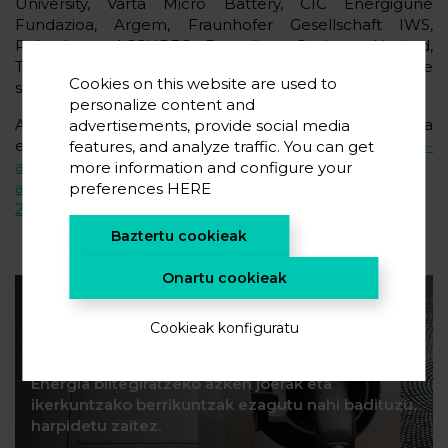
University, Varta Micro Battery, CIC Energigune
Fundazioa, Argem, Fraunhofer Gesellschaft IWS,
Pulsedeon, ACCUREC Recycling, Optimat Limited,
Technische Universität Dresden, VDL Habilitación de
Cookies on this website are used to
soluciones de transporte y
Renault
.
personalize content and
Albiste osoa
advertisements, provide social media
erdaraz:
https://www.abc.es/motor/reportajes/abci-
features, and analyze traffic. You can get
azufre-baterias-coches-electricos-reduce-peso-y-
more information and configure your
aumenta-capacidad-carga-y-autonomia-
preferences
HERE
201901030150_noticia.html
Baztertu cookieak
Onartu cookieak
Harpidetu zaitez gure
newsletterrera
Cookieak konfiguratu
Energia biltegiratzeko azken joerak eta
ikerkuntzako berrikuntzak ezagutu nahi badituzu,
harpidetu zaitez.