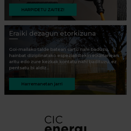
HARPIDETU ZAITEZ!
Eraiki dezagun etorkizuna
Goi-mailako talde batean sartu nahi baduzu,
hainbat diziplinatako espezialistekin elkarlanean
aritu edo zure kezkak kontatu nahi badituzu, ez
pentsatu bi aldiz...
Harremanetan jarri