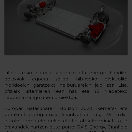
Litio-sufreko bateria seguruko eta energia handiko
gelaxkak egoera solido hibridoko elektrolito
hibridoekin garatzeko helburuarekin jaio zen Lisa,
ofizialki urtarrilaren 1ean hasi eta 43 hilabeteko
iraupena izango duen proiektua.
Europar Batasunaren Horizon 2020 ikerketa- eta
berrikuntza-programak finantzatzen du, 7,9 milioi
euroko zenbatekoarekin, eta Leitatek koordinatuta, 13
erakundek hartzen dute parte: OXIS Energy, Cranfield