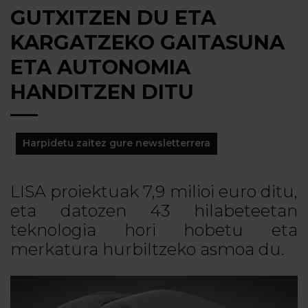
GUTXITZEN DU ETA
KARGATZEKO GAITASUNA
ETA AUTONOMIA
HANDITZEN DITU
Harpidetu zaitez gure newsletterrera
LISA proiektuak 7,9 milioi euro ditu,
eta datozen 43 hilabeteetan
teknologia hori hobetu eta
merkatura hurbiltzeko asmoa du.