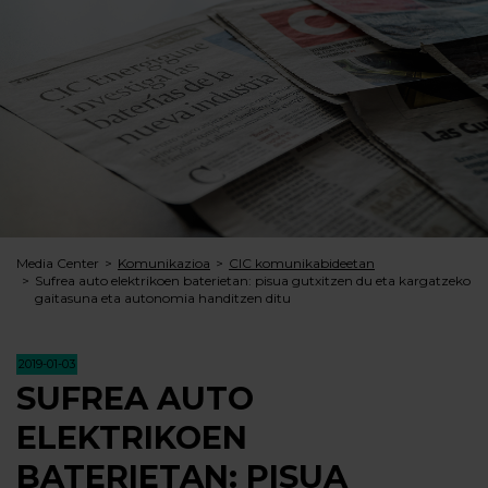
Media Center
Komunikazioa
CIC komunikabideetan
Sufrea auto elektrikoen baterietan: pisua gutxitzen du eta kargatzeko
gaitasuna eta autonomia handitzen ditu
2019-01-03
SUFREA AUTO
ELEKTRIKOEN
BATERIETAN: PISUA