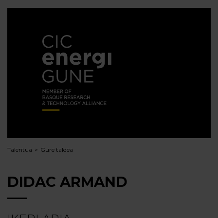
Talentua
Gure taldea
DIDAC ARMAND