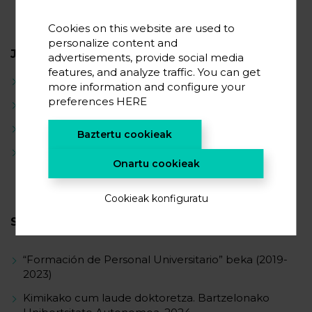
Cookies on this website are used to
personalize content and
JARDUERA ZIENTIFIKOA
advertisements, provide social media
features, and analyze traffic. You can get
Kimika kuantiko konputazionala
more information and configure your
preferences
HERE
Erdieroaleak nanoeskalan
Katalisi heterogenoa
Baztertu cookieak
Katalisi homogenoa
Onartu cookieak
Cookieak konfiguratu
SARIAK
“Formación de Personal Universitario” beka (2019-
2023)
Kimikako cum laude doktoretza. Bartzelonako