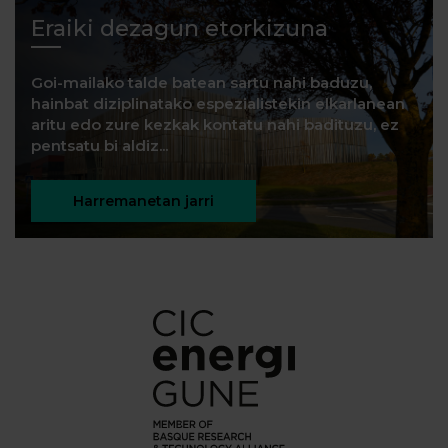
Eraiki dezagun etorkizuna
Goi-mailako talde batean sartu nahi baduzu,
hainbat diziplinatako espezialistekin elkarlanean
aritu edo zure kezkak kontatu nahi badituzu, ez
pentsatu bi aldiz...
Harremanetan jarri