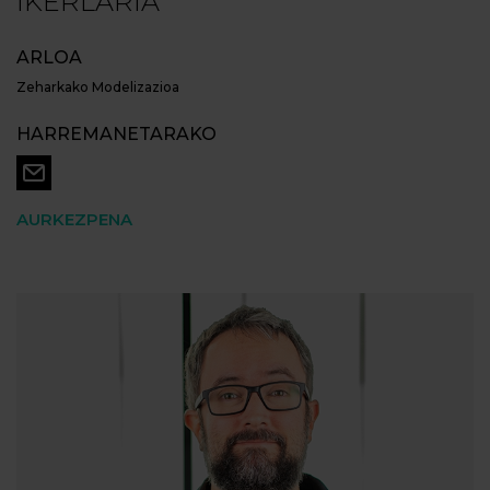
IKERLARIA
ARLOA
Zeharkako Modelizazioa
HARREMANETARAKO
AURKEZPENA