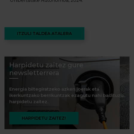
Unibertsitate Autonomoa, 2024.
ITZULI TALDEA ATALERA
Harpidetu zaitez gure
newsletterrera
Energia biltegiratzeko azken joerak eta
ikerkuntzako berrikuntzak ezagutu nahi badituzu,
harpidetu zaitez.
HARPIDETU ZAITEZ!