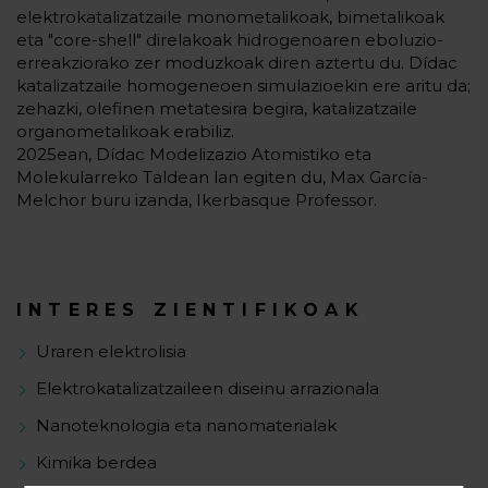
elektrokatalizatzaile monometalikoak, bimetalikoak
eta "core-shell" direlakoak hidrogenoaren eboluzio-
erreakziorako zer moduzkoak diren aztertu du. Dídac
katalizatzaile homogeneoen simulazioekin ere aritu da;
zehazki, olefinen metatesira begira, katalizatzaile
organometalikoak erabiliz.
2025ean, Dídac Modelizazio Atomistiko eta
Molekularreko Taldean lan egiten du, Max García-
Melchor buru izanda, Ikerbasque Professor.
INTERES ZIENTIFIKOAK
Uraren elektrolisia
Elektrokatalizatzaileen diseinu arrazionala
Nanoteknologia eta nanomaterialak
Kimika berdea