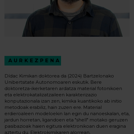
AURKEZPENA
Dídac Kimikan doktorea da (2024) Bartzelonako
Unibertsitate Autonomoaren eskutik. Bere
doktoretza-ikerketaren ardatza material fotonikoen
eta elektrokatalizatzaileen karakterizazio
konputazionala izan zen, kimika kuantikoko ab initio
metodoak erabiliz, hain zuzen ere. Material
erdieroaleen modeloekin lan egin du nanoeskalan, eta,
jardun horretan, ligandoen eta "shell" motako geruzen
pasibazioak haien egitura elektronikoan duen eragina
aztertu du. Elektrokimikaren alorrean,