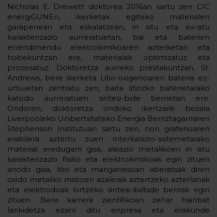
Nicholas E. Drewett doktorea 2016an sartu zen CIC
energiGUNEn, ikerketak egiteko materialen
garapenean eta eskalatzean, in situ eta ex-situ
karakterizazio aurreratuetan, bai eta baterien
errendimendu elektrokimikoaren azterketan eta
hobekuntzan ere, materialak optimizatuz eta
prozesatuz. Doktoretza aurreko prestakuntzan, St.
Andrews, bere ikerketa Litio-oxigenoaren bateria ez-
urtsuetan zentratu zen, baita litiozko baterietarako
katodo aurreratuen sintesi-bide berrietan ere.
Ondoren, doktoretza ondoko ikertzaile bezala
Liverpooleko Unibertsitateko Energia Berriztagarriaren
Stephenson Institutuan sartu zen, non grafenoaren
erabilera aztertu zuen interkalazio-sistemetarako
material eredugarri gisa, aleazio metalikoen in situ
karakterizazio fisiko eta elektrokimikoak egin zituen
anodo gisa, litio eta manganesoan aberatsak diren
oxido metaliko mistoen azalerak aztertzeko azterlanak
eta elektrodoak lortzeko sintesi-ibilbide berriak egin
zituen. Bere karrera zientifikoan zehar hainbat
lankidetza ezarri ditu enpresa eta erakunde