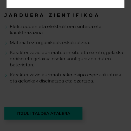
JARDUERA ZIENTIFIKOA
Elektrodoen eta elektrolitoen sintesia eta
karakterizazioa.
Material ez-organikoak eskalizatzea.
Karakterizazio aurreratua in-situ eta ex-situ, gelaxka
erdiko eta gelaxka osoko konfigurazioa duten
baterietan.
Karakterizazio aurreraturako ekipo espezializatuak
eta gelaxkak diseinatzea eta ezartzea.
ITZULI TALDEA ATALERA