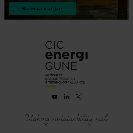
Harremanetan jarri