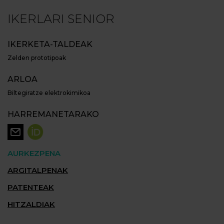
IKERLARI SENIOR
IKERKETA-TALDEAK
Zelden prototipoak
ARLOA
Biltegiratze elektrokimikoa
HARREMANETARAKO
AURKEZPENA
ARGITALPENAK
PATENTEAK
HITZALDIAK