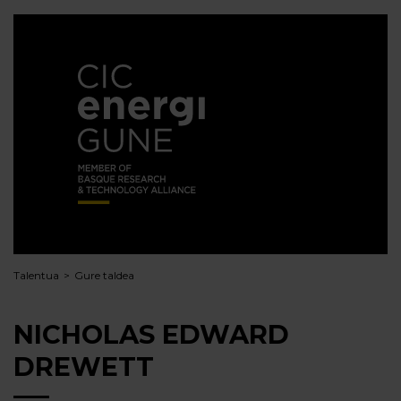
Talentua
Gure taldea
NICHOLAS EDWARD
DREWETT