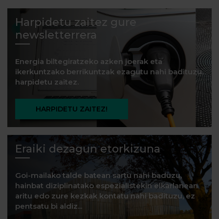
Harpidetu zaitez gure
newsletterrera
Energia biltegiratzeko azken joerak eta
ikerkuntzako berrikuntzak ezagutu nahi badituzu,
harpidetu zaitez.
HARPIDETU ZAITEZ!
Eraiki dezagun etorkizuna
Goi-mailako talde batean sartu nahi baduzu,
hainbat diziplinatako espezialistekin elkarlanean
aritu edo zure kezkak kontatu nahi badituzu, ez
pentsatu bi aldiz...