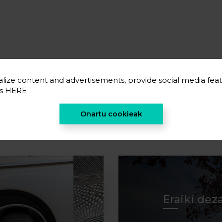
lize content and advertisements, provide social media feat
es
HERE
Onartu cookieak
Eraiki dez