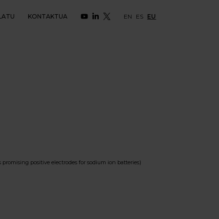
LATU
KONTAKTUA
EN
ES
EU
mising positive electrodes for sodium ion batteries)