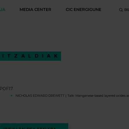
UA
MEDIA CENTER
CIC ENERGIGUNE
BI
HITZALDIAK
POF17
NICHOLAS EDWARD DREWETT ( Talk: Manganese-based layered oxides as pro