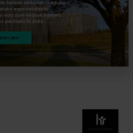
de batean sartu nahi baduzu,
natako espezialistekin
itu edo zure kezkak kontatu
z pentsatu bi aldiz...
tan jarri