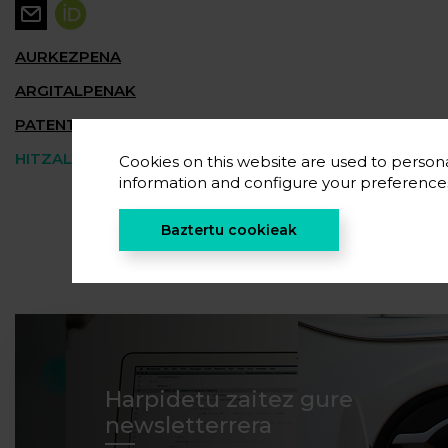
AURKEZPENA
ARGITALPENAK
PATENTEAK
HITZALDIAK
Cookies on this website are used to persona
information and configure your preferenc
Baztertu cookieak
Harpidetu zaitez gure
newsletterrera