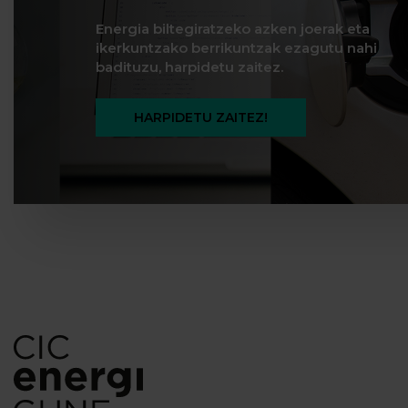
Energia biltegiratzeko azken joerak eta
ikerkuntzako berrikuntzak ezagutu nahi
badituzu, harpidetu zaitez.
HARPIDETU ZAITEZ!