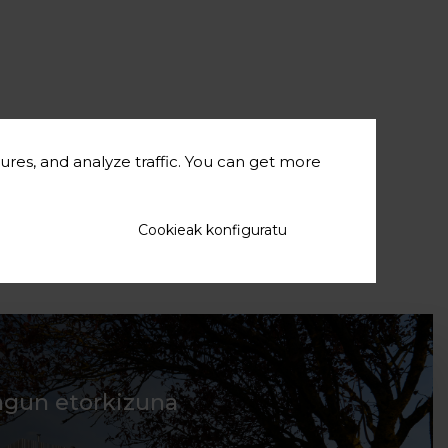
ures, and analyze traffic. You can get more
Cookieak konfiguratu
agun etorkizuna