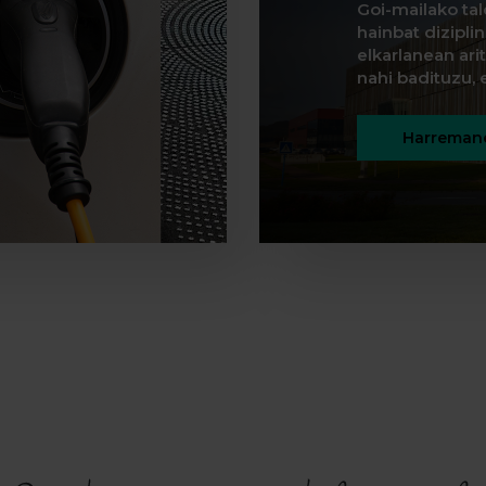
Goi-mailako tal
hainbat dizipli
elkarlanean ar
nahi badituzu, e
Harremane