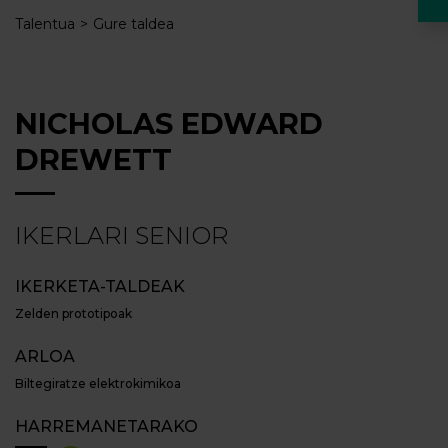
Talentua
Gure taldea
NICHOLAS EDWARD
DREWETT
IKERLARI SENIOR
IKERKETA-TALDEAK
Zelden prototipoak
ARLOA
Biltegiratze elektrokimikoa
HARREMANETARAKO