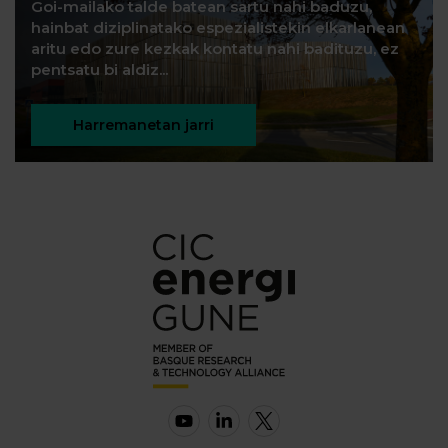
Goi-mailako talde batean sartu nahi baduzu,
hainbat diziplinatako espezialistekin elkarlanean
aritu edo zure kezkak kontatu nahi badituzu, ez
pentsatu bi aldiz...
Harremanetan jarri