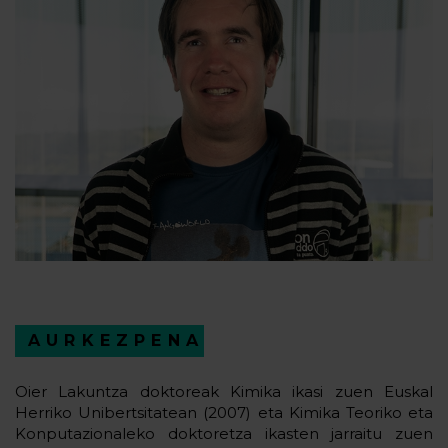
AURKEZPENA
Oier Lakuntza doktoreak Kimika ikasi zuen Euskal
Herriko Unibertsitatean (2007) eta Kimika Teoriko eta
Konputazionaleko doktoretza ikasten jarraitu zuen