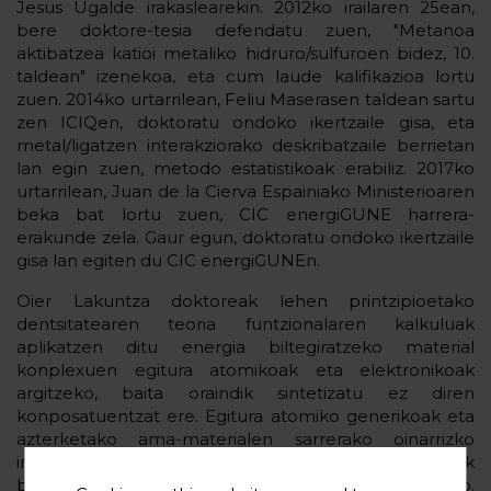
Jesus Ugalde irakaslearekin. 2012ko irailaren 25ean,
bere doktore-tesia defendatu zuen, "Metanoa
aktibatzea katioi metaliko hidruro/sulfuroen bidez, 10.
taldean" izenekoa, eta cum laude kalifikazioa lortu
zuen. 2014ko urtarrilean, Feliu Maserasen taldean sartu
zen ICIQen, doktoratu ondoko ikertzaile gisa, eta
metal/ligatzen interakziorako deskribatzaile berrietan
lan egin zuen, metodo estatistikoak erabiliz. 2017ko
urtarrilean, Juan de la Cierva Espainiako Ministerioaren
beka bat lortu zuen, CIC energiGUNE harrera-
erakunde zela. Gaur egun, doktoratu ondoko ikertzaile
gisa lan egiten du CIC energiGUNEn.
Oier Lakuntza doktoreak lehen printzipioetako
dentsitatearen teoria funtzionalaren kalkuluak
aplikatzen ditu energia biltegiratzeko material
konplexuen egitura atomikoak eta elektronikoak
argitzeko, baita oraindik sintetizatu ez diren
konposatuentzat ere. Egitura atomiko generikoak eta
azterketako ama-materialen sarrerako oinarrizko
informazioa sarbide libreko materialen datu-baseetatik
berreskuratzen dira, Materials Project esaterako.