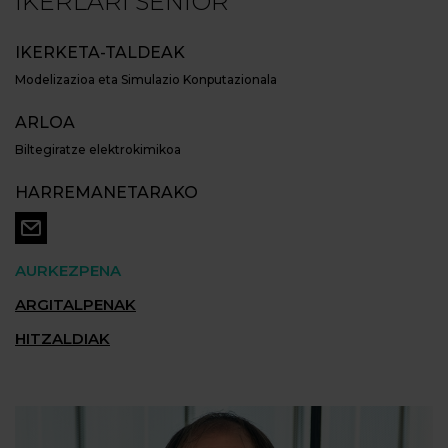
IKERLARI SENIOR
IKERKETA-TALDEAK
Modelizazioa eta Simulazio Konputazionala
ARLOA
Biltegiratze elektrokimikoa
HARREMANETARAKO
AURKEZPENA
ARGITALPENAK
HITZALDIAK