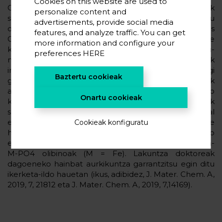
Cookies on this website are used to
Ondoren, tamaina desberdinetako superzelulak
personalize content and
sortzen dira, ordezkapen ionikoko antolamendu
advertisements, provide social media
desberdinak kontuan hartuta, Phyton Materials
features, and analyze traffic. You can get
Genomic (pymatgen) edo antzeko pakete
more information and configure your
konputazionalak erabiliz. Horren ondorioz, datu-
preferences
HERE
meatzaritzako Python eta Fortran kodeak
inplementatu ohi dira, beharrezko sarrera-fitxategi
Baztertu cookieak
guztiak automatikoki sortzeko eta emaitzak
aztertzeko. Konposatu interesgarrien gaur egungo
Onartu cookieak
kalkuluek litio ioien eta nakar ioien bateria kargagarriak
sortzeko garrantzi handia duten material
elektroaktiboen familia berrien sorta zabala barne
Cookieak konfiguratu
hartzen dute, hala nola Li-Ni-M-Al-Mg-O oxido
estratifikatu kuaternarioak (M = Mn, Fe, Ti, Ni) eta Na-
M-PO4 olibinoak (M = Fe). Lakuntza doktoreak
dagoeneko hainbat aurkikuntza garrantzitsu egin ditu
ikerketa-ildo hauetan (ikus, adibidez, J. Mater. Chem. A,
2019, 7, 21812 eta J. Mater. Chem. A, 2019, 7,14169).