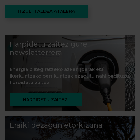
ITZULI TALDEA ATALERA
Harpidetu zaitez gure
newsletterrera
Energia biltegiratzeko azken joerak eta
ikerkuntzako berrikuntzak ezagutu nahi badituzu,
harpidetu zaitez.
HARPIDETU ZAITEZ!
Eraiki dezagun etorkizuna