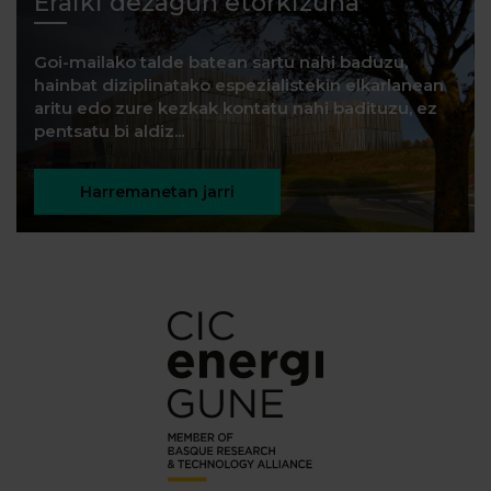
Eraiki dezagun etorkizuna
Goi-mailako talde batean sartu nahi baduzu,
hainbat diziplinatako espezialistekin elkarlanean
aritu edo zure kezkak kontatu nahi badituzu, ez
pentsatu bi aldiz...
Harremanetan jarri