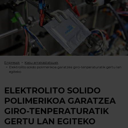
Enpresak
Kasu arrakastatsuak
Elektrolito solido polimerikoa garatzea giro-tenperaturatik gertu lan
egiteko
ELEKTROLITO SOLIDO
POLIMERIKOA GARATZEA
GIRO-TENPERATURATIK
GERTU LAN EGITEKO