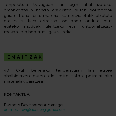
Tenperatura txikiagoan lan egin ahal izateko,
eroankortasun handia erakusten duten polimeroak
garatu behar dira, material komertzialetatik abiatuta
eta haien karakterizazioa oso ondo landuta, huts
egiteko moduak ulertzeko eta funtzionalizazio-
mekanismo hobetuak gauzatzeko.
EMAITZAK
40 ºC-tik beherako tenperaturan lan egitea
ahalbidetzen duten elektrolito solido polimerikoko
materialak garatzea.
KONTAKTUA
Business Development Manager:
businessdev@cicenergigune.com