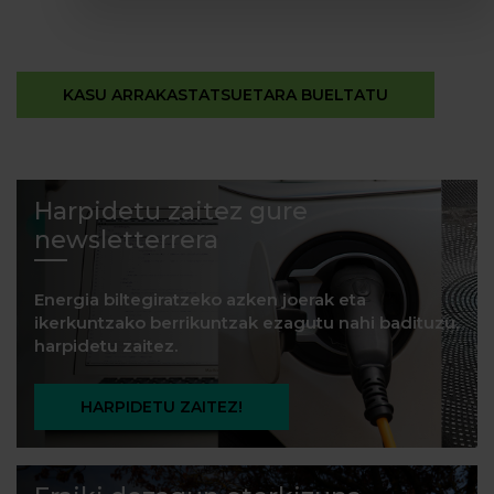
KASU ARRAKASTATSUETARA BUELTATU
Harpidetu zaitez gure
newsletterrera
Energia biltegiratzeko azken joerak eta
ikerkuntzako berrikuntzak ezagutu nahi badituzu,
harpidetu zaitez.
HARPIDETU ZAITEZ!