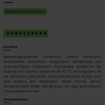
Biltegiratze elektrokimikoa
AURKEZPENA
Erronka
Bateria-gelaxketan elektrolito likidoa elektrolito
solidoarekin ordezteko eragozpen handietako bat
eroankortasun ionikoaren murrizketa sentikorra da.
Alderdi hori laneko tenperatura 70 ºC-raino igotzen ari
da. Aplikazio batzuetan tenperatura tarte horiek ezin
dira onartu, eta elektrolito solido horiek giroko
tenperaturatik ahalik eta gertuen lan egin ahal izateko
soluzioak behar dira.
Konponbidea