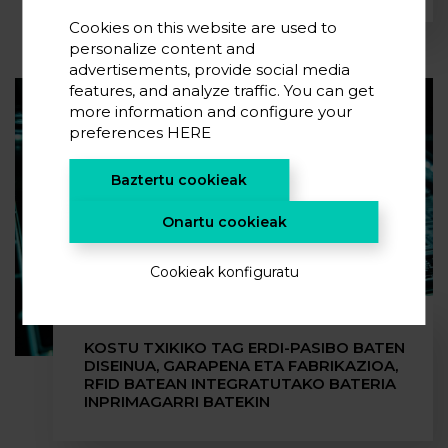
Cookies on this website are used to
personalize content and
advertisements, provide social media
features, and analyze traffic. You can get
more information and configure your
preferences
HERE
Baztertu cookieak
Onartu cookieak
Cookieak konfiguratu
KOSTU TXIKIKO TAG ERDI-PASIBO BATEN
DISEINUA, GARAPENA ETA FABRIKAZIOA,
RFID BATEAN INTEGRATUTAKO BATERIA
INPRIMAGARRI BATEKIN